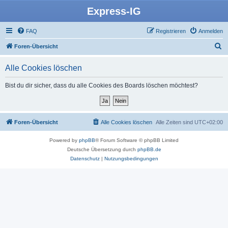
Express-IG
FAQ
Registrieren
Anmelden
S
Foren-Übersicht
u
Alle Cookies löschen
c
h
Bist du dir sicher, dass du alle Cookies des Boards löschen möchtest?
e
Foren-Übersicht
Alle Cookies löschen
Alle Zeiten sind
UTC+02:00
Powered by
phpBB
® Forum Software © phpBB Limited
Deutsche Übersetzung durch
phpBB.de
Datenschutz
|
Nutzungsbedingungen