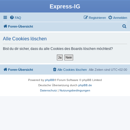
Express-IG
FAQ
Registrieren
Anmelden
S
Foren-Übersicht
u
Alle Cookies löschen
c
h
Bist du dir sicher, dass du alle Cookies des Boards löschen möchtest?
e
Foren-Übersicht
Alle Cookies löschen
Alle Zeiten sind
UTC+02:00
Powered by
phpBB
® Forum Software © phpBB Limited
Deutsche Übersetzung durch
phpBB.de
Datenschutz
|
Nutzungsbedingungen