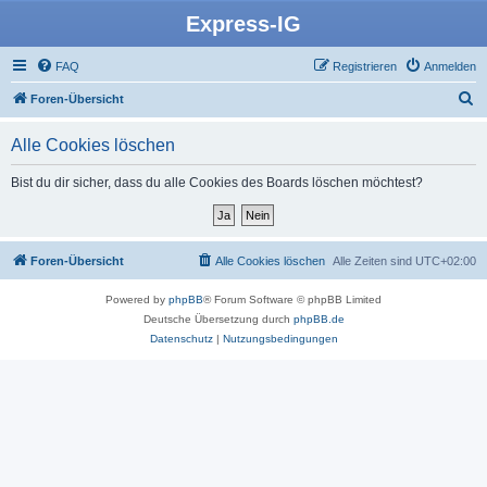
Express-IG
FAQ
Registrieren
Anmelden
S
Foren-Übersicht
u
Alle Cookies löschen
c
h
Bist du dir sicher, dass du alle Cookies des Boards löschen möchtest?
e
Foren-Übersicht
Alle Cookies löschen
Alle Zeiten sind
UTC+02:00
Powered by
phpBB
® Forum Software © phpBB Limited
Deutsche Übersetzung durch
phpBB.de
Datenschutz
|
Nutzungsbedingungen