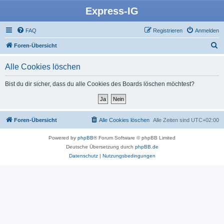
Express-IG
FAQ
Registrieren
Anmelden
S
Foren-Übersicht
u
Alle Cookies löschen
c
h
Bist du dir sicher, dass du alle Cookies des Boards löschen möchtest?
e
Foren-Übersicht
Alle Cookies löschen
Alle Zeiten sind
UTC+02:00
Powered by
phpBB
® Forum Software © phpBB Limited
Deutsche Übersetzung durch
phpBB.de
Datenschutz
|
Nutzungsbedingungen