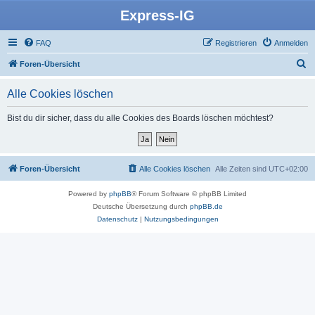
Express-IG
FAQ
Registrieren
Anmelden
S
Foren-Übersicht
u
Alle Cookies löschen
c
h
Bist du dir sicher, dass du alle Cookies des Boards löschen möchtest?
e
Foren-Übersicht
Alle Cookies löschen
Alle Zeiten sind
UTC+02:00
Powered by
phpBB
® Forum Software © phpBB Limited
Deutsche Übersetzung durch
phpBB.de
Datenschutz
|
Nutzungsbedingungen