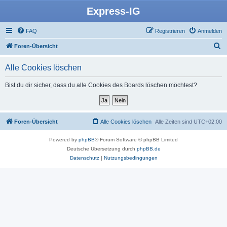
Express-IG
FAQ
Registrieren
Anmelden
S
Foren-Übersicht
u
Alle Cookies löschen
c
h
Bist du dir sicher, dass du alle Cookies des Boards löschen möchtest?
e
Foren-Übersicht
Alle Cookies löschen
Alle Zeiten sind
UTC+02:00
Powered by
phpBB
® Forum Software © phpBB Limited
Deutsche Übersetzung durch
phpBB.de
Datenschutz
|
Nutzungsbedingungen