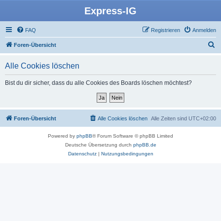
Express-IG
FAQ
Registrieren
Anmelden
S
Foren-Übersicht
u
Alle Cookies löschen
c
h
Bist du dir sicher, dass du alle Cookies des Boards löschen möchtest?
e
Foren-Übersicht
Alle Cookies löschen
Alle Zeiten sind
UTC+02:00
Powered by
phpBB
® Forum Software © phpBB Limited
Deutsche Übersetzung durch
phpBB.de
Datenschutz
|
Nutzungsbedingungen