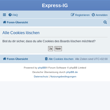
Express-IG
FAQ
Registrieren
Anmelden
S
Foren-Übersicht
u
Alle Cookies löschen
c
h
Bist du dir sicher, dass du alle Cookies des Boards löschen möchtest?
e
Foren-Übersicht
Alle Cookies löschen
Alle Zeiten sind
UTC+02:00
Powered by
phpBB
® Forum Software © phpBB Limited
Deutsche Übersetzung durch
phpBB.de
Datenschutz
|
Nutzungsbedingungen