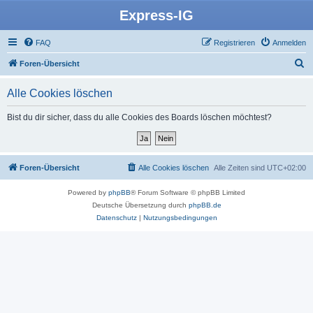
Express-IG
FAQ
Registrieren
Anmelden
S
Foren-Übersicht
u
Alle Cookies löschen
c
h
Bist du dir sicher, dass du alle Cookies des Boards löschen möchtest?
e
Foren-Übersicht
Alle Cookies löschen
Alle Zeiten sind
UTC+02:00
Powered by
phpBB
® Forum Software © phpBB Limited
Deutsche Übersetzung durch
phpBB.de
Datenschutz
|
Nutzungsbedingungen