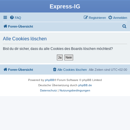
Express-IG
FAQ
Registrieren
Anmelden
S
Foren-Übersicht
u
Alle Cookies löschen
c
h
Bist du dir sicher, dass du alle Cookies des Boards löschen möchtest?
e
Foren-Übersicht
Alle Cookies löschen
Alle Zeiten sind
UTC+02:00
Powered by
phpBB
® Forum Software © phpBB Limited
Deutsche Übersetzung durch
phpBB.de
Datenschutz
|
Nutzungsbedingungen