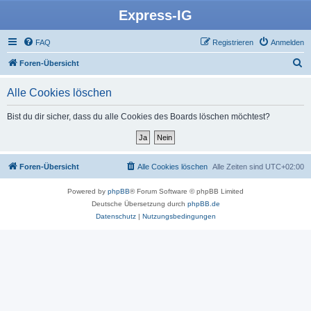
Express-IG
FAQ
Registrieren
Anmelden
S
Foren-Übersicht
u
Alle Cookies löschen
c
h
Bist du dir sicher, dass du alle Cookies des Boards löschen möchtest?
e
Foren-Übersicht
Alle Cookies löschen
Alle Zeiten sind
UTC+02:00
Powered by
phpBB
® Forum Software © phpBB Limited
Deutsche Übersetzung durch
phpBB.de
Datenschutz
|
Nutzungsbedingungen