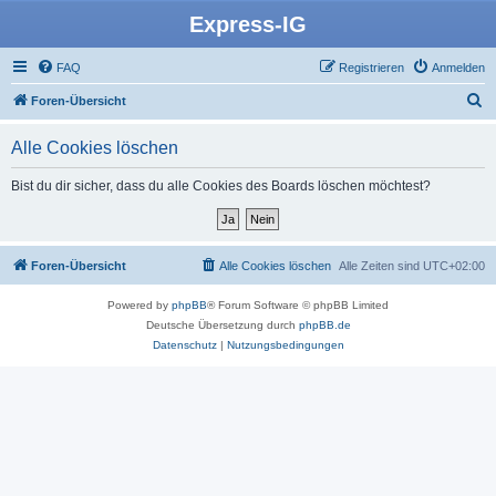
Express-IG
FAQ
Registrieren
Anmelden
S
Foren-Übersicht
u
Alle Cookies löschen
c
h
Bist du dir sicher, dass du alle Cookies des Boards löschen möchtest?
e
Foren-Übersicht
Alle Cookies löschen
Alle Zeiten sind
UTC+02:00
Powered by
phpBB
® Forum Software © phpBB Limited
Deutsche Übersetzung durch
phpBB.de
Datenschutz
|
Nutzungsbedingungen