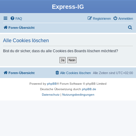
Express-IG
FAQ
Registrieren
Anmelden
S
Foren-Übersicht
u
Alle Cookies löschen
c
h
Bist du dir sicher, dass du alle Cookies des Boards löschen möchtest?
e
Foren-Übersicht
Alle Cookies löschen
Alle Zeiten sind
UTC+02:00
Powered by
phpBB
® Forum Software © phpBB Limited
Deutsche Übersetzung durch
phpBB.de
Datenschutz
|
Nutzungsbedingungen