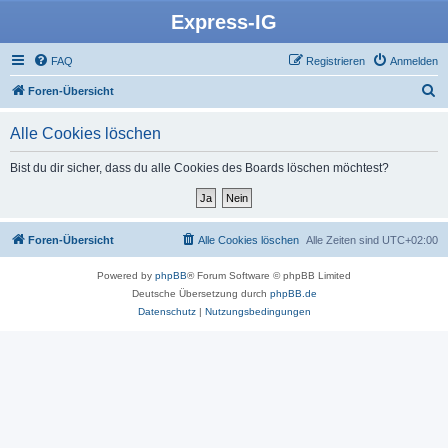
Express-IG
FAQ
Registrieren
Anmelden
S
Foren-Übersicht
u
Alle Cookies löschen
c
h
Bist du dir sicher, dass du alle Cookies des Boards löschen möchtest?
e
Foren-Übersicht
Alle Cookies löschen
Alle Zeiten sind
UTC+02:00
Powered by
phpBB
® Forum Software © phpBB Limited
Deutsche Übersetzung durch
phpBB.de
Datenschutz
|
Nutzungsbedingungen