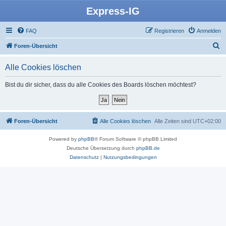
Express-IG
FAQ
Registrieren
Anmelden
S
Foren-Übersicht
u
Alle Cookies löschen
c
h
Bist du dir sicher, dass du alle Cookies des Boards löschen möchtest?
e
Foren-Übersicht
Alle Cookies löschen
Alle Zeiten sind
UTC+02:00
Powered by
phpBB
® Forum Software © phpBB Limited
Deutsche Übersetzung durch
phpBB.de
Datenschutz
|
Nutzungsbedingungen