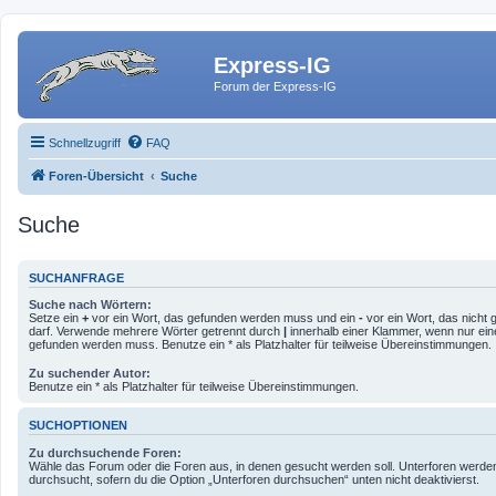
Express-IG
Forum der Express-IG
Schnellzugriff
FAQ
Foren-Übersicht
Suche
Suche
SUCHANFRAGE
Suche nach Wörtern:
Setze ein
+
vor ein Wort, das gefunden werden muss und ein
-
vor ein Wort, das nicht
darf. Verwende mehrere Wörter getrennt durch
|
innerhalb einer Klammer, wenn nur ein
gefunden werden muss. Benutze ein * als Platzhalter für teilweise Übereinstimmungen.
Zu suchender Autor:
Benutze ein * als Platzhalter für teilweise Übereinstimmungen.
SUCHOPTIONEN
Zu durchsuchende Foren:
Wähle das Forum oder die Foren aus, in denen gesucht werden soll. Unterforen werde
durchsucht, sofern du die Option „Unterforen durchsuchen“ unten nicht deaktivierst.