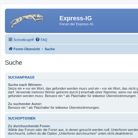
Express-IG
Forum der Express-IG
Schnellzugriff
FAQ
Foren-Übersicht
Suche
Suche
SUCHANFRAGE
Suche nach Wörtern:
Setze ein
+
vor ein Wort, das gefunden werden muss und ein
-
vor ein Wort, das nicht
darf. Verwende mehrere Wörter getrennt durch
|
innerhalb einer Klammer, wenn nur ein
gefunden werden muss. Benutze ein * als Platzhalter für teilweise Übereinstimmungen.
Zu suchender Autor:
Benutze ein * als Platzhalter für teilweise Übereinstimmungen.
SUCHOPTIONEN
Zu durchsuchende Foren:
Wähle das Forum oder die Foren aus, in denen gesucht werden soll. Unterforen werde
durchsucht, sofern du die Option „Unterforen durchsuchen“ unten nicht deaktivierst.