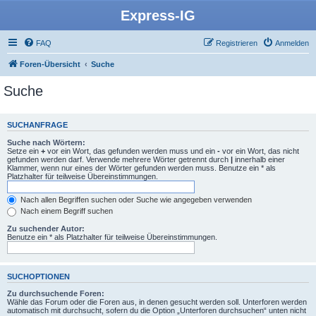
Express-IG
FAQ
Registrieren
Anmelden
Foren-Übersicht
Suche
Suche
SUCHANFRAGE
Suche nach Wörtern:
Setze ein
+
vor ein Wort, das gefunden werden muss und ein
-
vor ein Wort, das nicht
gefunden werden darf. Verwende mehrere Wörter getrennt durch
|
innerhalb einer
Klammer, wenn nur eines der Wörter gefunden werden muss. Benutze ein * als
Platzhalter für teilweise Übereinstimmungen.
Nach allen Begriffen suchen oder Suche wie angegeben verwenden
Nach einem Begriff suchen
Zu suchender Autor:
Benutze ein * als Platzhalter für teilweise Übereinstimmungen.
SUCHOPTIONEN
Zu durchsuchende Foren:
Wähle das Forum oder die Foren aus, in denen gesucht werden soll. Unterforen werden
automatisch mit durchsucht, sofern du die Option „Unterforen durchsuchen“ unten nicht