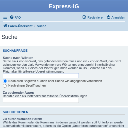
Express-IG
FAQ
Registrieren
Anmelden
Foren-Übersicht
Suche
Suche
SUCHANFRAGE
Suche nach Wörtern:
Setze ein
+
vor ein Wort, das gefunden werden muss und ein
-
vor ein Wort, das nicht
gefunden werden darf. Verwende mehrere Wörter getrennt durch
|
innerhalb einer
Klammer, wenn nur eines der Wörter gefunden werden muss. Benutze ein * als
Platzhalter für teilweise Übereinstimmungen.
Nach allen Begriffen suchen oder Suche wie angegeben verwenden
Nach einem Begriff suchen
Zu suchender Autor:
Benutze ein * als Platzhalter für teilweise Übereinstimmungen.
SUCHOPTIONEN
Zu durchsuchende Foren:
Wähle das Forum oder die Foren aus, in denen gesucht werden soll. Unterforen werden
automatisch mit durchsucht, sofern du die Option „Unterforen durchsuchen“ unten nicht