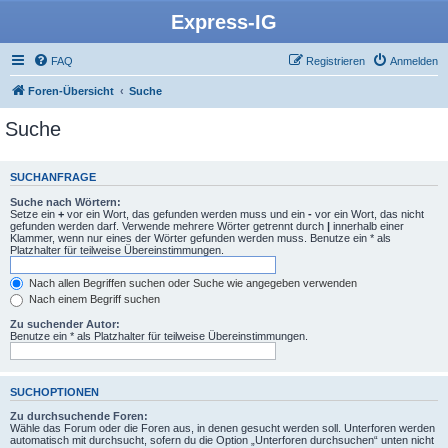
Express-IG
FAQ
Registrieren
Anmelden
Foren-Übersicht
Suche
Suche
SUCHANFRAGE
Suche nach Wörtern:
Setze ein
+
vor ein Wort, das gefunden werden muss und ein
-
vor ein Wort, das nicht
gefunden werden darf. Verwende mehrere Wörter getrennt durch
|
innerhalb einer
Klammer, wenn nur eines der Wörter gefunden werden muss. Benutze ein * als
Platzhalter für teilweise Übereinstimmungen.
Nach allen Begriffen suchen oder Suche wie angegeben verwenden
Nach einem Begriff suchen
Zu suchender Autor:
Benutze ein * als Platzhalter für teilweise Übereinstimmungen.
SUCHOPTIONEN
Zu durchsuchende Foren:
Wähle das Forum oder die Foren aus, in denen gesucht werden soll. Unterforen werden
automatisch mit durchsucht, sofern du die Option „Unterforen durchsuchen“ unten nicht