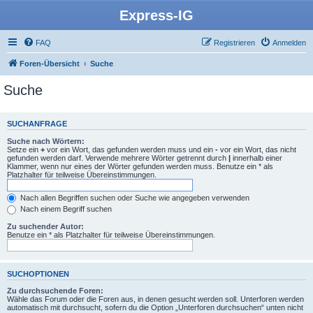
Express-IG
FAQ
Registrieren
Anmelden
Foren-Übersicht
Suche
Suche
SUCHANFRAGE
Suche nach Wörtern:
Setze ein
+
vor ein Wort, das gefunden werden muss und ein
-
vor ein Wort, das nicht
gefunden werden darf. Verwende mehrere Wörter getrennt durch
|
innerhalb einer
Klammer, wenn nur eines der Wörter gefunden werden muss. Benutze ein * als
Platzhalter für teilweise Übereinstimmungen.
Nach allen Begriffen suchen oder Suche wie angegeben verwenden
Nach einem Begriff suchen
Zu suchender Autor:
Benutze ein * als Platzhalter für teilweise Übereinstimmungen.
SUCHOPTIONEN
Zu durchsuchende Foren:
Wähle das Forum oder die Foren aus, in denen gesucht werden soll. Unterforen werden
automatisch mit durchsucht, sofern du die Option „Unterforen durchsuchen“ unten nicht