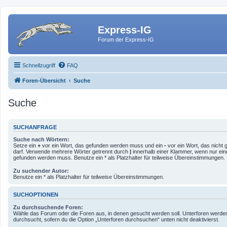
Express-IG
Forum der Express-IG
Schnellzugriff
FAQ
Foren-Übersicht
Suche
Suche
SUCHANFRAGE
Suche nach Wörtern:
Setze ein
+
vor ein Wort, das gefunden werden muss und ein
-
vor ein Wort, das nicht
darf. Verwende mehrere Wörter getrennt durch
|
innerhalb einer Klammer, wenn nur ein
gefunden werden muss. Benutze ein * als Platzhalter für teilweise Übereinstimmungen.
Zu suchender Autor:
Benutze ein * als Platzhalter für teilweise Übereinstimmungen.
SUCHOPTIONEN
Zu durchsuchende Foren:
Wähle das Forum oder die Foren aus, in denen gesucht werden soll. Unterforen werde
durchsucht, sofern du die Option „Unterforen durchsuchen“ unten nicht deaktivierst.