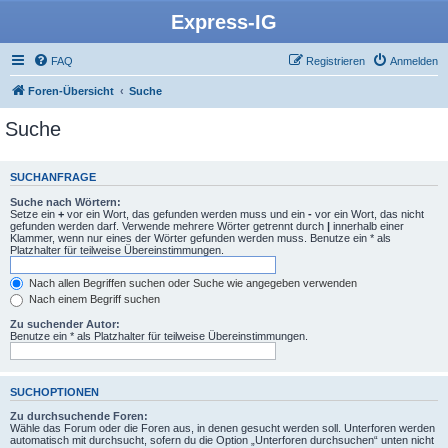
Express-IG
FAQ
Registrieren
Anmelden
Foren-Übersicht
Suche
Suche
SUCHANFRAGE
Suche nach Wörtern:
Setze ein
+
vor ein Wort, das gefunden werden muss und ein
-
vor ein Wort, das nicht
gefunden werden darf. Verwende mehrere Wörter getrennt durch
|
innerhalb einer
Klammer, wenn nur eines der Wörter gefunden werden muss. Benutze ein * als
Platzhalter für teilweise Übereinstimmungen.
Nach allen Begriffen suchen oder Suche wie angegeben verwenden
Nach einem Begriff suchen
Zu suchender Autor:
Benutze ein * als Platzhalter für teilweise Übereinstimmungen.
SUCHOPTIONEN
Zu durchsuchende Foren:
Wähle das Forum oder die Foren aus, in denen gesucht werden soll. Unterforen werden
automatisch mit durchsucht, sofern du die Option „Unterforen durchsuchen“ unten nicht