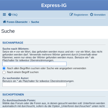
Express-IG
FAQ
Registrieren
Anmelden
Foren-Übersicht
Suche
Suche
SUCHANFRAGE
Suche nach Wörtern:
Setze ein
+
vor ein Wort, das gefunden werden muss und ein
-
vor ein Wort, das nicht
gefunden werden darf. Verwende mehrere Wörter getrennt durch
|
innerhalb einer
Klammer, wenn nur eines der Wörter gefunden werden muss. Benutze ein * als
Platzhalter für teilweise Übereinstimmungen.
Nach allen Begriffen suchen oder Suche wie angegeben verwenden
Nach einem Begriff suchen
Zu suchender Autor:
Benutze ein * als Platzhalter für teilweise Übereinstimmungen.
SUCHOPTIONEN
Zu durchsuchende Foren:
Wähle das Forum oder die Foren aus, in denen gesucht werden soll. Unterforen werden
automatisch mit durchsucht, sofern du die Option „Unterforen durchsuchen“ unten nicht