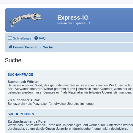
Express-IG
Forum der Express-IG
Schnellzugriff
FAQ
Foren-Übersicht
Suche
Suche
SUCHANFRAGE
Suche nach Wörtern:
Setze ein
+
vor ein Wort, das gefunden werden muss und ein
-
vor ein Wort, das nicht
darf. Verwende mehrere Wörter getrennt durch
|
innerhalb einer Klammer, wenn nur ein
gefunden werden muss. Benutze ein * als Platzhalter für teilweise Übereinstimmungen.
Zu suchender Autor:
Benutze ein * als Platzhalter für teilweise Übereinstimmungen.
SUCHOPTIONEN
Zu durchsuchende Foren:
Wähle das Forum oder die Foren aus, in denen gesucht werden soll. Unterforen werde
durchsucht, sofern du die Option „Unterforen durchsuchen“ unten nicht deaktivierst.