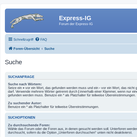
Express-IG
Forum der Express-IG
Schnellzugriff
FAQ
Foren-Übersicht
Suche
Suche
SUCHANFRAGE
Suche nach Wörtern:
Setze ein
+
vor ein Wort, das gefunden werden muss und ein
-
vor ein Wort, das nicht
darf. Verwende mehrere Wörter getrennt durch
|
innerhalb einer Klammer, wenn nur ein
gefunden werden muss. Benutze ein * als Platzhalter für teilweise Übereinstimmungen.
Zu suchender Autor:
Benutze ein * als Platzhalter für teilweise Übereinstimmungen.
SUCHOPTIONEN
Zu durchsuchende Foren:
Wähle das Forum oder die Foren aus, in denen gesucht werden soll. Unterforen werde
durchsucht, sofern du die Option „Unterforen durchsuchen“ unten nicht deaktivierst.