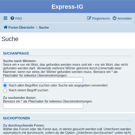
Express-IG
FAQ
Registrieren
Anmelden
Foren-Übersicht
Suche
Suche
SUCHANFRAGE
Suche nach Wörtern:
Setze ein
+
vor ein Wort, das gefunden werden muss und ein
-
vor ein Wort, das nicht
gefunden werden darf. Verwende mehrere Wörter getrennt durch
|
innerhalb einer
Klammer, wenn nur eines der Wörter gefunden werden muss. Benutze ein * als
Platzhalter für teilweise Übereinstimmungen.
Nach allen Begriffen suchen oder Suche wie angegeben verwenden
Nach einem Begriff suchen
Zu suchender Autor:
Benutze ein * als Platzhalter für teilweise Übereinstimmungen.
SUCHOPTIONEN
Zu durchsuchende Foren:
Wähle das Forum oder die Foren aus, in denen gesucht werden soll. Unterforen werden
automatisch mit durchsucht, sofern du die Option „Unterforen durchsuchen“ unten nicht