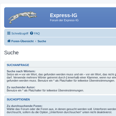
Express-IG
Forum der Express-IG
Schnellzugriff
FAQ
Foren-Übersicht
Suche
Suche
SUCHANFRAGE
Suche nach Wörtern:
Setze ein
+
vor ein Wort, das gefunden werden muss und ein
-
vor ein Wort, das nicht
darf. Verwende mehrere Wörter getrennt durch
|
innerhalb einer Klammer, wenn nur ein
gefunden werden muss. Benutze ein * als Platzhalter für teilweise Übereinstimmungen.
Zu suchender Autor:
Benutze ein * als Platzhalter für teilweise Übereinstimmungen.
SUCHOPTIONEN
Zu durchsuchende Foren:
Wähle das Forum oder die Foren aus, in denen gesucht werden soll. Unterforen werde
durchsucht, sofern du die Option „Unterforen durchsuchen“ unten nicht deaktivierst.