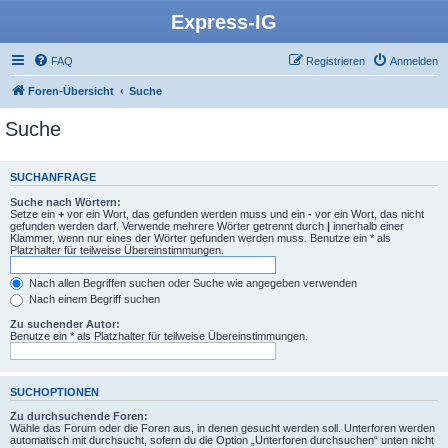
Express-IG
FAQ
Registrieren
Anmelden
Foren-Übersicht
Suche
Suche
SUCHANFRAGE
Suche nach Wörtern:
Setze ein
+
vor ein Wort, das gefunden werden muss und ein
-
vor ein Wort, das nicht
gefunden werden darf. Verwende mehrere Wörter getrennt durch
|
innerhalb einer
Klammer, wenn nur eines der Wörter gefunden werden muss. Benutze ein * als
Platzhalter für teilweise Übereinstimmungen.
Nach allen Begriffen suchen oder Suche wie angegeben verwenden
Nach einem Begriff suchen
Zu suchender Autor:
Benutze ein * als Platzhalter für teilweise Übereinstimmungen.
SUCHOPTIONEN
Zu durchsuchende Foren:
Wähle das Forum oder die Foren aus, in denen gesucht werden soll. Unterforen werden
automatisch mit durchsucht, sofern du die Option „Unterforen durchsuchen“ unten nicht