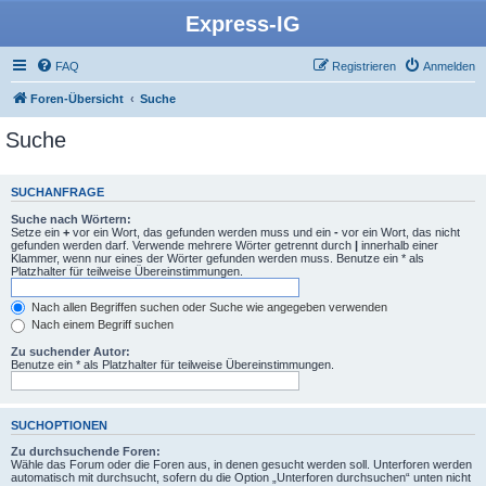
Express-IG
FAQ
Registrieren
Anmelden
Foren-Übersicht
Suche
Suche
SUCHANFRAGE
Suche nach Wörtern:
Setze ein
+
vor ein Wort, das gefunden werden muss und ein
-
vor ein Wort, das nicht
gefunden werden darf. Verwende mehrere Wörter getrennt durch
|
innerhalb einer
Klammer, wenn nur eines der Wörter gefunden werden muss. Benutze ein * als
Platzhalter für teilweise Übereinstimmungen.
Nach allen Begriffen suchen oder Suche wie angegeben verwenden
Nach einem Begriff suchen
Zu suchender Autor:
Benutze ein * als Platzhalter für teilweise Übereinstimmungen.
SUCHOPTIONEN
Zu durchsuchende Foren:
Wähle das Forum oder die Foren aus, in denen gesucht werden soll. Unterforen werden
automatisch mit durchsucht, sofern du die Option „Unterforen durchsuchen“ unten nicht