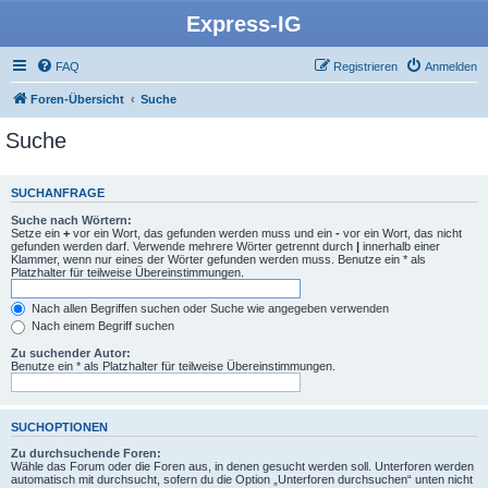
Express-IG
FAQ
Registrieren
Anmelden
Foren-Übersicht
Suche
Suche
SUCHANFRAGE
Suche nach Wörtern:
Setze ein
+
vor ein Wort, das gefunden werden muss und ein
-
vor ein Wort, das nicht
gefunden werden darf. Verwende mehrere Wörter getrennt durch
|
innerhalb einer
Klammer, wenn nur eines der Wörter gefunden werden muss. Benutze ein * als
Platzhalter für teilweise Übereinstimmungen.
Nach allen Begriffen suchen oder Suche wie angegeben verwenden
Nach einem Begriff suchen
Zu suchender Autor:
Benutze ein * als Platzhalter für teilweise Übereinstimmungen.
SUCHOPTIONEN
Zu durchsuchende Foren:
Wähle das Forum oder die Foren aus, in denen gesucht werden soll. Unterforen werden
automatisch mit durchsucht, sofern du die Option „Unterforen durchsuchen“ unten nicht