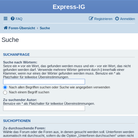
Express-IG
FAQ
Registrieren
Anmelden
Foren-Übersicht
Suche
Suche
SUCHANFRAGE
Suche nach Wörtern:
Setze ein
+
vor ein Wort, das gefunden werden muss und ein
-
vor ein Wort, das nicht
gefunden werden darf. Verwende mehrere Wörter getrennt durch
|
innerhalb einer
Klammer, wenn nur eines der Wörter gefunden werden muss. Benutze ein * als
Platzhalter für teilweise Übereinstimmungen.
Nach allen Begriffen suchen oder Suche wie angegeben verwenden
Nach einem Begriff suchen
Zu suchender Autor:
Benutze ein * als Platzhalter für teilweise Übereinstimmungen.
SUCHOPTIONEN
Zu durchsuchende Foren:
Wähle das Forum oder die Foren aus, in denen gesucht werden soll. Unterforen werden
automatisch mit durchsucht, sofern du die Option „Unterforen durchsuchen“ unten nicht