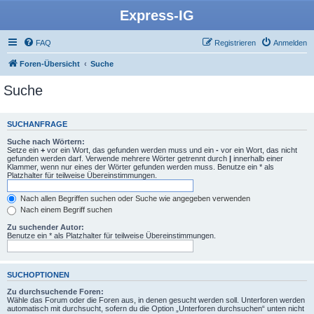
Express-IG
FAQ
Registrieren
Anmelden
Foren-Übersicht
Suche
Suche
SUCHANFRAGE
Suche nach Wörtern:
Setze ein
+
vor ein Wort, das gefunden werden muss und ein
-
vor ein Wort, das nicht
gefunden werden darf. Verwende mehrere Wörter getrennt durch
|
innerhalb einer
Klammer, wenn nur eines der Wörter gefunden werden muss. Benutze ein * als
Platzhalter für teilweise Übereinstimmungen.
Nach allen Begriffen suchen oder Suche wie angegeben verwenden
Nach einem Begriff suchen
Zu suchender Autor:
Benutze ein * als Platzhalter für teilweise Übereinstimmungen.
SUCHOPTIONEN
Zu durchsuchende Foren:
Wähle das Forum oder die Foren aus, in denen gesucht werden soll. Unterforen werden
automatisch mit durchsucht, sofern du die Option „Unterforen durchsuchen“ unten nicht