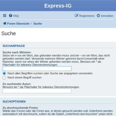
Express-IG
FAQ
Registrieren
Anmelden
Foren-Übersicht
Suche
Suche
SUCHANFRAGE
Suche nach Wörtern:
Setze ein
+
vor ein Wort, das gefunden werden muss und ein
-
vor ein Wort, das nicht
gefunden werden darf. Verwende mehrere Wörter getrennt durch
|
innerhalb einer
Klammer, wenn nur eines der Wörter gefunden werden muss. Benutze ein * als
Platzhalter für teilweise Übereinstimmungen.
Nach allen Begriffen suchen oder Suche wie angegeben verwenden
Nach einem Begriff suchen
Zu suchender Autor:
Benutze ein * als Platzhalter für teilweise Übereinstimmungen.
SUCHOPTIONEN
Zu durchsuchende Foren:
Wähle das Forum oder die Foren aus, in denen gesucht werden soll. Unterforen werden
automatisch mit durchsucht, sofern du die Option „Unterforen durchsuchen“ unten nicht