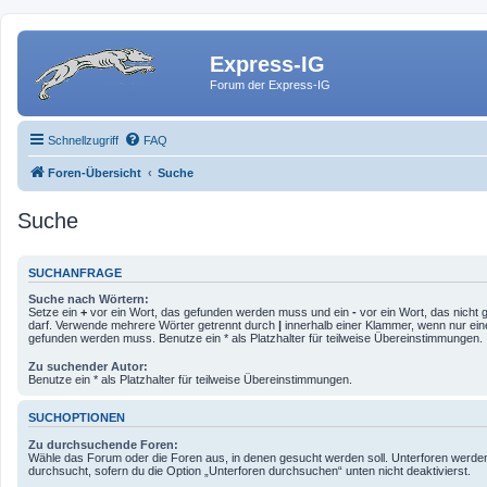
Express-IG
Forum der Express-IG
Schnellzugriff
FAQ
Foren-Übersicht
Suche
Suche
SUCHANFRAGE
Suche nach Wörtern:
Setze ein
+
vor ein Wort, das gefunden werden muss und ein
-
vor ein Wort, das nicht
darf. Verwende mehrere Wörter getrennt durch
|
innerhalb einer Klammer, wenn nur ein
gefunden werden muss. Benutze ein * als Platzhalter für teilweise Übereinstimmungen.
Zu suchender Autor:
Benutze ein * als Platzhalter für teilweise Übereinstimmungen.
SUCHOPTIONEN
Zu durchsuchende Foren:
Wähle das Forum oder die Foren aus, in denen gesucht werden soll. Unterforen werde
durchsucht, sofern du die Option „Unterforen durchsuchen“ unten nicht deaktivierst.