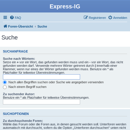
Express-IG
FAQ
Registrieren
Anmelden
Foren-Übersicht
Suche
Suche
SUCHANFRAGE
Suche nach Wörtern:
Setze ein
+
vor ein Wort, das gefunden werden muss und ein
-
vor ein Wort, das nicht
gefunden werden darf. Verwende mehrere Wörter getrennt durch
|
innerhalb einer
Klammer, wenn nur eines der Wörter gefunden werden muss. Benutze ein * als
Platzhalter für teilweise Übereinstimmungen.
Nach allen Begriffen suchen oder Suche wie angegeben verwenden
Nach einem Begriff suchen
Zu suchender Autor:
Benutze ein * als Platzhalter für teilweise Übereinstimmungen.
SUCHOPTIONEN
Zu durchsuchende Foren:
Wähle das Forum oder die Foren aus, in denen gesucht werden soll. Unterforen werden
automatisch mit durchsucht, sofern du die Option „Unterforen durchsuchen“ unten nicht