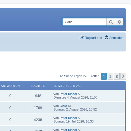
Suche
Erwe
Registrieren
Anmelden
1
2
3
N
Die Suche ergab 276 Treffer
ANTWORTEN
ZUGRIFFE
LETZTER BEITRAG
von
Peter Klesel
0
948
Dienstag 4. August 2026, 11:08
von
Oldie
0
1769
Sonntag 2. August 2026, 13:52
von
Peter Klesel
0
4238
Sonntag 19. Juli 2026, 16:33
von
Peter Klesel