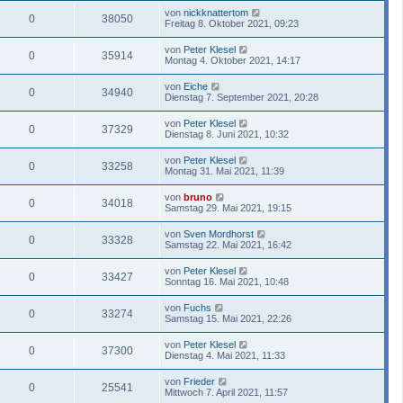
von
nickknattertom
0
38050
Freitag 8. Oktober 2021, 09:23
von
Peter Klesel
0
35914
Montag 4. Oktober 2021, 14:17
von
Eiche
0
34940
Dienstag 7. September 2021, 20:28
von
Peter Klesel
0
37329
Dienstag 8. Juni 2021, 10:32
von
Peter Klesel
0
33258
Montag 31. Mai 2021, 11:39
von
bruno
0
34018
Samstag 29. Mai 2021, 19:15
von
Sven Mordhorst
0
33328
Samstag 22. Mai 2021, 16:42
von
Peter Klesel
0
33427
Sonntag 16. Mai 2021, 10:48
von
Fuchs
0
33274
Samstag 15. Mai 2021, 22:26
von
Peter Klesel
0
37300
Dienstag 4. Mai 2021, 11:33
von
Frieder
0
25541
Mittwoch 7. April 2021, 11:57