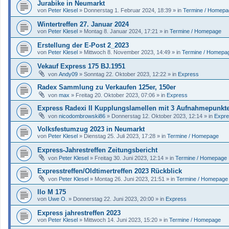
Jurabike in Neumarkt
von
Peter Klesel
»
Donnerstag 1. Februar 2024, 18:39
» in
Termine / Homepa
Wintertreffen 27. Januar 2024
von
Peter Klesel
»
Montag 8. Januar 2024, 17:21
» in
Termine / Homepage
Erstellung der E-Post 2_2023
von
Peter Klesel
»
Mittwoch 8. November 2023, 14:49
» in
Termine / Homepa
Vekauf Express 175 BJ.1951
von
Andy09
»
Sonntag 22. Oktober 2023, 12:22
» in
Express
Radex Sammlung zu Verkaufen 125er, 150er
von
max
»
Freitag 20. Oktober 2023, 07:06
» in
Express
Express Radexi II Kupplungslamellen mit 3 Aufnahmepunkt
von
nicodombrowski86
»
Donnerstag 12. Oktober 2023, 12:14
» in
Expr
Volksfestumzug 2023 in Neumarkt
von
Peter Klesel
»
Dienstag 25. Juli 2023, 17:28
» in
Termine / Homepage
Express-Jahrestreffen Zeitungsbericht
von
Peter Klesel
»
Freitag 30. Juni 2023, 12:14
» in
Termine / Homepage
Expresstreffen/Oldtimertreffen 2023 Rückblick
von
Peter Klesel
»
Montag 26. Juni 2023, 21:51
» in
Termine / Homepage
Ilo M 175
von
Uwe O.
»
Donnerstag 22. Juni 2023, 20:00
» in
Express
Express jahrestreffen 2023
von
Peter Klesel
»
Mittwoch 14. Juni 2023, 15:20
» in
Termine / Homepage