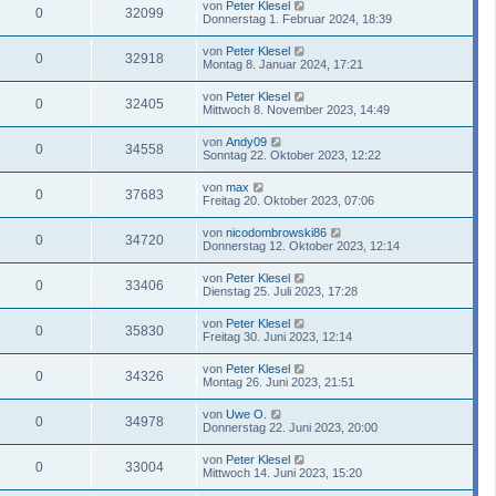
von
Peter Klesel
0
32099
Donnerstag 1. Februar 2024, 18:39
von
Peter Klesel
0
32918
Montag 8. Januar 2024, 17:21
von
Peter Klesel
0
32405
Mittwoch 8. November 2023, 14:49
von
Andy09
0
34558
Sonntag 22. Oktober 2023, 12:22
von
max
0
37683
Freitag 20. Oktober 2023, 07:06
von
nicodombrowski86
0
34720
Donnerstag 12. Oktober 2023, 12:14
von
Peter Klesel
0
33406
Dienstag 25. Juli 2023, 17:28
von
Peter Klesel
0
35830
Freitag 30. Juni 2023, 12:14
von
Peter Klesel
0
34326
Montag 26. Juni 2023, 21:51
von
Uwe O.
0
34978
Donnerstag 22. Juni 2023, 20:00
von
Peter Klesel
0
33004
Mittwoch 14. Juni 2023, 15:20