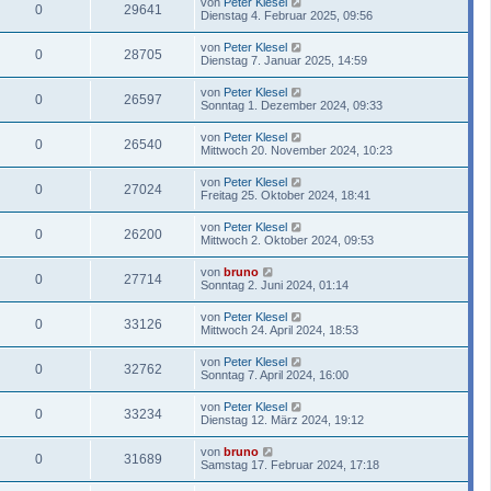
von
Peter Klesel
0
29641
Dienstag 4. Februar 2025, 09:56
von
Peter Klesel
0
28705
Dienstag 7. Januar 2025, 14:59
von
Peter Klesel
0
26597
Sonntag 1. Dezember 2024, 09:33
von
Peter Klesel
0
26540
Mittwoch 20. November 2024, 10:23
von
Peter Klesel
0
27024
Freitag 25. Oktober 2024, 18:41
von
Peter Klesel
0
26200
Mittwoch 2. Oktober 2024, 09:53
von
bruno
0
27714
Sonntag 2. Juni 2024, 01:14
von
Peter Klesel
0
33126
Mittwoch 24. April 2024, 18:53
von
Peter Klesel
0
32762
Sonntag 7. April 2024, 16:00
von
Peter Klesel
0
33234
Dienstag 12. März 2024, 19:12
von
bruno
0
31689
Samstag 17. Februar 2024, 17:18