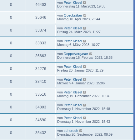
von
Peter Klesel
0
46403
Donnerstag 11. Mai 2023, 19:55
von
Quecksilber
0
35646
Montag 10. April 2023, 23:44
von
Peter Klesel
0
33874
Freitag 24. März 2023, 11:27
von
Peter Klesel
0
33833
Montag 6. März 2023, 10:27
von
Doppelvergaser
0
36663
Donnerstag 16. Februar 2023, 18:38
von
Peter Klesel
0
34276
Freitag 20. Januar 2023, 11:29
von
Peter Klesel
0
33410
Mittwoch 4. Januar 2023, 15:06
von
Peter Klesel
0
33516
Montag 19. Dezember 2022, 11:04
von
Peter Klesel
0
34803
Dienstag 1. November 2022, 15:48
von
Peter Klesel
0
34690
Dienstag 1. November 2022, 15:43
von
schorsch
0
35432
Dienstag 20. September 2022, 08:59