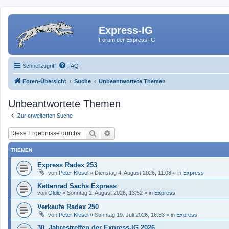
Express-IG
Forum der Express-IG
Schnellzugriff
FAQ
Foren-Übersicht
Suche
Unbeantwortete Themen
Unbeantwortete Themen
Zur erweiterten Suche
Suche
Erweiterte Suche
THEMEN
Express Radex 253
von
Peter Klesel
»
Dienstag 4. August 2026, 11:08
» in
Express
Kettenrad Sachs Express
von
Oldie
»
Sonntag 2. August 2026, 13:52
» in
Express
Verkaufe Radex 250
von
Peter Klesel
»
Sonntag 19. Juli 2026, 16:33
» in
Express
30. Jahrestreffen der Express-IG 2026