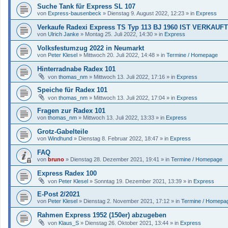
Suche Tank für Express SL 107
von
Express-bausenbeck
»
Dienstag 9. August 2022, 12:23
» in
Express
Verkaufe Radexi Express TS Typ 113 BJ 1960 IST VERKAUFT
von
Ulrich Janke
»
Montag 25. Juli 2022, 14:30
» in
Express
Volksfestumzug 2022 in Neumarkt
von
Peter Klesel
»
Mittwoch 20. Juli 2022, 14:48
» in
Termine / Homepage
Hinterradnabe Radex 101
von
thomas_nm
»
Mittwoch 13. Juli 2022, 17:16
» in
Express
Speiche für Radex 101
von
thomas_nm
»
Mittwoch 13. Juli 2022, 17:04
» in
Express
Fragen zur Radex 101
von
thomas_nm
»
Mittwoch 13. Juli 2022, 13:33
» in
Express
Grotz-Gabelteile
von
Windhund
»
Dienstag 8. Februar 2022, 18:47
» in
Express
FAQ
von
bruno
»
Dienstag 28. Dezember 2021, 19:41
» in
Termine / Homepage
Express Radex 100
von
Peter Klesel
»
Sonntag 19. Dezember 2021, 13:39
» in
Express
E-Post 2/2021
von
Peter Klesel
»
Dienstag 2. November 2021, 17:12
» in
Termine / Homepa
Rahmen Express 1952 (150er) abzugeben
von
Klaus_S
»
Dienstag 26. Oktober 2021, 13:44
» in
Express