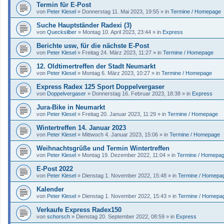
Termin für E-Post
von
Peter Klesel
»
Donnerstag 11. Mai 2023, 19:55
» in
Termine / Homepage
Suche Hauptständer Radexi (3)
von
Quecksilber
»
Montag 10. April 2023, 23:44
» in
Express
Berichte usw, für die nächste E-Post
von
Peter Klesel
»
Freitag 24. März 2023, 11:27
» in
Termine / Homepage
12. Oldtimertreffen der Stadt Neumarkt
von
Peter Klesel
»
Montag 6. März 2023, 10:27
» in
Termine / Homepage
Express Radex 125 Sport Doppelvergaser
von
Doppelvergaser
»
Donnerstag 16. Februar 2023, 18:38
» in
Express
Jura-Bike in Neumarkt
von
Peter Klesel
»
Freitag 20. Januar 2023, 11:29
» in
Termine / Homepage
Wintertreffen 14. Januar 2023
von
Peter Klesel
»
Mittwoch 4. Januar 2023, 15:06
» in
Termine / Homepage
Weihnachtsgrüße und Termin Wintertreffen
von
Peter Klesel
»
Montag 19. Dezember 2022, 11:04
» in
Termine / Homepa
E-Post 2022
von
Peter Klesel
»
Dienstag 1. November 2022, 15:48
» in
Termine / Homepa
Kalender
von
Peter Klesel
»
Dienstag 1. November 2022, 15:43
» in
Termine / Homepa
Verkaufe Express Radex150
von
schorsch
»
Dienstag 20. September 2022, 08:59
» in
Express