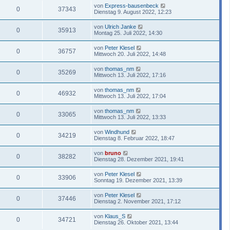
von
Express-bausenbeck
0
37343
Dienstag 9. August 2022, 12:23
von
Ulrich Janke
0
35913
Montag 25. Juli 2022, 14:30
von
Peter Klesel
0
36757
Mittwoch 20. Juli 2022, 14:48
von
thomas_nm
0
35269
Mittwoch 13. Juli 2022, 17:16
von
thomas_nm
0
46932
Mittwoch 13. Juli 2022, 17:04
von
thomas_nm
0
33065
Mittwoch 13. Juli 2022, 13:33
von
Windhund
0
34219
Dienstag 8. Februar 2022, 18:47
von
bruno
0
38282
Dienstag 28. Dezember 2021, 19:41
von
Peter Klesel
0
33906
Sonntag 19. Dezember 2021, 13:39
von
Peter Klesel
0
37446
Dienstag 2. November 2021, 17:12
von
Klaus_S
0
34721
Dienstag 26. Oktober 2021, 13:44