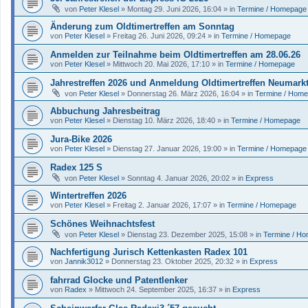
von
Peter Klesel
»
Montag 29. Juni 2026, 16:04
» in
Termine / Homepage
Änderung zum Oldtimertreffen am Sonntag
von
Peter Klesel
»
Freitag 26. Juni 2026, 09:24
» in
Termine / Homepage
Anmelden zur Teilnahme beim Oldtimertreffen am 28.06.26
von
Peter Klesel
»
Mittwoch 20. Mai 2026, 17:10
» in
Termine / Homepage
Jahrestreffen 2026 und Anmeldung Oldtimertreffen Neumark
von
Peter Klesel
»
Donnerstag 26. März 2026, 16:04
» in
Termine / Hom
Abbuchung Jahresbeitrag
von
Peter Klesel
»
Dienstag 10. März 2026, 18:40
» in
Termine / Homepage
Jura-Bike 2026
von
Peter Klesel
»
Dienstag 27. Januar 2026, 19:00
» in
Termine / Homepage
Radex 125 S
von
Peter Klesel
»
Sonntag 4. Januar 2026, 20:02
» in
Express
Wintertreffen 2026
von
Peter Klesel
»
Freitag 2. Januar 2026, 17:07
» in
Termine / Homepage
Schönes Weihnachtsfest
von
Peter Klesel
»
Dienstag 23. Dezember 2025, 15:08
» in
Termine / H
Nachfertigung Jurisch Kettenkasten Radex 101
von
Jannik3012
»
Donnerstag 23. Oktober 2025, 20:32
» in
Express
fahrrad Glocke und Patentlenker
von
Radex
»
Mittwoch 24. September 2025, 16:37
» in
Express