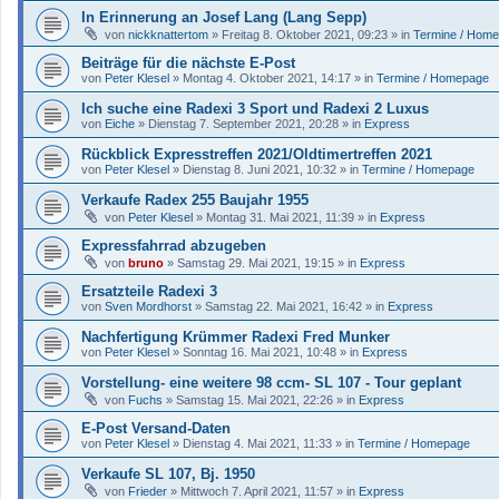
In Erinnerung an Josef Lang (Lang Sepp)
von
nickknattertom
»
Freitag 8. Oktober 2021, 09:23
» in
Termine / Hom
Beiträge für die nächste E-Post
von
Peter Klesel
»
Montag 4. Oktober 2021, 14:17
» in
Termine / Homepage
Ich suche eine Radexi 3 Sport und Radexi 2 Luxus
von
Eiche
»
Dienstag 7. September 2021, 20:28
» in
Express
Rückblick Expresstreffen 2021/Oldtimertreffen 2021
von
Peter Klesel
»
Dienstag 8. Juni 2021, 10:32
» in
Termine / Homepage
Verkaufe Radex 255 Baujahr 1955
von
Peter Klesel
»
Montag 31. Mai 2021, 11:39
» in
Express
Expressfahrrad abzugeben
von
bruno
»
Samstag 29. Mai 2021, 19:15
» in
Express
Ersatzteile Radexi 3
von
Sven Mordhorst
»
Samstag 22. Mai 2021, 16:42
» in
Express
Nachfertigung Krümmer Radexi Fred Munker
von
Peter Klesel
»
Sonntag 16. Mai 2021, 10:48
» in
Express
Vorstellung- eine weitere 98 ccm- SL 107 - Tour geplant
von
Fuchs
»
Samstag 15. Mai 2021, 22:26
» in
Express
E-Post Versand-Daten
von
Peter Klesel
»
Dienstag 4. Mai 2021, 11:33
» in
Termine / Homepage
Verkaufe SL 107, Bj. 1950
von
Frieder
»
Mittwoch 7. April 2021, 11:57
» in
Express