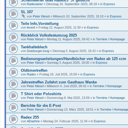
Scheinwerfer Glas Radexi3 ´57 gesucht
von
Radexianer
»
Dienstag 16. September 2025, 08:18
» in
Express
SL 107
von
Peter Klesel
»
Mittwoch 10. September 2025, 19:18
» in
Express
Teile Info,Vorstellung
von
levent
»
Freitag 22. August 2025, 11:30
» in
Express
Rückblick Volksfestumzug 2025
von
Peter Klesel
»
Montag 11. August 2025, 09:42
» in
Termine / Homepage
Tankhalteblech
von
DuisburgerJung
»
Dienstag 5. August 2025, 16:42
» in
Express
Bedienungsanleitungen/Handbücher von Radex ab 125 ccm
von
Peter Klesel
»
Sonntag 3. August 2025, 18:00
» in
Express
Oldtimertreffen
von
Radex
»
Freitag 18. Juli 2025, 15:59
» in
Express
Jahrestreffen Zufahrt zum Gasthaus Wanke
von
Peter Klesel
»
Mittwoch 4. Juni 2025, 09:42
» in
Termine / Homepage
T Shirt oder Poloshirts
von
Peter Klesel
»
Donnerstag 8. Mai 2025, 13:59
» in
Termine / Homepage
Berichte für die E-Post
von
Peter Klesel
»
Donnerstag 13. März 2025, 18:51
» in
Termine / Homepag
Radex 255
von
ADaehne
»
Montag 24. Februar 2025, 11:34
» in
Express