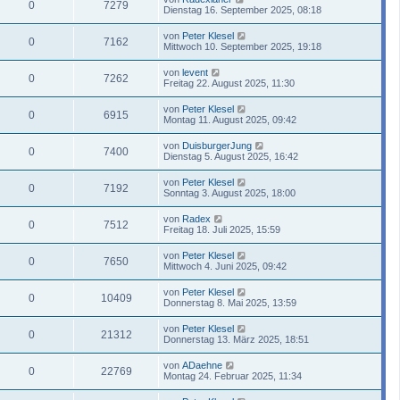
0
7279
Dienstag 16. September 2025, 08:18
von
Peter Klesel
0
7162
Mittwoch 10. September 2025, 19:18
von
levent
0
7262
Freitag 22. August 2025, 11:30
von
Peter Klesel
0
6915
Montag 11. August 2025, 09:42
von
DuisburgerJung
0
7400
Dienstag 5. August 2025, 16:42
von
Peter Klesel
0
7192
Sonntag 3. August 2025, 18:00
von
Radex
0
7512
Freitag 18. Juli 2025, 15:59
von
Peter Klesel
0
7650
Mittwoch 4. Juni 2025, 09:42
von
Peter Klesel
0
10409
Donnerstag 8. Mai 2025, 13:59
von
Peter Klesel
0
21312
Donnerstag 13. März 2025, 18:51
von
ADaehne
0
22769
Montag 24. Februar 2025, 11:34