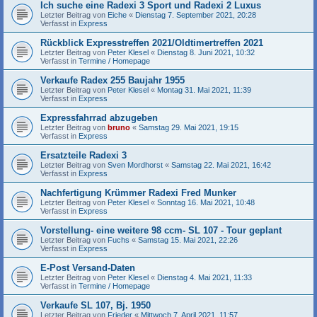
Ich suche eine Radexi 3 Sport und Radexi 2 Luxus
Letzter Beitrag von
Eiche
«
Dienstag 7. September 2021, 20:28
Verfasst in
Express
Rückblick Expresstreffen 2021/Oldtimertreffen 2021
Letzter Beitrag von
Peter Klesel
«
Dienstag 8. Juni 2021, 10:32
Verfasst in
Termine / Homepage
Verkaufe Radex 255 Baujahr 1955
Letzter Beitrag von
Peter Klesel
«
Montag 31. Mai 2021, 11:39
Verfasst in
Express
Expressfahrrad abzugeben
Letzter Beitrag von
bruno
«
Samstag 29. Mai 2021, 19:15
Verfasst in
Express
Ersatzteile Radexi 3
Letzter Beitrag von
Sven Mordhorst
«
Samstag 22. Mai 2021, 16:42
Verfasst in
Express
Nachfertigung Krümmer Radexi Fred Munker
Letzter Beitrag von
Peter Klesel
«
Sonntag 16. Mai 2021, 10:48
Verfasst in
Express
Vorstellung- eine weitere 98 ccm- SL 107 - Tour geplant
Letzter Beitrag von
Fuchs
«
Samstag 15. Mai 2021, 22:26
Verfasst in
Express
E-Post Versand-Daten
Letzter Beitrag von
Peter Klesel
«
Dienstag 4. Mai 2021, 11:33
Verfasst in
Termine / Homepage
Verkaufe SL 107, Bj. 1950
Letzter Beitrag von
Frieder
«
Mittwoch 7. April 2021, 11:57