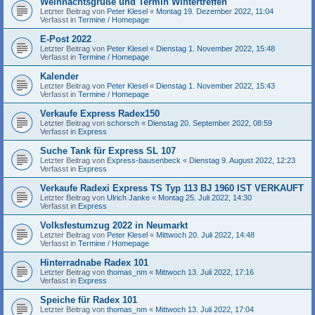
Weihnachtsgrüße und Termin Wintertreffen
Letzter Beitrag von
Peter Klesel
«
Montag 19. Dezember 2022, 11:04
Verfasst in
Termine / Homepage
E-Post 2022
Letzter Beitrag von
Peter Klesel
«
Dienstag 1. November 2022, 15:48
Verfasst in
Termine / Homepage
Kalender
Letzter Beitrag von
Peter Klesel
«
Dienstag 1. November 2022, 15:43
Verfasst in
Termine / Homepage
Verkaufe Express Radex150
Letzter Beitrag von
schorsch
«
Dienstag 20. September 2022, 08:59
Verfasst in
Express
Suche Tank für Express SL 107
Letzter Beitrag von
Express-bausenbeck
«
Dienstag 9. August 2022, 12:23
Verfasst in
Express
Verkaufe Radexi Express TS Typ 113 BJ 1960 IST VERKAUFT
Letzter Beitrag von
Ulrich Janke
«
Montag 25. Juli 2022, 14:30
Verfasst in
Express
Volksfestumzug 2022 in Neumarkt
Letzter Beitrag von
Peter Klesel
«
Mittwoch 20. Juli 2022, 14:48
Verfasst in
Termine / Homepage
Hinterradnabe Radex 101
Letzter Beitrag von
thomas_nm
«
Mittwoch 13. Juli 2022, 17:16
Verfasst in
Express
Speiche für Radex 101
Letzter Beitrag von
thomas_nm
«
Mittwoch 13. Juli 2022, 17:04