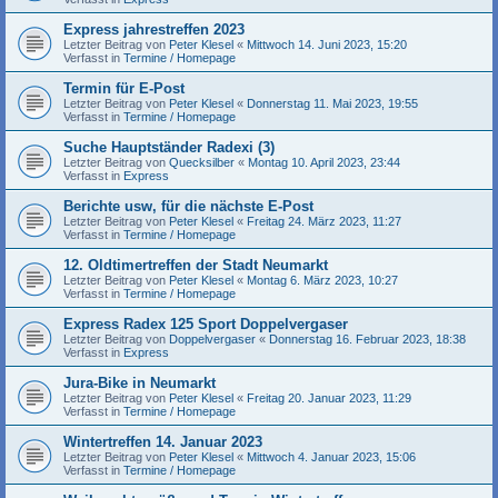
Express jahrestreffen 2023
Letzter Beitrag von
Peter Klesel
«
Mittwoch 14. Juni 2023, 15:20
Verfasst in
Termine / Homepage
Termin für E-Post
Letzter Beitrag von
Peter Klesel
«
Donnerstag 11. Mai 2023, 19:55
Verfasst in
Termine / Homepage
Suche Hauptständer Radexi (3)
Letzter Beitrag von
Quecksilber
«
Montag 10. April 2023, 23:44
Verfasst in
Express
Berichte usw, für die nächste E-Post
Letzter Beitrag von
Peter Klesel
«
Freitag 24. März 2023, 11:27
Verfasst in
Termine / Homepage
12. Oldtimertreffen der Stadt Neumarkt
Letzter Beitrag von
Peter Klesel
«
Montag 6. März 2023, 10:27
Verfasst in
Termine / Homepage
Express Radex 125 Sport Doppelvergaser
Letzter Beitrag von
Doppelvergaser
«
Donnerstag 16. Februar 2023, 18:38
Verfasst in
Express
Jura-Bike in Neumarkt
Letzter Beitrag von
Peter Klesel
«
Freitag 20. Januar 2023, 11:29
Verfasst in
Termine / Homepage
Wintertreffen 14. Januar 2023
Letzter Beitrag von
Peter Klesel
«
Mittwoch 4. Januar 2023, 15:06
Verfasst in
Termine / Homepage