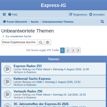
Express-IG
FAQ
Registrieren
Anmelden
S
Foren-Übersicht
Suche
Unbeantwortete Themen
u
Unbeantwortete Themen
c
Zur erweiterten Suche
h
Suche
Erweiterte Suche
e
1
2
3
Nächste
Die Suche ergab 276 Treffer
Themen
Express Radex 253
Letzter Beitrag von
Peter Klesel
«
Dienstag 4. August 2026, 11:08
Verfasst in
Express
Kettenrad Sachs Express
Letzter Beitrag von
Oldie
«
Sonntag 2. August 2026, 13:52
Verfasst in
Express
Verkaufe Radex 250
Letzter Beitrag von
Peter Klesel
«
Sonntag 19. Juli 2026, 16:33
Verfasst in
Express
30. Jahrestreffen der Express-IG 2026