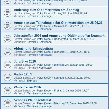
Letzter Beitrag von
Peter Klesel
«
Montag 29. Juni 2026, 16:04
Verfasst in
Termine / Homepage
Änderung zum Oldtimertreffen am Sonntag
Letzter Beitrag von
Peter Klesel
«
Freitag 26. Juni 2026, 09:24
Verfasst in
Termine / Homepage
Anmelden zur Teilnahme beim Oldtimertreffen am 28.06.26
Letzter Beitrag von
Peter Klesel
«
Mittwoch 20. Mai 2026, 17:10
Verfasst in
Termine / Homepage
Jahrestreffen 2026 und Anmeldung Oldtimertreffen Neumarkt
Letzter Beitrag von
Peter Klesel
«
Donnerstag 26. März 2026, 16:04
Verfasst in
Termine / Homepage
Abbuchung Jahresbeitrag
Letzter Beitrag von
Peter Klesel
«
Dienstag 10. März 2026, 18:40
Verfasst in
Termine / Homepage
Jura-Bike 2026
Letzter Beitrag von
Peter Klesel
«
Dienstag 27. Januar 2026, 19:00
Verfasst in
Termine / Homepage
Radex 125 S
Letzter Beitrag von
Peter Klesel
«
Sonntag 4. Januar 2026, 20:02
Verfasst in
Express
Wintertreffen 2026
Letzter Beitrag von
Peter Klesel
«
Freitag 2. Januar 2026, 17:07
Verfasst in
Termine / Homepage
Schönes Weihnachtsfest
Letzter Beitrag von
Peter Klesel
«
Dienstag 23. Dezember 2025, 15:08
Verfasst in
Termine / Homepage