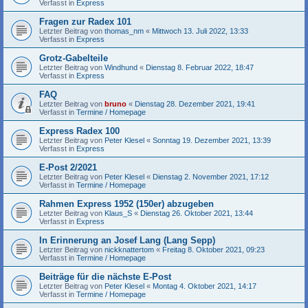
Verfasst in
Express
Fragen zur Radex 101
Letzter Beitrag von
thomas_nm
«
Mittwoch 13. Juli 2022, 13:33
Verfasst in
Express
Grotz-Gabelteile
Letzter Beitrag von
Windhund
«
Dienstag 8. Februar 2022, 18:47
Verfasst in
Express
FAQ
Letzter Beitrag von
bruno
«
Dienstag 28. Dezember 2021, 19:41
Verfasst in
Termine / Homepage
Express Radex 100
Letzter Beitrag von
Peter Klesel
«
Sonntag 19. Dezember 2021, 13:39
Verfasst in
Express
E-Post 2/2021
Letzter Beitrag von
Peter Klesel
«
Dienstag 2. November 2021, 17:12
Verfasst in
Termine / Homepage
Rahmen Express 1952 (150er) abzugeben
Letzter Beitrag von
Klaus_S
«
Dienstag 26. Oktober 2021, 13:44
Verfasst in
Express
In Erinnerung an Josef Lang (Lang Sepp)
Letzter Beitrag von
nickknattertom
«
Freitag 8. Oktober 2021, 09:23
Verfasst in
Termine / Homepage
Beiträge für die nächste E-Post
Letzter Beitrag von
Peter Klesel
«
Montag 4. Oktober 2021, 14:17
Verfasst in
Termine / Homepage