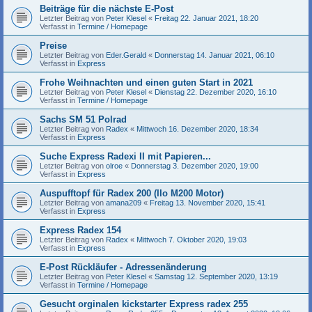
Beiträge für die nächste E-Post
Letzter Beitrag von
Peter Klesel
«
Freitag 22. Januar 2021, 18:20
Verfasst in
Termine / Homepage
Preise
Letzter Beitrag von
Eder.Gerald
«
Donnerstag 14. Januar 2021, 06:10
Verfasst in
Express
Frohe Weihnachten und einen guten Start in 2021
Letzter Beitrag von
Peter Klesel
«
Dienstag 22. Dezember 2020, 16:10
Verfasst in
Termine / Homepage
Sachs SM 51 Polrad
Letzter Beitrag von
Radex
«
Mittwoch 16. Dezember 2020, 18:34
Verfasst in
Express
Suche Express Radexi II mit Papieren...
Letzter Beitrag von
olroe
«
Donnerstag 3. Dezember 2020, 19:00
Verfasst in
Express
Auspufftopf für Radex 200 (Ilo M200 Motor)
Letzter Beitrag von
amana209
«
Freitag 13. November 2020, 15:41
Verfasst in
Express
Express Radex 154
Letzter Beitrag von
Radex
«
Mittwoch 7. Oktober 2020, 19:03
Verfasst in
Express
E-Post Rückläufer - Adressenänderung
Letzter Beitrag von
Peter Klesel
«
Samstag 12. September 2020, 13:19
Verfasst in
Termine / Homepage
Gesucht orginalen kickstarter Express radex 255