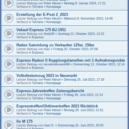
Letzter Beitrag von
Peter Klesel
«
Montag 8. Januar 2024, 17:21
Verfasst in
Termine / Homepage
Erstellung der E-Post 2_2023
Letzter Beitrag von
Peter Klesel
«
Mittwoch 8. November 2023, 14:49
Verfasst in
Termine / Homepage
Vekauf Express 175 BJ.1951
Letzter Beitrag von
Andy09
«
Sonntag 22. Oktober 2023, 12:22
Verfasst in
Express
Radex Sammlung zu Verkaufen 125er, 150er
Letzter Beitrag von
max
«
Freitag 20. Oktober 2023, 07:06
Verfasst in
Express
Express Radexi II Kupplungslamellen mit 3 Aufnahmepunkte
Letzter Beitrag von
nicodombrowski86
«
Donnerstag 12. Oktober 2023, 12:14
Verfasst in
Express
Volksfestumzug 2023 in Neumarkt
Letzter Beitrag von
Peter Klesel
«
Dienstag 25. Juli 2023, 17:28
Verfasst in
Termine / Homepage
Express-Jahrestreffen Zeitungsbericht
Letzter Beitrag von
Peter Klesel
«
Freitag 30. Juni 2023, 12:14
Verfasst in
Termine / Homepage
Expresstreffen/Oldtimertreffen 2023 Rückblick
Letzter Beitrag von
Peter Klesel
«
Montag 26. Juni 2023, 21:51
Verfasst in
Termine / Homepage
Ilo M 175
Letzter Beitrag von
Uwe O.
«
Donnerstag 22. Juni 2023, 20:00
Verfasst in
Express