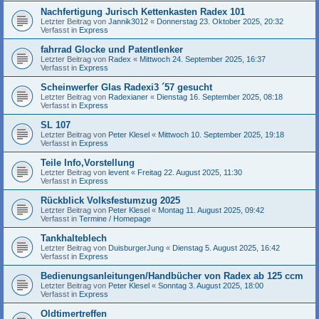
Nachfertigung Jurisch Kettenkasten Radex 101
Letzter Beitrag von
Jannik3012
«
Donnerstag 23. Oktober 2025, 20:32
Verfasst in
Express
fahrrad Glocke und Patentlenker
Letzter Beitrag von
Radex
«
Mittwoch 24. September 2025, 16:37
Verfasst in
Express
Scheinwerfer Glas Radexi3 ´57 gesucht
Letzter Beitrag von
Radexianer
«
Dienstag 16. September 2025, 08:18
Verfasst in
Express
SL 107
Letzter Beitrag von
Peter Klesel
«
Mittwoch 10. September 2025, 19:18
Verfasst in
Express
Teile Info,Vorstellung
Letzter Beitrag von
levent
«
Freitag 22. August 2025, 11:30
Verfasst in
Express
Rückblick Volksfestumzug 2025
Letzter Beitrag von
Peter Klesel
«
Montag 11. August 2025, 09:42
Verfasst in
Termine / Homepage
Tankhalteblech
Letzter Beitrag von
DuisburgerJung
«
Dienstag 5. August 2025, 16:42
Verfasst in
Express
Bedienungsanleitungen/Handbücher von Radex ab 125 ccm
Letzter Beitrag von
Peter Klesel
«
Sonntag 3. August 2025, 18:00
Verfasst in
Express
Oldtimertreffen