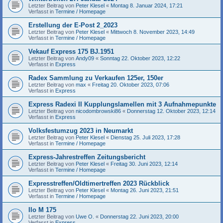
Letzter Beitrag von
Peter Klesel
«
Montag 8. Januar 2024, 17:21
Verfasst in
Termine / Homepage
Erstellung der E-Post 2_2023
Letzter Beitrag von
Peter Klesel
«
Mittwoch 8. November 2023, 14:49
Verfasst in
Termine / Homepage
Vekauf Express 175 BJ.1951
Letzter Beitrag von
Andy09
«
Sonntag 22. Oktober 2023, 12:22
Verfasst in
Express
Radex Sammlung zu Verkaufen 125er, 150er
Letzter Beitrag von
max
«
Freitag 20. Oktober 2023, 07:06
Verfasst in
Express
Express Radexi II Kupplungslamellen mit 3 Aufnahmepunkte
Letzter Beitrag von
nicodombrowski86
«
Donnerstag 12. Oktober 2023, 12:14
Verfasst in
Express
Volksfestumzug 2023 in Neumarkt
Letzter Beitrag von
Peter Klesel
«
Dienstag 25. Juli 2023, 17:28
Verfasst in
Termine / Homepage
Express-Jahrestreffen Zeitungsbericht
Letzter Beitrag von
Peter Klesel
«
Freitag 30. Juni 2023, 12:14
Verfasst in
Termine / Homepage
Expresstreffen/Oldtimertreffen 2023 Rückblick
Letzter Beitrag von
Peter Klesel
«
Montag 26. Juni 2023, 21:51
Verfasst in
Termine / Homepage
Ilo M 175
Letzter Beitrag von
Uwe O.
«
Donnerstag 22. Juni 2023, 20:00
Verfasst in
Express