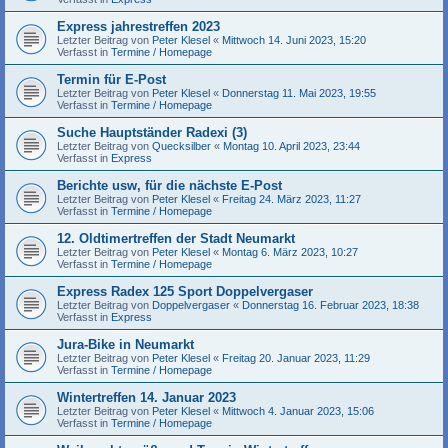
Express jahrestreffen 2023
Letzter Beitrag von
Peter Klesel
«
Mittwoch 14. Juni 2023, 15:20
Verfasst in
Termine / Homepage
Termin für E-Post
Letzter Beitrag von
Peter Klesel
«
Donnerstag 11. Mai 2023, 19:55
Verfasst in
Termine / Homepage
Suche Hauptständer Radexi (3)
Letzter Beitrag von
Quecksilber
«
Montag 10. April 2023, 23:44
Verfasst in
Express
Berichte usw, für die nächste E-Post
Letzter Beitrag von
Peter Klesel
«
Freitag 24. März 2023, 11:27
Verfasst in
Termine / Homepage
12. Oldtimertreffen der Stadt Neumarkt
Letzter Beitrag von
Peter Klesel
«
Montag 6. März 2023, 10:27
Verfasst in
Termine / Homepage
Express Radex 125 Sport Doppelvergaser
Letzter Beitrag von
Doppelvergaser
«
Donnerstag 16. Februar 2023, 18:38
Verfasst in
Express
Jura-Bike in Neumarkt
Letzter Beitrag von
Peter Klesel
«
Freitag 20. Januar 2023, 11:29
Verfasst in
Termine / Homepage
Wintertreffen 14. Januar 2023
Letzter Beitrag von
Peter Klesel
«
Mittwoch 4. Januar 2023, 15:06
Verfasst in
Termine / Homepage