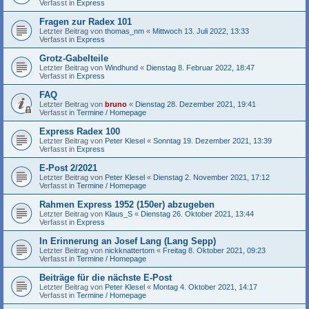
Verfasst in
Express
Fragen zur Radex 101
Letzter Beitrag von
thomas_nm
«
Mittwoch 13. Juli 2022, 13:33
Verfasst in
Express
Grotz-Gabelteile
Letzter Beitrag von
Windhund
«
Dienstag 8. Februar 2022, 18:47
Verfasst in
Express
FAQ
Letzter Beitrag von
bruno
«
Dienstag 28. Dezember 2021, 19:41
Verfasst in
Termine / Homepage
Express Radex 100
Letzter Beitrag von
Peter Klesel
«
Sonntag 19. Dezember 2021, 13:39
Verfasst in
Express
E-Post 2/2021
Letzter Beitrag von
Peter Klesel
«
Dienstag 2. November 2021, 17:12
Verfasst in
Termine / Homepage
Rahmen Express 1952 (150er) abzugeben
Letzter Beitrag von
Klaus_S
«
Dienstag 26. Oktober 2021, 13:44
Verfasst in
Express
In Erinnerung an Josef Lang (Lang Sepp)
Letzter Beitrag von
nickknattertom
«
Freitag 8. Oktober 2021, 09:23
Verfasst in
Termine / Homepage
Beiträge für die nächste E-Post
Letzter Beitrag von
Peter Klesel
«
Montag 4. Oktober 2021, 14:17
Verfasst in
Termine / Homepage