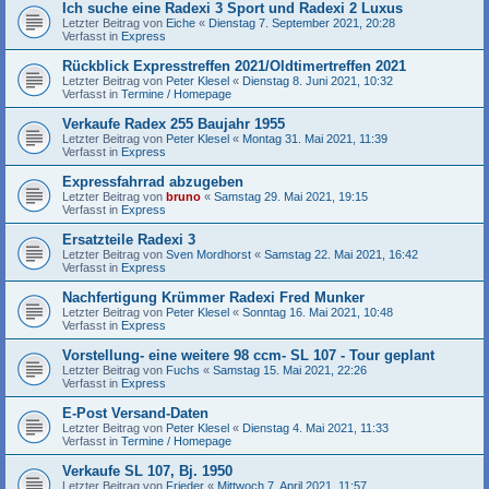
Ich suche eine Radexi 3 Sport und Radexi 2 Luxus
Letzter Beitrag von
Eiche
«
Dienstag 7. September 2021, 20:28
Verfasst in
Express
Rückblick Expresstreffen 2021/Oldtimertreffen 2021
Letzter Beitrag von
Peter Klesel
«
Dienstag 8. Juni 2021, 10:32
Verfasst in
Termine / Homepage
Verkaufe Radex 255 Baujahr 1955
Letzter Beitrag von
Peter Klesel
«
Montag 31. Mai 2021, 11:39
Verfasst in
Express
Expressfahrrad abzugeben
Letzter Beitrag von
bruno
«
Samstag 29. Mai 2021, 19:15
Verfasst in
Express
Ersatzteile Radexi 3
Letzter Beitrag von
Sven Mordhorst
«
Samstag 22. Mai 2021, 16:42
Verfasst in
Express
Nachfertigung Krümmer Radexi Fred Munker
Letzter Beitrag von
Peter Klesel
«
Sonntag 16. Mai 2021, 10:48
Verfasst in
Express
Vorstellung- eine weitere 98 ccm- SL 107 - Tour geplant
Letzter Beitrag von
Fuchs
«
Samstag 15. Mai 2021, 22:26
Verfasst in
Express
E-Post Versand-Daten
Letzter Beitrag von
Peter Klesel
«
Dienstag 4. Mai 2021, 11:33
Verfasst in
Termine / Homepage
Verkaufe SL 107, Bj. 1950
Letzter Beitrag von
Frieder
«
Mittwoch 7. April 2021, 11:57