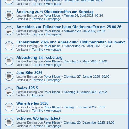
Letzter Beitrag von
Peter Klesel
«
Montag 29. Juni 2026, 16:04
Verfasst in
Termine / Homepage
Änderung zum Oldtimertreffen am Sonntag
Letzter Beitrag von
Peter Klesel
«
Freitag 26. Juni 2026, 09:24
Verfasst in
Termine / Homepage
Anmelden zur Teilnahme beim Oldtimertreffen am 28.06.26
Letzter Beitrag von
Peter Klesel
«
Mittwoch 20. Mai 2026, 17:10
Verfasst in
Termine / Homepage
Jahrestreffen 2026 und Anmeldung Oldtimertreffen Neumarkt
Letzter Beitrag von
Peter Klesel
«
Donnerstag 26. März 2026, 16:04
Verfasst in
Termine / Homepage
Abbuchung Jahresbeitrag
Letzter Beitrag von
Peter Klesel
«
Dienstag 10. März 2026, 18:40
Verfasst in
Termine / Homepage
Jura-Bike 2026
Letzter Beitrag von
Peter Klesel
«
Dienstag 27. Januar 2026, 19:00
Verfasst in
Termine / Homepage
Radex 125 S
Letzter Beitrag von
Peter Klesel
«
Sonntag 4. Januar 2026, 20:02
Verfasst in
Express
Wintertreffen 2026
Letzter Beitrag von
Peter Klesel
«
Freitag 2. Januar 2026, 17:07
Verfasst in
Termine / Homepage
Schönes Weihnachtsfest
Letzter Beitrag von
Peter Klesel
«
Dienstag 23. Dezember 2025, 15:08
Verfasst in
Termine / Homepage