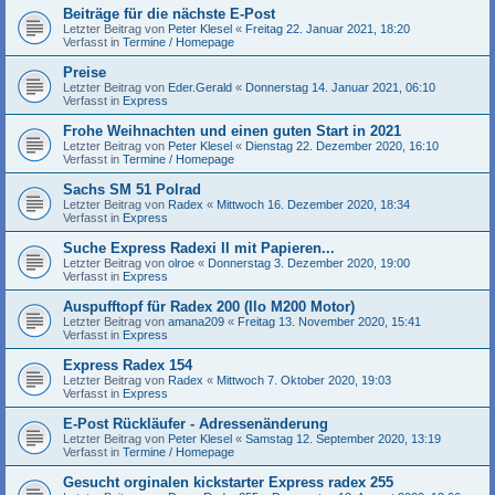
Beiträge für die nächste E-Post
Letzter Beitrag von
Peter Klesel
«
Freitag 22. Januar 2021, 18:20
Verfasst in
Termine / Homepage
Preise
Letzter Beitrag von
Eder.Gerald
«
Donnerstag 14. Januar 2021, 06:10
Verfasst in
Express
Frohe Weihnachten und einen guten Start in 2021
Letzter Beitrag von
Peter Klesel
«
Dienstag 22. Dezember 2020, 16:10
Verfasst in
Termine / Homepage
Sachs SM 51 Polrad
Letzter Beitrag von
Radex
«
Mittwoch 16. Dezember 2020, 18:34
Verfasst in
Express
Suche Express Radexi II mit Papieren...
Letzter Beitrag von
olroe
«
Donnerstag 3. Dezember 2020, 19:00
Verfasst in
Express
Auspufftopf für Radex 200 (Ilo M200 Motor)
Letzter Beitrag von
amana209
«
Freitag 13. November 2020, 15:41
Verfasst in
Express
Express Radex 154
Letzter Beitrag von
Radex
«
Mittwoch 7. Oktober 2020, 19:03
Verfasst in
Express
E-Post Rückläufer - Adressenänderung
Letzter Beitrag von
Peter Klesel
«
Samstag 12. September 2020, 13:19
Verfasst in
Termine / Homepage
Gesucht orginalen kickstarter Express radex 255