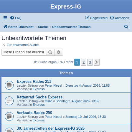
Express-IG
FAQ
Registrieren
Anmelden
S
Foren-Übersicht
Suche
Unbeantwortete Themen
u
Unbeantwortete Themen
c
Zur erweiterten Suche
h
Suche
Erweiterte Suche
e
1
2
3
Nächste
Die Suche ergab 276 Treffer
Themen
Express Radex 253
Letzter Beitrag von
Peter Klesel
«
Dienstag 4. August 2026, 11:08
Verfasst in
Express
Kettenrad Sachs Express
Letzter Beitrag von
Oldie
«
Sonntag 2. August 2026, 13:52
Verfasst in
Express
Verkaufe Radex 250
Letzter Beitrag von
Peter Klesel
«
Sonntag 19. Juli 2026, 16:33
Verfasst in
Express
30. Jahrestreffen der Express-IG 2026