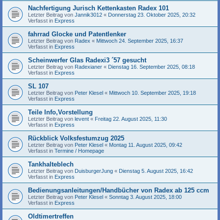
Nachfertigung Jurisch Kettenkasten Radex 101
Letzter Beitrag von
Jannik3012
«
Donnerstag 23. Oktober 2025, 20:32
Verfasst in
Express
fahrrad Glocke und Patentlenker
Letzter Beitrag von
Radex
«
Mittwoch 24. September 2025, 16:37
Verfasst in
Express
Scheinwerfer Glas Radexi3 ´57 gesucht
Letzter Beitrag von
Radexianer
«
Dienstag 16. September 2025, 08:18
Verfasst in
Express
SL 107
Letzter Beitrag von
Peter Klesel
«
Mittwoch 10. September 2025, 19:18
Verfasst in
Express
Teile Info,Vorstellung
Letzter Beitrag von
levent
«
Freitag 22. August 2025, 11:30
Verfasst in
Express
Rückblick Volksfestumzug 2025
Letzter Beitrag von
Peter Klesel
«
Montag 11. August 2025, 09:42
Verfasst in
Termine / Homepage
Tankhalteblech
Letzter Beitrag von
DuisburgerJung
«
Dienstag 5. August 2025, 16:42
Verfasst in
Express
Bedienungsanleitungen/Handbücher von Radex ab 125 ccm
Letzter Beitrag von
Peter Klesel
«
Sonntag 3. August 2025, 18:00
Verfasst in
Express
Oldtimertreffen