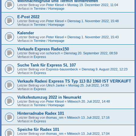
Weihnachtsgrüße und Termin Wintertreffen
Letzter Beitrag von
Peter Klesel
«
Montag 19. Dezember 2022, 11:04
Verfasst in
Termine / Homepage
E-Post 2022
Letzter Beitrag von
Peter Klesel
«
Dienstag 1. November 2022, 15:48
Verfasst in
Termine / Homepage
Kalender
Letzter Beitrag von
Peter Klesel
«
Dienstag 1. November 2022, 15:43
Verfasst in
Termine / Homepage
Verkaufe Express Radex150
Letzter Beitrag von
schorsch
«
Dienstag 20. September 2022, 08:59
Verfasst in
Express
Suche Tank für Express SL 107
Letzter Beitrag von
Express-bausenbeck
«
Dienstag 9. August 2022, 12:23
Verfasst in
Express
Verkaufe Radexi Express TS Typ 113 BJ 1960 IST VERKAUFT
Letzter Beitrag von
Ulrich Janke
«
Montag 25. Juli 2022, 14:30
Verfasst in
Express
Volksfestumzug 2022 in Neumarkt
Letzter Beitrag von
Peter Klesel
«
Mittwoch 20. Juli 2022, 14:48
Verfasst in
Termine / Homepage
Hinterradnabe Radex 101
Letzter Beitrag von
thomas_nm
«
Mittwoch 13. Juli 2022, 17:16
Verfasst in
Express
Speiche für Radex 101
Letzter Beitrag von
thomas_nm
«
Mittwoch 13. Juli 2022, 17:04