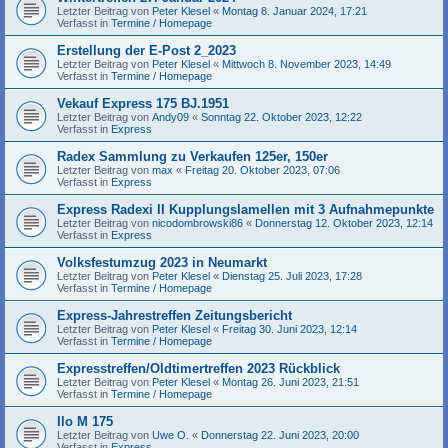
Letzter Beitrag von
Peter Klesel
«
Montag 8. Januar 2024, 17:21
Verfasst in
Termine / Homepage
Erstellung der E-Post 2_2023
Letzter Beitrag von
Peter Klesel
«
Mittwoch 8. November 2023, 14:49
Verfasst in
Termine / Homepage
Vekauf Express 175 BJ.1951
Letzter Beitrag von
Andy09
«
Sonntag 22. Oktober 2023, 12:22
Verfasst in
Express
Radex Sammlung zu Verkaufen 125er, 150er
Letzter Beitrag von
max
«
Freitag 20. Oktober 2023, 07:06
Verfasst in
Express
Express Radexi II Kupplungslamellen mit 3 Aufnahmepunkte
Letzter Beitrag von
nicodombrowski86
«
Donnerstag 12. Oktober 2023, 12:14
Verfasst in
Express
Volksfestumzug 2023 in Neumarkt
Letzter Beitrag von
Peter Klesel
«
Dienstag 25. Juli 2023, 17:28
Verfasst in
Termine / Homepage
Express-Jahrestreffen Zeitungsbericht
Letzter Beitrag von
Peter Klesel
«
Freitag 30. Juni 2023, 12:14
Verfasst in
Termine / Homepage
Expresstreffen/Oldtimertreffen 2023 Rückblick
Letzter Beitrag von
Peter Klesel
«
Montag 26. Juni 2023, 21:51
Verfasst in
Termine / Homepage
Ilo M 175
Letzter Beitrag von
Uwe O.
«
Donnerstag 22. Juni 2023, 20:00
Verfasst in
Express