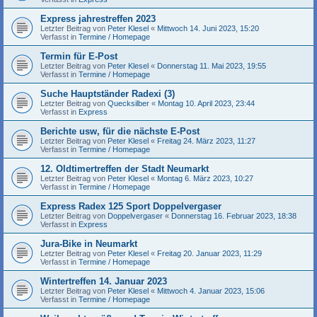
Express jahrestreffen 2023
Letzter Beitrag von
Peter Klesel
«
Mittwoch 14. Juni 2023, 15:20
Verfasst in
Termine / Homepage
Termin für E-Post
Letzter Beitrag von
Peter Klesel
«
Donnerstag 11. Mai 2023, 19:55
Verfasst in
Termine / Homepage
Suche Hauptständer Radexi (3)
Letzter Beitrag von
Quecksilber
«
Montag 10. April 2023, 23:44
Verfasst in
Express
Berichte usw, für die nächste E-Post
Letzter Beitrag von
Peter Klesel
«
Freitag 24. März 2023, 11:27
Verfasst in
Termine / Homepage
12. Oldtimertreffen der Stadt Neumarkt
Letzter Beitrag von
Peter Klesel
«
Montag 6. März 2023, 10:27
Verfasst in
Termine / Homepage
Express Radex 125 Sport Doppelvergaser
Letzter Beitrag von
Doppelvergaser
«
Donnerstag 16. Februar 2023, 18:38
Verfasst in
Express
Jura-Bike in Neumarkt
Letzter Beitrag von
Peter Klesel
«
Freitag 20. Januar 2023, 11:29
Verfasst in
Termine / Homepage
Wintertreffen 14. Januar 2023
Letzter Beitrag von
Peter Klesel
«
Mittwoch 4. Januar 2023, 15:06
Verfasst in
Termine / Homepage