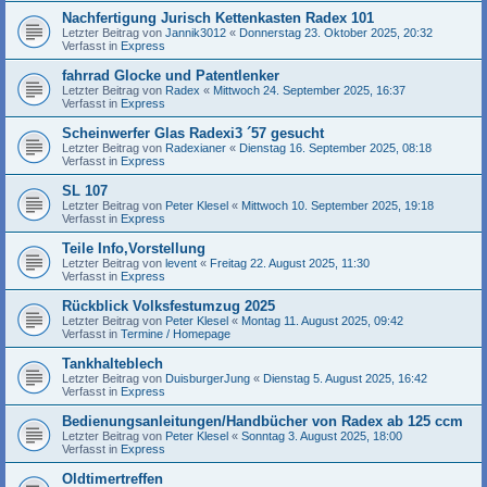
Nachfertigung Jurisch Kettenkasten Radex 101
Letzter Beitrag von
Jannik3012
«
Donnerstag 23. Oktober 2025, 20:32
Verfasst in
Express
fahrrad Glocke und Patentlenker
Letzter Beitrag von
Radex
«
Mittwoch 24. September 2025, 16:37
Verfasst in
Express
Scheinwerfer Glas Radexi3 ´57 gesucht
Letzter Beitrag von
Radexianer
«
Dienstag 16. September 2025, 08:18
Verfasst in
Express
SL 107
Letzter Beitrag von
Peter Klesel
«
Mittwoch 10. September 2025, 19:18
Verfasst in
Express
Teile Info,Vorstellung
Letzter Beitrag von
levent
«
Freitag 22. August 2025, 11:30
Verfasst in
Express
Rückblick Volksfestumzug 2025
Letzter Beitrag von
Peter Klesel
«
Montag 11. August 2025, 09:42
Verfasst in
Termine / Homepage
Tankhalteblech
Letzter Beitrag von
DuisburgerJung
«
Dienstag 5. August 2025, 16:42
Verfasst in
Express
Bedienungsanleitungen/Handbücher von Radex ab 125 ccm
Letzter Beitrag von
Peter Klesel
«
Sonntag 3. August 2025, 18:00
Verfasst in
Express
Oldtimertreffen