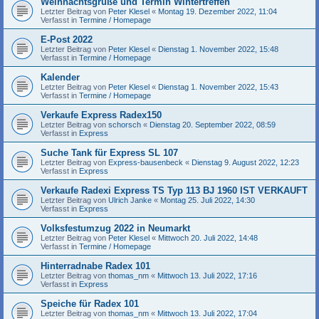
Weihnachtsgrüße und Termin Wintertreffen
Letzter Beitrag von
Peter Klesel
«
Montag 19. Dezember 2022, 11:04
Verfasst in
Termine / Homepage
E-Post 2022
Letzter Beitrag von
Peter Klesel
«
Dienstag 1. November 2022, 15:48
Verfasst in
Termine / Homepage
Kalender
Letzter Beitrag von
Peter Klesel
«
Dienstag 1. November 2022, 15:43
Verfasst in
Termine / Homepage
Verkaufe Express Radex150
Letzter Beitrag von
schorsch
«
Dienstag 20. September 2022, 08:59
Verfasst in
Express
Suche Tank für Express SL 107
Letzter Beitrag von
Express-bausenbeck
«
Dienstag 9. August 2022, 12:23
Verfasst in
Express
Verkaufe Radexi Express TS Typ 113 BJ 1960 IST VERKAUFT
Letzter Beitrag von
Ulrich Janke
«
Montag 25. Juli 2022, 14:30
Verfasst in
Express
Volksfestumzug 2022 in Neumarkt
Letzter Beitrag von
Peter Klesel
«
Mittwoch 20. Juli 2022, 14:48
Verfasst in
Termine / Homepage
Hinterradnabe Radex 101
Letzter Beitrag von
thomas_nm
«
Mittwoch 13. Juli 2022, 17:16
Verfasst in
Express
Speiche für Radex 101
Letzter Beitrag von
thomas_nm
«
Mittwoch 13. Juli 2022, 17:04