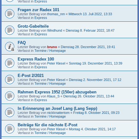
Verfasst in
Express
Fragen zur Radex 101
Letzter Beitrag von
thomas_nm
«
Mittwoch 13. Juli 2022, 13:33
Verfasst in
Express
Grotz-Gabelteile
Letzter Beitrag von
Windhund
«
Dienstag 8. Februar 2022, 18:47
Verfasst in
Express
FAQ
Letzter Beitrag von
bruno
«
Dienstag 28. Dezember 2021, 19:41
Verfasst in
Termine / Homepage
Express Radex 100
Letzter Beitrag von
Peter Klesel
«
Sonntag 19. Dezember 2021, 13:39
Verfasst in
Express
E-Post 2/2021
Letzter Beitrag von
Peter Klesel
«
Dienstag 2. November 2021, 17:12
Verfasst in
Termine / Homepage
Rahmen Express 1952 (150er) abzugeben
Letzter Beitrag von
Klaus_S
«
Dienstag 26. Oktober 2021, 13:44
Verfasst in
Express
In Erinnerung an Josef Lang (Lang Sepp)
Letzter Beitrag von
nickknattertom
«
Freitag 8. Oktober 2021, 09:23
Verfasst in
Termine / Homepage
Beiträge für die nächste E-Post
Letzter Beitrag von
Peter Klesel
«
Montag 4. Oktober 2021, 14:17
Verfasst in
Termine / Homepage