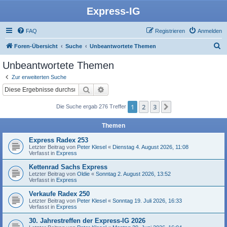
Express-IG
FAQ
Registrieren
Anmelden
S
Foren-Übersicht
Suche
Unbeantwortete Themen
u
Unbeantwortete Themen
c
Zur erweiterten Suche
h
Suche
Erweiterte Suche
e
1
2
3
Nächste
Die Suche ergab 276 Treffer
Themen
Express Radex 253
Letzter Beitrag von
Peter Klesel
«
Dienstag 4. August 2026, 11:08
Verfasst in
Express
Kettenrad Sachs Express
Letzter Beitrag von
Oldie
«
Sonntag 2. August 2026, 13:52
Verfasst in
Express
Verkaufe Radex 250
Letzter Beitrag von
Peter Klesel
«
Sonntag 19. Juli 2026, 16:33
Verfasst in
Express
30. Jahrestreffen der Express-IG 2026