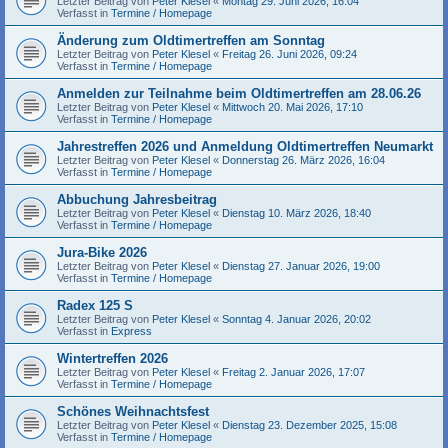
Letzter Beitrag von
Peter Klesel
«
Montag 29. Juni 2026, 16:04
Verfasst in
Termine / Homepage
Änderung zum Oldtimertreffen am Sonntag
Letzter Beitrag von
Peter Klesel
«
Freitag 26. Juni 2026, 09:24
Verfasst in
Termine / Homepage
Anmelden zur Teilnahme beim Oldtimertreffen am 28.06.26
Letzter Beitrag von
Peter Klesel
«
Mittwoch 20. Mai 2026, 17:10
Verfasst in
Termine / Homepage
Jahrestreffen 2026 und Anmeldung Oldtimertreffen Neumarkt
Letzter Beitrag von
Peter Klesel
«
Donnerstag 26. März 2026, 16:04
Verfasst in
Termine / Homepage
Abbuchung Jahresbeitrag
Letzter Beitrag von
Peter Klesel
«
Dienstag 10. März 2026, 18:40
Verfasst in
Termine / Homepage
Jura-Bike 2026
Letzter Beitrag von
Peter Klesel
«
Dienstag 27. Januar 2026, 19:00
Verfasst in
Termine / Homepage
Radex 125 S
Letzter Beitrag von
Peter Klesel
«
Sonntag 4. Januar 2026, 20:02
Verfasst in
Express
Wintertreffen 2026
Letzter Beitrag von
Peter Klesel
«
Freitag 2. Januar 2026, 17:07
Verfasst in
Termine / Homepage
Schönes Weihnachtsfest
Letzter Beitrag von
Peter Klesel
«
Dienstag 23. Dezember 2025, 15:08
Verfasst in
Termine / Homepage