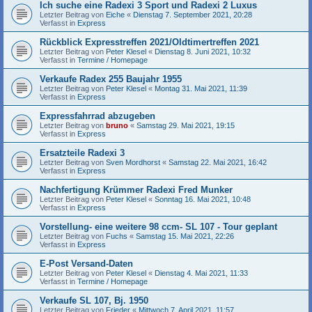
Ich suche eine Radexi 3 Sport und Radexi 2 Luxus
Letzter Beitrag von
Eiche
«
Dienstag 7. September 2021, 20:28
Verfasst in
Express
Rückblick Expresstreffen 2021/Oldtimertreffen 2021
Letzter Beitrag von
Peter Klesel
«
Dienstag 8. Juni 2021, 10:32
Verfasst in
Termine / Homepage
Verkaufe Radex 255 Baujahr 1955
Letzter Beitrag von
Peter Klesel
«
Montag 31. Mai 2021, 11:39
Verfasst in
Express
Expressfahrrad abzugeben
Letzter Beitrag von
bruno
«
Samstag 29. Mai 2021, 19:15
Verfasst in
Express
Ersatzteile Radexi 3
Letzter Beitrag von
Sven Mordhorst
«
Samstag 22. Mai 2021, 16:42
Verfasst in
Express
Nachfertigung Krümmer Radexi Fred Munker
Letzter Beitrag von
Peter Klesel
«
Sonntag 16. Mai 2021, 10:48
Verfasst in
Express
Vorstellung- eine weitere 98 ccm- SL 107 - Tour geplant
Letzter Beitrag von
Fuchs
«
Samstag 15. Mai 2021, 22:26
Verfasst in
Express
E-Post Versand-Daten
Letzter Beitrag von
Peter Klesel
«
Dienstag 4. Mai 2021, 11:33
Verfasst in
Termine / Homepage
Verkaufe SL 107, Bj. 1950
Letzter Beitrag von
Frieder
«
Mittwoch 7. April 2021, 11:57