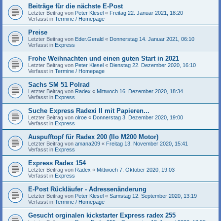
Beiträge für die nächste E-Post
Letzter Beitrag von
Peter Klesel
«
Freitag 22. Januar 2021, 18:20
Verfasst in
Termine / Homepage
Preise
Letzter Beitrag von
Eder.Gerald
«
Donnerstag 14. Januar 2021, 06:10
Verfasst in
Express
Frohe Weihnachten und einen guten Start in 2021
Letzter Beitrag von
Peter Klesel
«
Dienstag 22. Dezember 2020, 16:10
Verfasst in
Termine / Homepage
Sachs SM 51 Polrad
Letzter Beitrag von
Radex
«
Mittwoch 16. Dezember 2020, 18:34
Verfasst in
Express
Suche Express Radexi II mit Papieren...
Letzter Beitrag von
olroe
«
Donnerstag 3. Dezember 2020, 19:00
Verfasst in
Express
Auspufftopf für Radex 200 (Ilo M200 Motor)
Letzter Beitrag von
amana209
«
Freitag 13. November 2020, 15:41
Verfasst in
Express
Express Radex 154
Letzter Beitrag von
Radex
«
Mittwoch 7. Oktober 2020, 19:03
Verfasst in
Express
E-Post Rückläufer - Adressenänderung
Letzter Beitrag von
Peter Klesel
«
Samstag 12. September 2020, 13:19
Verfasst in
Termine / Homepage
Gesucht orginalen kickstarter Express radex 255