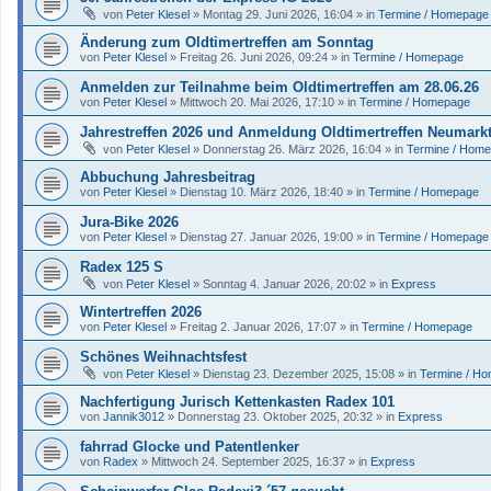
von
Peter Klesel
»
Montag 29. Juni 2026, 16:04
» in
Termine / Homepage
Änderung zum Oldtimertreffen am Sonntag
von
Peter Klesel
»
Freitag 26. Juni 2026, 09:24
» in
Termine / Homepage
Anmelden zur Teilnahme beim Oldtimertreffen am 28.06.26
von
Peter Klesel
»
Mittwoch 20. Mai 2026, 17:10
» in
Termine / Homepage
Jahrestreffen 2026 und Anmeldung Oldtimertreffen Neumark
von
Peter Klesel
»
Donnerstag 26. März 2026, 16:04
» in
Termine / Hom
Abbuchung Jahresbeitrag
von
Peter Klesel
»
Dienstag 10. März 2026, 18:40
» in
Termine / Homepage
Jura-Bike 2026
von
Peter Klesel
»
Dienstag 27. Januar 2026, 19:00
» in
Termine / Homepage
Radex 125 S
von
Peter Klesel
»
Sonntag 4. Januar 2026, 20:02
» in
Express
Wintertreffen 2026
von
Peter Klesel
»
Freitag 2. Januar 2026, 17:07
» in
Termine / Homepage
Schönes Weihnachtsfest
von
Peter Klesel
»
Dienstag 23. Dezember 2025, 15:08
» in
Termine / H
Nachfertigung Jurisch Kettenkasten Radex 101
von
Jannik3012
»
Donnerstag 23. Oktober 2025, 20:32
» in
Express
fahrrad Glocke und Patentlenker
von
Radex
»
Mittwoch 24. September 2025, 16:37
» in
Express