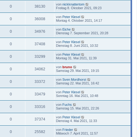
von
nickknattertom
0
38130
Freitag 8. Oktober 2021, 09:23
von
Peter Klesel
0
36008
Montag 4. Oktober 2021, 14:17
von
Eiche
0
34976
Dienstag 7. September 2021, 20:28
von
Peter Klesel
0
37408
Dienstag 8. Juni 2021, 10:32
von
Peter Klesel
0
33299
Montag 31. Mai 2021, 11:39
von
bruno
0
34062
Samstag 29. Mai 2021, 19:15
von
Sven Mordhorst
0
33372
Samstag 22. Mai 2021, 16:42
von
Peter Klesel
0
33479
Sonntag 16. Mai 2021, 10:48
von
Fuchs
0
33316
Samstag 15. Mai 2021, 22:26
von
Peter Klesel
0
37374
Dienstag 4. Mai 2021, 11:33
von
Frieder
0
25582
Mittwoch 7. April 2021, 11:57