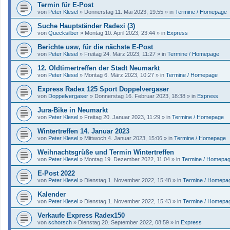
Termin für E-Post
von
Peter Klesel
»
Donnerstag 11. Mai 2023, 19:55
» in
Termine / Homepage
Suche Hauptständer Radexi (3)
von
Quecksilber
»
Montag 10. April 2023, 23:44
» in
Express
Berichte usw, für die nächste E-Post
von
Peter Klesel
»
Freitag 24. März 2023, 11:27
» in
Termine / Homepage
12. Oldtimertreffen der Stadt Neumarkt
von
Peter Klesel
»
Montag 6. März 2023, 10:27
» in
Termine / Homepage
Express Radex 125 Sport Doppelvergaser
von
Doppelvergaser
»
Donnerstag 16. Februar 2023, 18:38
» in
Express
Jura-Bike in Neumarkt
von
Peter Klesel
»
Freitag 20. Januar 2023, 11:29
» in
Termine / Homepage
Wintertreffen 14. Januar 2023
von
Peter Klesel
»
Mittwoch 4. Januar 2023, 15:06
» in
Termine / Homepage
Weihnachtsgrüße und Termin Wintertreffen
von
Peter Klesel
»
Montag 19. Dezember 2022, 11:04
» in
Termine / Homepa
E-Post 2022
von
Peter Klesel
»
Dienstag 1. November 2022, 15:48
» in
Termine / Homepa
Kalender
von
Peter Klesel
»
Dienstag 1. November 2022, 15:43
» in
Termine / Homepa
Verkaufe Express Radex150
von
schorsch
»
Dienstag 20. September 2022, 08:59
» in
Express