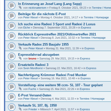
In Erinnerung an Josef Lang (Lang Sepp)
von
nickknattertom
»
Freitag 8. Oktober 2021, 09:23
» in
Termine / Hom
Beiträge für die nächste E-Post
von
Peter Klesel
»
Montag 4. Oktober 2021, 14:17
» in
Termine / Homepage
Ich suche eine Radexi 3 Sport und Radexi 2 Luxus
von
Eiche
»
Dienstag 7. September 2021, 20:28
» in
Express
Rückblick Expresstreffen 2021/Oldtimertreffen 2021
von
Peter Klesel
»
Dienstag 8. Juni 2021, 10:32
» in
Termine / Homepage
Verkaufe Radex 255 Baujahr 1955
von
Peter Klesel
»
Montag 31. Mai 2021, 11:39
» in
Express
Expressfahrrad abzugeben
von
bruno
»
Samstag 29. Mai 2021, 19:15
» in
Express
Ersatzteile Radexi 3
von
Sven Mordhorst
»
Samstag 22. Mai 2021, 16:42
» in
Express
Nachfertigung Krümmer Radexi Fred Munker
von
Peter Klesel
»
Sonntag 16. Mai 2021, 10:48
» in
Express
Vorstellung- eine weitere 98 ccm- SL 107 - Tour geplant
von
Fuchs
»
Samstag 15. Mai 2021, 22:26
» in
Express
E-Post Versand-Daten
von
Peter Klesel
»
Dienstag 4. Mai 2021, 11:33
» in
Termine / Homepage
Verkaufe SL 107, Bj. 1950
von
Frieder
»
Mittwoch 7. April 2021, 11:57
» in
Express