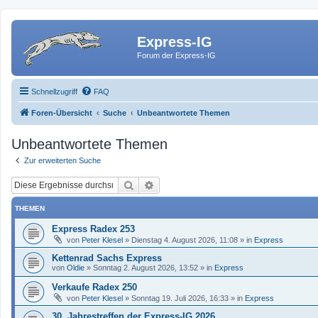
Express-IG
Forum der Express-IG
Schnellzugriff
FAQ
Foren-Übersicht
Suche
Unbeantwortete Themen
Unbeantwortete Themen
Zur erweiterten Suche
Suche
Erweiterte Suche
THEMEN
Express Radex 253
von
Peter Klesel
»
Dienstag 4. August 2026, 11:08
» in
Express
Kettenrad Sachs Express
von
Oldie
»
Sonntag 2. August 2026, 13:52
» in
Express
Verkaufe Radex 250
von
Peter Klesel
»
Sonntag 19. Juli 2026, 16:33
» in
Express
30. Jahrestreffen der Express-IG 2026