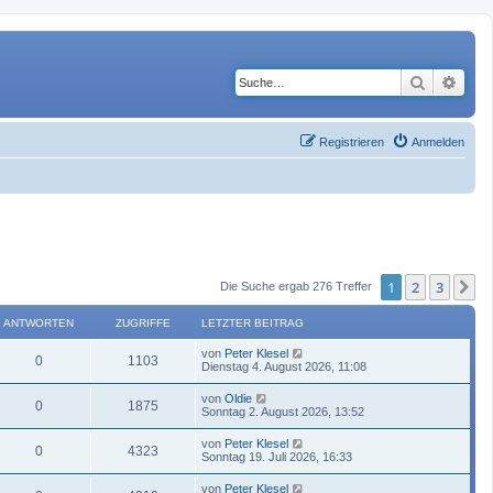
Suche
Erwe
Registrieren
Anmelden
1
2
3
N
Die Suche ergab 276 Treffer
ANTWORTEN
ZUGRIFFE
LETZTER BEITRAG
von
Peter Klesel
0
1103
Dienstag 4. August 2026, 11:08
von
Oldie
0
1875
Sonntag 2. August 2026, 13:52
von
Peter Klesel
0
4323
Sonntag 19. Juli 2026, 16:33
von
Peter Klesel