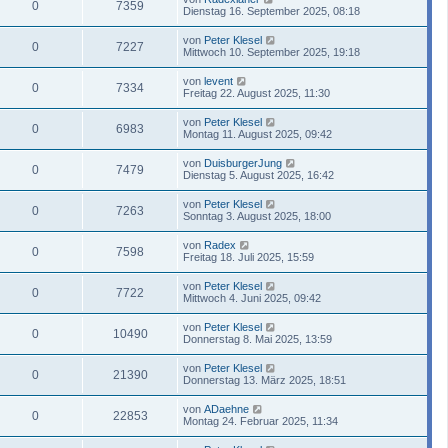
0
7359
Dienstag 16. September 2025, 08:18
von
Peter Klesel
0
7227
Mittwoch 10. September 2025, 19:18
von
levent
0
7334
Freitag 22. August 2025, 11:30
von
Peter Klesel
0
6983
Montag 11. August 2025, 09:42
von
DuisburgerJung
0
7479
Dienstag 5. August 2025, 16:42
von
Peter Klesel
0
7263
Sonntag 3. August 2025, 18:00
von
Radex
0
7598
Freitag 18. Juli 2025, 15:59
von
Peter Klesel
0
7722
Mittwoch 4. Juni 2025, 09:42
von
Peter Klesel
0
10490
Donnerstag 8. Mai 2025, 13:59
von
Peter Klesel
0
21390
Donnerstag 13. März 2025, 18:51
von
ADaehne
0
22853
Montag 24. Februar 2025, 11:34