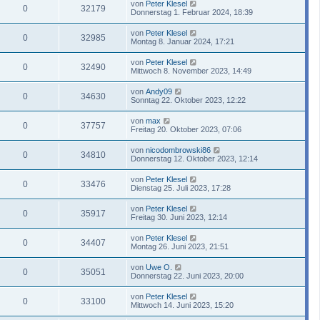
von
Peter Klesel
0
32179
Donnerstag 1. Februar 2024, 18:39
von
Peter Klesel
0
32985
Montag 8. Januar 2024, 17:21
von
Peter Klesel
0
32490
Mittwoch 8. November 2023, 14:49
von
Andy09
0
34630
Sonntag 22. Oktober 2023, 12:22
von
max
0
37757
Freitag 20. Oktober 2023, 07:06
von
nicodombrowski86
0
34810
Donnerstag 12. Oktober 2023, 12:14
von
Peter Klesel
0
33476
Dienstag 25. Juli 2023, 17:28
von
Peter Klesel
0
35917
Freitag 30. Juni 2023, 12:14
von
Peter Klesel
0
34407
Montag 26. Juni 2023, 21:51
von
Uwe O.
0
35051
Donnerstag 22. Juni 2023, 20:00
von
Peter Klesel
0
33100
Mittwoch 14. Juni 2023, 15:20