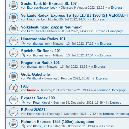
Suche Tank für Express SL 107
von
Express-bausenbeck
»
Dienstag 9. August 2022, 12:23
» in
Express
Verkaufe Radexi Express TS Typ 113 BJ 1960 IST VERKAUFT
von
Ulrich Janke
»
Montag 25. Juli 2022, 14:30
» in
Express
Volksfestumzug 2022 in Neumarkt
von
Peter Klesel
»
Mittwoch 20. Juli 2022, 14:48
» in
Termine / Homepage
Hinterradnabe Radex 101
von
thomas_nm
»
Mittwoch 13. Juli 2022, 17:16
» in
Express
Speiche für Radex 101
von
thomas_nm
»
Mittwoch 13. Juli 2022, 17:04
» in
Express
Fragen zur Radex 101
von
thomas_nm
»
Mittwoch 13. Juli 2022, 13:33
» in
Express
Grotz-Gabelteile
von
Windhund
»
Dienstag 8. Februar 2022, 18:47
» in
Express
FAQ
von
bruno
»
Dienstag 28. Dezember 2021, 19:41
» in
Termine / Homepage
Express Radex 100
von
Peter Klesel
»
Sonntag 19. Dezember 2021, 13:39
» in
Express
E-Post 2/2021
von
Peter Klesel
»
Dienstag 2. November 2021, 17:12
» in
Termine / Homepa
Rahmen Express 1952 (150er) abzugeben
von
Klaus_S
»
Dienstag 26. Oktober 2021, 13:44
» in
Express