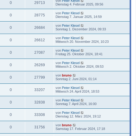
von
Peter Klesel
0
29713
Dienstag 4. Februar 2025, 09:56
von
Peter Klesel
0
28775
Dienstag 7. Januar 2025, 14:59
von
Peter Klesel
0
26684
Sonntag 1. Dezember 2024, 09:33
von
Peter Klesel
0
26612
Mittwoch 20. November 2024, 10:23
von
Peter Klesel
0
27087
Freitag 25. Oktober 2024, 18:41
von
Peter Klesel
0
26269
Mittwoch 2. Oktober 2024, 09:53
von
bruno
0
27799
Sonntag 2. Juni 2024, 01:14
von
Peter Klesel
0
33207
Mittwoch 24. April 2024, 18:53
von
Peter Klesel
0
32838
Sonntag 7. April 2024, 16:00
von
Peter Klesel
0
33308
Dienstag 12. März 2024, 19:12
von
bruno
0
31756
Samstag 17. Februar 2024, 17:18