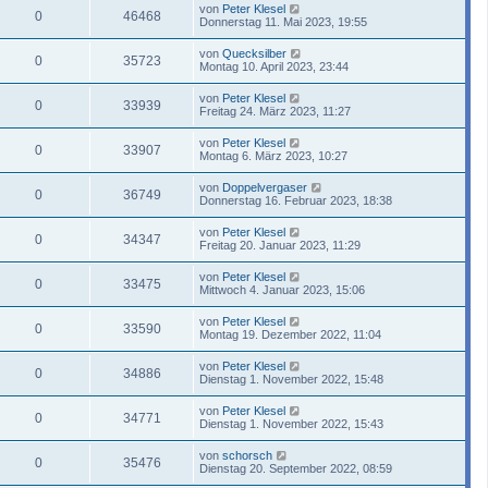
von
Peter Klesel
0
46468
Donnerstag 11. Mai 2023, 19:55
von
Quecksilber
0
35723
Montag 10. April 2023, 23:44
von
Peter Klesel
0
33939
Freitag 24. März 2023, 11:27
von
Peter Klesel
0
33907
Montag 6. März 2023, 10:27
von
Doppelvergaser
0
36749
Donnerstag 16. Februar 2023, 18:38
von
Peter Klesel
0
34347
Freitag 20. Januar 2023, 11:29
von
Peter Klesel
0
33475
Mittwoch 4. Januar 2023, 15:06
von
Peter Klesel
0
33590
Montag 19. Dezember 2022, 11:04
von
Peter Klesel
0
34886
Dienstag 1. November 2022, 15:48
von
Peter Klesel
0
34771
Dienstag 1. November 2022, 15:43
von
schorsch
0
35476
Dienstag 20. September 2022, 08:59