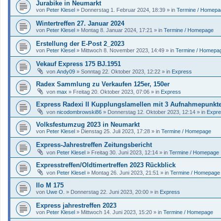
Jurabike in Neumarkt
von
Peter Klesel
»
Donnerstag 1. Februar 2024, 18:39
» in
Termine / Homepa
Wintertreffen 27. Januar 2024
von
Peter Klesel
»
Montag 8. Januar 2024, 17:21
» in
Termine / Homepage
Erstellung der E-Post 2_2023
von
Peter Klesel
»
Mittwoch 8. November 2023, 14:49
» in
Termine / Homepa
Vekauf Express 175 BJ.1951
von
Andy09
»
Sonntag 22. Oktober 2023, 12:22
» in
Express
Radex Sammlung zu Verkaufen 125er, 150er
von
max
»
Freitag 20. Oktober 2023, 07:06
» in
Express
Express Radexi II Kupplungslamellen mit 3 Aufnahmepunkt
von
nicodombrowski86
»
Donnerstag 12. Oktober 2023, 12:14
» in
Expr
Volksfestumzug 2023 in Neumarkt
von
Peter Klesel
»
Dienstag 25. Juli 2023, 17:28
» in
Termine / Homepage
Express-Jahrestreffen Zeitungsbericht
von
Peter Klesel
»
Freitag 30. Juni 2023, 12:14
» in
Termine / Homepage
Expresstreffen/Oldtimertreffen 2023 Rückblick
von
Peter Klesel
»
Montag 26. Juni 2023, 21:51
» in
Termine / Homepage
Ilo M 175
von
Uwe O.
»
Donnerstag 22. Juni 2023, 20:00
» in
Express
Express jahrestreffen 2023
von
Peter Klesel
»
Mittwoch 14. Juni 2023, 15:20
» in
Termine / Homepage