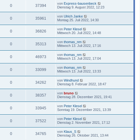
von
Express-bausenbeck
0
37394
Dienstag 9. August 2022, 12:23
von
Ulrich Janke
0
35961
Montag 25. Juli 2022, 14:30
von
Peter Klesel
0
36826
Mittwoch 20. Juli 2022, 14:48
von
thomas_nm
0
35313
Mittwoch 13. Juli 2022, 17:16
von
thomas_nm
0
46973
Mittwoch 13. Juli 2022, 17:04
von
thomas_nm
0
33099
Mittwoch 13. Juli 2022, 13:33
von
Windhund
0
34262
Dienstag 8. Februar 2022, 18:47
von
bruno
0
38357
Dienstag 28. Dezember 2021, 19:41
von
Peter Klesel
0
33945
Sonntag 19. Dezember 2021, 13:39
von
Peter Klesel
0
37522
Dienstag 2. November 2021, 17:12
von
Klaus_S
0
34765
Dienstag 26. Oktober 2021, 13:44