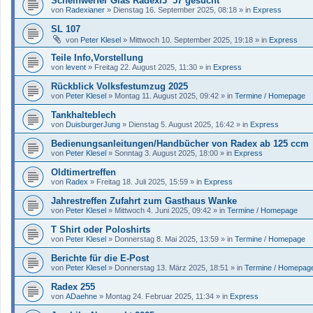
Scheinwerfer Glas Radexi3 ´57 gesucht
von
Radexianer
»
Dienstag 16. September 2025, 08:18
» in
Express
SL 107
von
Peter Klesel
»
Mittwoch 10. September 2025, 19:18
» in
Express
Teile Info,Vorstellung
von
levent
»
Freitag 22. August 2025, 11:30
» in
Express
Rückblick Volksfestumzug 2025
von
Peter Klesel
»
Montag 11. August 2025, 09:42
» in
Termine / Homepage
Tankhalteblech
von
DuisburgerJung
»
Dienstag 5. August 2025, 16:42
» in
Express
Bedienungsanleitungen/Handbücher von Radex ab 125 ccm
von
Peter Klesel
»
Sonntag 3. August 2025, 18:00
» in
Express
Oldtimertreffen
von
Radex
»
Freitag 18. Juli 2025, 15:59
» in
Express
Jahrestreffen Zufahrt zum Gasthaus Wanke
von
Peter Klesel
»
Mittwoch 4. Juni 2025, 09:42
» in
Termine / Homepage
T Shirt oder Poloshirts
von
Peter Klesel
»
Donnerstag 8. Mai 2025, 13:59
» in
Termine / Homepage
Berichte für die E-Post
von
Peter Klesel
»
Donnerstag 13. März 2025, 18:51
» in
Termine / Homepag
Radex 255
von
ADaehne
»
Montag 24. Februar 2025, 11:34
» in
Express