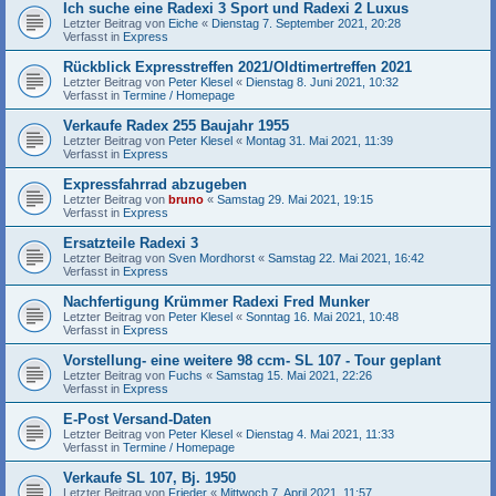
Ich suche eine Radexi 3 Sport und Radexi 2 Luxus
Letzter Beitrag von
Eiche
«
Dienstag 7. September 2021, 20:28
Verfasst in
Express
Rückblick Expresstreffen 2021/Oldtimertreffen 2021
Letzter Beitrag von
Peter Klesel
«
Dienstag 8. Juni 2021, 10:32
Verfasst in
Termine / Homepage
Verkaufe Radex 255 Baujahr 1955
Letzter Beitrag von
Peter Klesel
«
Montag 31. Mai 2021, 11:39
Verfasst in
Express
Expressfahrrad abzugeben
Letzter Beitrag von
bruno
«
Samstag 29. Mai 2021, 19:15
Verfasst in
Express
Ersatzteile Radexi 3
Letzter Beitrag von
Sven Mordhorst
«
Samstag 22. Mai 2021, 16:42
Verfasst in
Express
Nachfertigung Krümmer Radexi Fred Munker
Letzter Beitrag von
Peter Klesel
«
Sonntag 16. Mai 2021, 10:48
Verfasst in
Express
Vorstellung- eine weitere 98 ccm- SL 107 - Tour geplant
Letzter Beitrag von
Fuchs
«
Samstag 15. Mai 2021, 22:26
Verfasst in
Express
E-Post Versand-Daten
Letzter Beitrag von
Peter Klesel
«
Dienstag 4. Mai 2021, 11:33
Verfasst in
Termine / Homepage
Verkaufe SL 107, Bj. 1950
Letzter Beitrag von
Frieder
«
Mittwoch 7. April 2021, 11:57