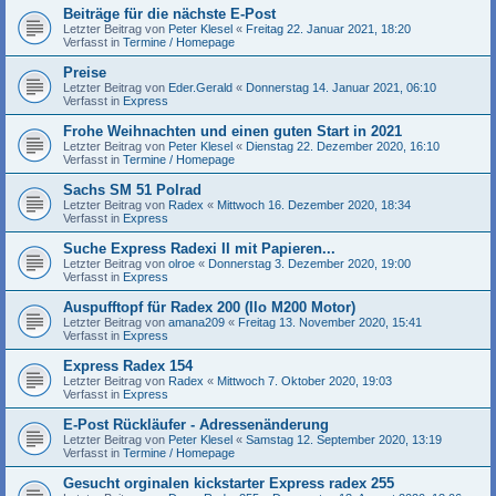
Beiträge für die nächste E-Post
Letzter Beitrag von
Peter Klesel
«
Freitag 22. Januar 2021, 18:20
Verfasst in
Termine / Homepage
Preise
Letzter Beitrag von
Eder.Gerald
«
Donnerstag 14. Januar 2021, 06:10
Verfasst in
Express
Frohe Weihnachten und einen guten Start in 2021
Letzter Beitrag von
Peter Klesel
«
Dienstag 22. Dezember 2020, 16:10
Verfasst in
Termine / Homepage
Sachs SM 51 Polrad
Letzter Beitrag von
Radex
«
Mittwoch 16. Dezember 2020, 18:34
Verfasst in
Express
Suche Express Radexi II mit Papieren...
Letzter Beitrag von
olroe
«
Donnerstag 3. Dezember 2020, 19:00
Verfasst in
Express
Auspufftopf für Radex 200 (Ilo M200 Motor)
Letzter Beitrag von
amana209
«
Freitag 13. November 2020, 15:41
Verfasst in
Express
Express Radex 154
Letzter Beitrag von
Radex
«
Mittwoch 7. Oktober 2020, 19:03
Verfasst in
Express
E-Post Rückläufer - Adressenänderung
Letzter Beitrag von
Peter Klesel
«
Samstag 12. September 2020, 13:19
Verfasst in
Termine / Homepage
Gesucht orginalen kickstarter Express radex 255