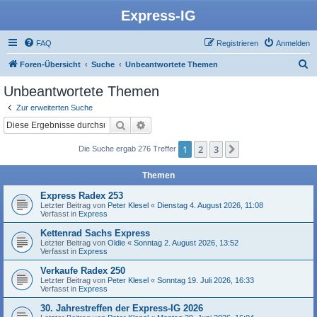
Express-IG
FAQ
Registrieren
Anmelden
S
Foren-Übersicht
Suche
Unbeantwortete Themen
u
Unbeantwortete Themen
c
Zur erweiterten Suche
h
Suche
Erweiterte Suche
e
1
2
3
Nächste
Die Suche ergab 276 Treffer
Themen
Express Radex 253
Letzter Beitrag von
Peter Klesel
«
Dienstag 4. August 2026, 11:08
Verfasst in
Express
Kettenrad Sachs Express
Letzter Beitrag von
Oldie
«
Sonntag 2. August 2026, 13:52
Verfasst in
Express
Verkaufe Radex 250
Letzter Beitrag von
Peter Klesel
«
Sonntag 19. Juli 2026, 16:33
Verfasst in
Express
30. Jahrestreffen der Express-IG 2026