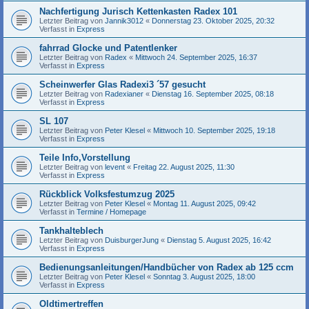
Nachfertigung Jurisch Kettenkasten Radex 101
Letzter Beitrag von
Jannik3012
«
Donnerstag 23. Oktober 2025, 20:32
Verfasst in
Express
fahrrad Glocke und Patentlenker
Letzter Beitrag von
Radex
«
Mittwoch 24. September 2025, 16:37
Verfasst in
Express
Scheinwerfer Glas Radexi3 ´57 gesucht
Letzter Beitrag von
Radexianer
«
Dienstag 16. September 2025, 08:18
Verfasst in
Express
SL 107
Letzter Beitrag von
Peter Klesel
«
Mittwoch 10. September 2025, 19:18
Verfasst in
Express
Teile Info,Vorstellung
Letzter Beitrag von
levent
«
Freitag 22. August 2025, 11:30
Verfasst in
Express
Rückblick Volksfestumzug 2025
Letzter Beitrag von
Peter Klesel
«
Montag 11. August 2025, 09:42
Verfasst in
Termine / Homepage
Tankhalteblech
Letzter Beitrag von
DuisburgerJung
«
Dienstag 5. August 2025, 16:42
Verfasst in
Express
Bedienungsanleitungen/Handbücher von Radex ab 125 ccm
Letzter Beitrag von
Peter Klesel
«
Sonntag 3. August 2025, 18:00
Verfasst in
Express
Oldtimertreffen