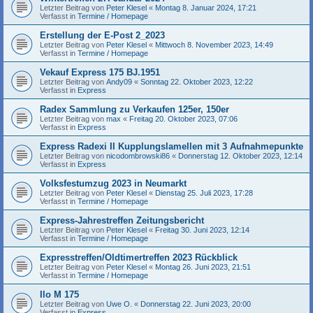
Letzter Beitrag von
Peter Klesel
«
Montag 8. Januar 2024, 17:21
Verfasst in
Termine / Homepage
Erstellung der E-Post 2_2023
Letzter Beitrag von
Peter Klesel
«
Mittwoch 8. November 2023, 14:49
Verfasst in
Termine / Homepage
Vekauf Express 175 BJ.1951
Letzter Beitrag von
Andy09
«
Sonntag 22. Oktober 2023, 12:22
Verfasst in
Express
Radex Sammlung zu Verkaufen 125er, 150er
Letzter Beitrag von
max
«
Freitag 20. Oktober 2023, 07:06
Verfasst in
Express
Express Radexi II Kupplungslamellen mit 3 Aufnahmepunkte
Letzter Beitrag von
nicodombrowski86
«
Donnerstag 12. Oktober 2023, 12:14
Verfasst in
Express
Volksfestumzug 2023 in Neumarkt
Letzter Beitrag von
Peter Klesel
«
Dienstag 25. Juli 2023, 17:28
Verfasst in
Termine / Homepage
Express-Jahrestreffen Zeitungsbericht
Letzter Beitrag von
Peter Klesel
«
Freitag 30. Juni 2023, 12:14
Verfasst in
Termine / Homepage
Expresstreffen/Oldtimertreffen 2023 Rückblick
Letzter Beitrag von
Peter Klesel
«
Montag 26. Juni 2023, 21:51
Verfasst in
Termine / Homepage
Ilo M 175
Letzter Beitrag von
Uwe O.
«
Donnerstag 22. Juni 2023, 20:00
Verfasst in
Express