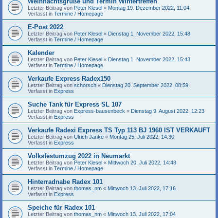
Weihnachtsgrüße und Termin Wintertreffen
Letzter Beitrag von
Peter Klesel
«
Montag 19. Dezember 2022, 11:04
Verfasst in
Termine / Homepage
E-Post 2022
Letzter Beitrag von
Peter Klesel
«
Dienstag 1. November 2022, 15:48
Verfasst in
Termine / Homepage
Kalender
Letzter Beitrag von
Peter Klesel
«
Dienstag 1. November 2022, 15:43
Verfasst in
Termine / Homepage
Verkaufe Express Radex150
Letzter Beitrag von
schorsch
«
Dienstag 20. September 2022, 08:59
Verfasst in
Express
Suche Tank für Express SL 107
Letzter Beitrag von
Express-bausenbeck
«
Dienstag 9. August 2022, 12:23
Verfasst in
Express
Verkaufe Radexi Express TS Typ 113 BJ 1960 IST VERKAUFT
Letzter Beitrag von
Ulrich Janke
«
Montag 25. Juli 2022, 14:30
Verfasst in
Express
Volksfestumzug 2022 in Neumarkt
Letzter Beitrag von
Peter Klesel
«
Mittwoch 20. Juli 2022, 14:48
Verfasst in
Termine / Homepage
Hinterradnabe Radex 101
Letzter Beitrag von
thomas_nm
«
Mittwoch 13. Juli 2022, 17:16
Verfasst in
Express
Speiche für Radex 101
Letzter Beitrag von
thomas_nm
«
Mittwoch 13. Juli 2022, 17:04