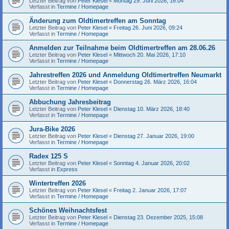
Letzter Beitrag von
Peter Klesel
«
Montag 29. Juni 2026, 16:04
Verfasst in
Termine / Homepage
Änderung zum Oldtimertreffen am Sonntag
Letzter Beitrag von
Peter Klesel
«
Freitag 26. Juni 2026, 09:24
Verfasst in
Termine / Homepage
Anmelden zur Teilnahme beim Oldtimertreffen am 28.06.26
Letzter Beitrag von
Peter Klesel
«
Mittwoch 20. Mai 2026, 17:10
Verfasst in
Termine / Homepage
Jahrestreffen 2026 und Anmeldung Oldtimertreffen Neumarkt
Letzter Beitrag von
Peter Klesel
«
Donnerstag 26. März 2026, 16:04
Verfasst in
Termine / Homepage
Abbuchung Jahresbeitrag
Letzter Beitrag von
Peter Klesel
«
Dienstag 10. März 2026, 18:40
Verfasst in
Termine / Homepage
Jura-Bike 2026
Letzter Beitrag von
Peter Klesel
«
Dienstag 27. Januar 2026, 19:00
Verfasst in
Termine / Homepage
Radex 125 S
Letzter Beitrag von
Peter Klesel
«
Sonntag 4. Januar 2026, 20:02
Verfasst in
Express
Wintertreffen 2026
Letzter Beitrag von
Peter Klesel
«
Freitag 2. Januar 2026, 17:07
Verfasst in
Termine / Homepage
Schönes Weihnachtsfest
Letzter Beitrag von
Peter Klesel
«
Dienstag 23. Dezember 2025, 15:08
Verfasst in
Termine / Homepage