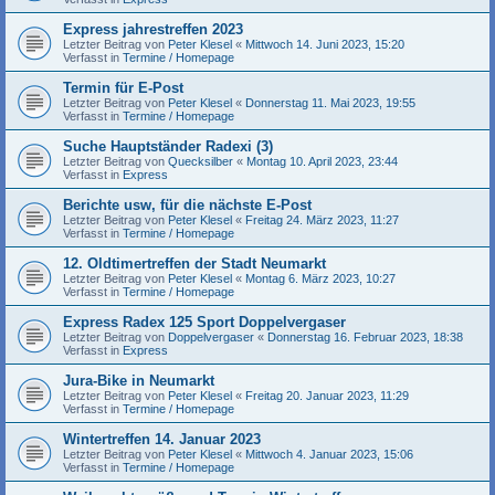
Express jahrestreffen 2023
Letzter Beitrag von
Peter Klesel
«
Mittwoch 14. Juni 2023, 15:20
Verfasst in
Termine / Homepage
Termin für E-Post
Letzter Beitrag von
Peter Klesel
«
Donnerstag 11. Mai 2023, 19:55
Verfasst in
Termine / Homepage
Suche Hauptständer Radexi (3)
Letzter Beitrag von
Quecksilber
«
Montag 10. April 2023, 23:44
Verfasst in
Express
Berichte usw, für die nächste E-Post
Letzter Beitrag von
Peter Klesel
«
Freitag 24. März 2023, 11:27
Verfasst in
Termine / Homepage
12. Oldtimertreffen der Stadt Neumarkt
Letzter Beitrag von
Peter Klesel
«
Montag 6. März 2023, 10:27
Verfasst in
Termine / Homepage
Express Radex 125 Sport Doppelvergaser
Letzter Beitrag von
Doppelvergaser
«
Donnerstag 16. Februar 2023, 18:38
Verfasst in
Express
Jura-Bike in Neumarkt
Letzter Beitrag von
Peter Klesel
«
Freitag 20. Januar 2023, 11:29
Verfasst in
Termine / Homepage
Wintertreffen 14. Januar 2023
Letzter Beitrag von
Peter Klesel
«
Mittwoch 4. Januar 2023, 15:06
Verfasst in
Termine / Homepage