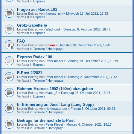
Verfasst in
Express
Fragen zur Radex 101
Letzter Beitrag von
thomas_nm
«
Mittwoch 13. Juli 2022, 13:33
Verfasst in
Express
Grotz-Gabelteile
Letzter Beitrag von
Windhund
«
Dienstag 8. Februar 2022, 18:47
Verfasst in
Express
FAQ
Letzter Beitrag von
bruno
«
Dienstag 28. Dezember 2021, 19:41
Verfasst in
Termine / Homepage
Express Radex 100
Letzter Beitrag von
Peter Klesel
«
Sonntag 19. Dezember 2021, 13:39
Verfasst in
Express
E-Post 2/2021
Letzter Beitrag von
Peter Klesel
«
Dienstag 2. November 2021, 17:12
Verfasst in
Termine / Homepage
Rahmen Express 1952 (150er) abzugeben
Letzter Beitrag von
Klaus_S
«
Dienstag 26. Oktober 2021, 13:44
Verfasst in
Express
In Erinnerung an Josef Lang (Lang Sepp)
Letzter Beitrag von
nickknattertom
«
Freitag 8. Oktober 2021, 09:23
Verfasst in
Termine / Homepage
Beiträge für die nächste E-Post
Letzter Beitrag von
Peter Klesel
«
Montag 4. Oktober 2021, 14:17
Verfasst in
Termine / Homepage