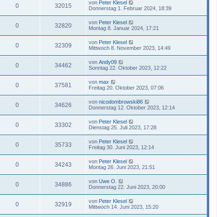
von
Peter Klesel
0
32015
Donnerstag 1. Februar 2024, 18:39
von
Peter Klesel
0
32820
Montag 8. Januar 2024, 17:21
von
Peter Klesel
0
32309
Mittwoch 8. November 2023, 14:49
von
Andy09
0
34462
Sonntag 22. Oktober 2023, 12:22
von
max
0
37581
Freitag 20. Oktober 2023, 07:06
von
nicodombrowski86
0
34626
Donnerstag 12. Oktober 2023, 12:14
von
Peter Klesel
0
33302
Dienstag 25. Juli 2023, 17:28
von
Peter Klesel
0
35733
Freitag 30. Juni 2023, 12:14
von
Peter Klesel
0
34243
Montag 26. Juni 2023, 21:51
von
Uwe O.
0
34886
Donnerstag 22. Juni 2023, 20:00
von
Peter Klesel
0
32919
Mittwoch 14. Juni 2023, 15:20