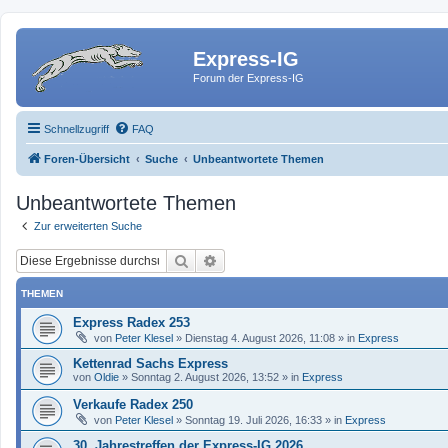
Express-IG
Forum der Express-IG
Schnellzugriff
FAQ
Foren-Übersicht
Suche
Unbeantwortete Themen
Unbeantwortete Themen
Zur erweiterten Suche
Suche
Erweiterte Suche
THEMEN
Express Radex 253
von
Peter Klesel
»
Dienstag 4. August 2026, 11:08
» in
Express
Kettenrad Sachs Express
von
Oldie
»
Sonntag 2. August 2026, 13:52
» in
Express
Verkaufe Radex 250
von
Peter Klesel
»
Sonntag 19. Juli 2026, 16:33
» in
Express
30. Jahrestreffen der Express-IG 2026