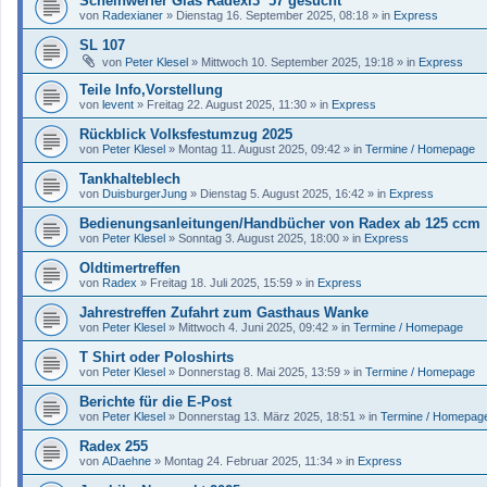
Scheinwerfer Glas Radexi3 ´57 gesucht
von
Radexianer
»
Dienstag 16. September 2025, 08:18
» in
Express
SL 107
von
Peter Klesel
»
Mittwoch 10. September 2025, 19:18
» in
Express
Teile Info,Vorstellung
von
levent
»
Freitag 22. August 2025, 11:30
» in
Express
Rückblick Volksfestumzug 2025
von
Peter Klesel
»
Montag 11. August 2025, 09:42
» in
Termine / Homepage
Tankhalteblech
von
DuisburgerJung
»
Dienstag 5. August 2025, 16:42
» in
Express
Bedienungsanleitungen/Handbücher von Radex ab 125 ccm
von
Peter Klesel
»
Sonntag 3. August 2025, 18:00
» in
Express
Oldtimertreffen
von
Radex
»
Freitag 18. Juli 2025, 15:59
» in
Express
Jahrestreffen Zufahrt zum Gasthaus Wanke
von
Peter Klesel
»
Mittwoch 4. Juni 2025, 09:42
» in
Termine / Homepage
T Shirt oder Poloshirts
von
Peter Klesel
»
Donnerstag 8. Mai 2025, 13:59
» in
Termine / Homepage
Berichte für die E-Post
von
Peter Klesel
»
Donnerstag 13. März 2025, 18:51
» in
Termine / Homepag
Radex 255
von
ADaehne
»
Montag 24. Februar 2025, 11:34
» in
Express