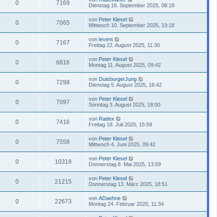
0
7169
Dienstag 16. September 2025, 08:18
von
Peter Klesel
0
7065
Mittwoch 10. September 2025, 19:18
von
levent
0
7167
Freitag 22. August 2025, 11:30
von
Peter Klesel
0
6816
Montag 11. August 2025, 09:42
von
DuisburgerJung
0
7298
Dienstag 5. August 2025, 16:42
von
Peter Klesel
0
7097
Sonntag 3. August 2025, 18:00
von
Radex
0
7416
Freitag 18. Juli 2025, 15:59
von
Peter Klesel
0
7558
Mittwoch 4. Juni 2025, 09:42
von
Peter Klesel
0
10318
Donnerstag 8. Mai 2025, 13:59
von
Peter Klesel
0
21215
Donnerstag 13. März 2025, 18:51
von
ADaehne
0
22673
Montag 24. Februar 2025, 11:34