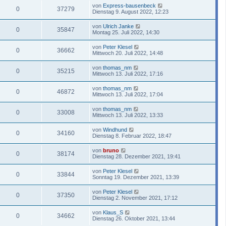
von
Express-bausenbeck
0
37279
Dienstag 9. August 2022, 12:23
von
Ulrich Janke
0
35847
Montag 25. Juli 2022, 14:30
von
Peter Klesel
0
36662
Mittwoch 20. Juli 2022, 14:48
von
thomas_nm
0
35215
Mittwoch 13. Juli 2022, 17:16
von
thomas_nm
0
46872
Mittwoch 13. Juli 2022, 17:04
von
thomas_nm
0
33008
Mittwoch 13. Juli 2022, 13:33
von
Windhund
0
34160
Dienstag 8. Februar 2022, 18:47
von
bruno
0
38174
Dienstag 28. Dezember 2021, 19:41
von
Peter Klesel
0
33844
Sonntag 19. Dezember 2021, 13:39
von
Peter Klesel
0
37350
Dienstag 2. November 2021, 17:12
von
Klaus_S
0
34662
Dienstag 26. Oktober 2021, 13:44