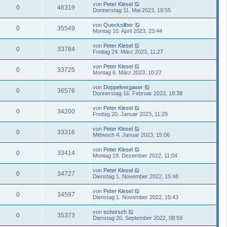
von
Peter Klesel
0
46319
Donnerstag 11. Mai 2023, 19:55
von
Quecksilber
0
35549
Montag 10. April 2023, 23:44
von
Peter Klesel
0
33784
Freitag 24. März 2023, 11:27
von
Peter Klesel
0
33725
Montag 6. März 2023, 10:27
von
Doppelvergaser
0
36576
Donnerstag 16. Februar 2023, 18:38
von
Peter Klesel
0
34200
Freitag 20. Januar 2023, 11:29
von
Peter Klesel
0
33316
Mittwoch 4. Januar 2023, 15:06
von
Peter Klesel
0
33414
Montag 19. Dezember 2022, 11:04
von
Peter Klesel
0
34727
Dienstag 1. November 2022, 15:48
von
Peter Klesel
0
34597
Dienstag 1. November 2022, 15:43
von
schorsch
0
35373
Dienstag 20. September 2022, 08:59