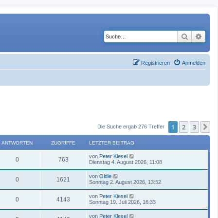
Suche
Erwe
Registrieren
Anmelden
1
2
3
N
Die Suche ergab 276 Treffer
ANTWORTEN
ZUGRIFFE
LETZTER BEITRAG
von
Peter Klesel
0
763
Dienstag 4. August 2026, 11:08
von
Oldie
0
1621
Sonntag 2. August 2026, 13:52
von
Peter Klesel
0
4143
Sonntag 19. Juli 2026, 16:33
von
Peter Klesel