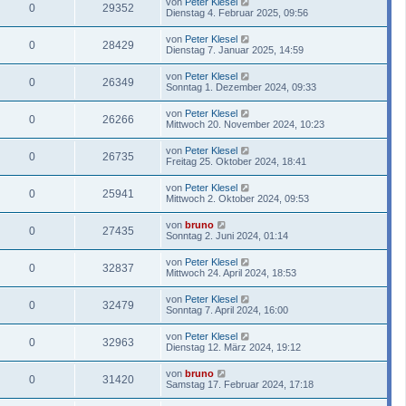
von
Peter Klesel
0
29352
Dienstag 4. Februar 2025, 09:56
von
Peter Klesel
0
28429
Dienstag 7. Januar 2025, 14:59
von
Peter Klesel
0
26349
Sonntag 1. Dezember 2024, 09:33
von
Peter Klesel
0
26266
Mittwoch 20. November 2024, 10:23
von
Peter Klesel
0
26735
Freitag 25. Oktober 2024, 18:41
von
Peter Klesel
0
25941
Mittwoch 2. Oktober 2024, 09:53
von
bruno
0
27435
Sonntag 2. Juni 2024, 01:14
von
Peter Klesel
0
32837
Mittwoch 24. April 2024, 18:53
von
Peter Klesel
0
32479
Sonntag 7. April 2024, 16:00
von
Peter Klesel
0
32963
Dienstag 12. März 2024, 19:12
von
bruno
0
31420
Samstag 17. Februar 2024, 17:18