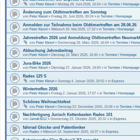
von
Peter Klesel
»
Montag 29. Juni 2026, 16:04
» in
Termine / Homepage
Änderung zum Oldtimertreffen am Sonntag
von
Peter Klesel
»
Freitag 26. Juni 2026, 09:24
» in
Termine / Homepage
Anmelden zur Teilnahme beim Oldtimertreffen am 28.06.26
von
Peter Klesel
»
Mittwoch 20. Mai 2026, 17:10
» in
Termine / Homepage
Jahrestreffen 2026 und Anmeldung Oldtimertreffen Neumark
von
Peter Klesel
»
Donnerstag 26. März 2026, 16:04
» in
Termine / Hom
Abbuchung Jahresbeitrag
von
Peter Klesel
»
Dienstag 10. März 2026, 18:40
» in
Termine / Homepage
Jura-Bike 2026
von
Peter Klesel
»
Dienstag 27. Januar 2026, 19:00
» in
Termine / Homepage
Radex 125 S
von
Peter Klesel
»
Sonntag 4. Januar 2026, 20:02
» in
Express
Wintertreffen 2026
von
Peter Klesel
»
Freitag 2. Januar 2026, 17:07
» in
Termine / Homepage
Schönes Weihnachtsfest
von
Peter Klesel
»
Dienstag 23. Dezember 2025, 15:08
» in
Termine / H
Nachfertigung Jurisch Kettenkasten Radex 101
von
Jannik3012
»
Donnerstag 23. Oktober 2025, 20:32
» in
Express
fahrrad Glocke und Patentlenker
von
Radex
»
Mittwoch 24. September 2025, 16:37
» in
Express