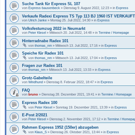
Suche Tank für Express SL 107
von
Express-bausenbeck
»
Dienstag 9. August 2022, 12:23
» in
Express
Verkaufe Radexi Express TS Typ 113 BJ 1960 IST VERKAUFT
von
Ulrich Janke
»
Montag 25. Juli 2022, 14:30
» in
Express
Volksfestumzug 2022 in Neumarkt
von
Peter Klesel
»
Mittwoch 20. Juli 2022, 14:48
» in
Termine / Homepage
Hinterradnabe Radex 101
von
thomas_nm
»
Mittwoch 13. Juli 2022, 17:16
» in
Express
Speiche für Radex 101
von
thomas_nm
»
Mittwoch 13. Juli 2022, 17:04
» in
Express
Fragen zur Radex 101
von
thomas_nm
»
Mittwoch 13. Juli 2022, 13:33
» in
Express
Grotz-Gabelteile
von
Windhund
»
Dienstag 8. Februar 2022, 18:47
» in
Express
FAQ
von
bruno
»
Dienstag 28. Dezember 2021, 19:41
» in
Termine / Homepage
Express Radex 100
von
Peter Klesel
»
Sonntag 19. Dezember 2021, 13:39
» in
Express
E-Post 2/2021
von
Peter Klesel
»
Dienstag 2. November 2021, 17:12
» in
Termine / Homepa
Rahmen Express 1952 (150er) abzugeben
von
Klaus_S
»
Dienstag 26. Oktober 2021, 13:44
» in
Express