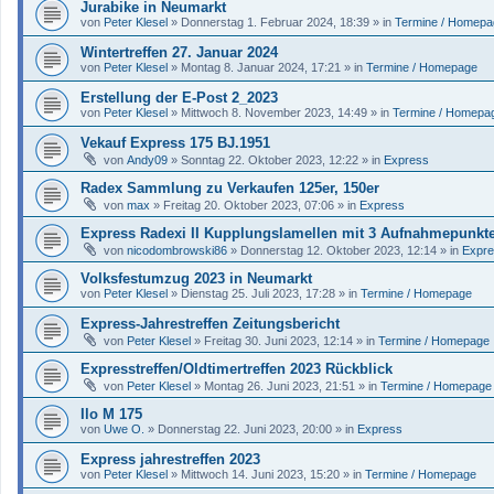
Jurabike in Neumarkt
von
Peter Klesel
»
Donnerstag 1. Februar 2024, 18:39
» in
Termine / Homepa
Wintertreffen 27. Januar 2024
von
Peter Klesel
»
Montag 8. Januar 2024, 17:21
» in
Termine / Homepage
Erstellung der E-Post 2_2023
von
Peter Klesel
»
Mittwoch 8. November 2023, 14:49
» in
Termine / Homepa
Vekauf Express 175 BJ.1951
von
Andy09
»
Sonntag 22. Oktober 2023, 12:22
» in
Express
Radex Sammlung zu Verkaufen 125er, 150er
von
max
»
Freitag 20. Oktober 2023, 07:06
» in
Express
Express Radexi II Kupplungslamellen mit 3 Aufnahmepunkt
von
nicodombrowski86
»
Donnerstag 12. Oktober 2023, 12:14
» in
Expr
Volksfestumzug 2023 in Neumarkt
von
Peter Klesel
»
Dienstag 25. Juli 2023, 17:28
» in
Termine / Homepage
Express-Jahrestreffen Zeitungsbericht
von
Peter Klesel
»
Freitag 30. Juni 2023, 12:14
» in
Termine / Homepage
Expresstreffen/Oldtimertreffen 2023 Rückblick
von
Peter Klesel
»
Montag 26. Juni 2023, 21:51
» in
Termine / Homepage
Ilo M 175
von
Uwe O.
»
Donnerstag 22. Juni 2023, 20:00
» in
Express
Express jahrestreffen 2023
von
Peter Klesel
»
Mittwoch 14. Juni 2023, 15:20
» in
Termine / Homepage