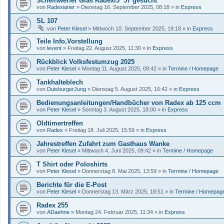
Scheinwerfer Glas Radexi3 ´57 gesucht
von
Radexianer
»
Dienstag 16. September 2025, 08:18
» in
Express
SL 107
von
Peter Klesel
»
Mittwoch 10. September 2025, 19:18
» in
Express
Teile Info,Vorstellung
von
levent
»
Freitag 22. August 2025, 11:30
» in
Express
Rückblick Volksfestumzug 2025
von
Peter Klesel
»
Montag 11. August 2025, 09:42
» in
Termine / Homepage
Tankhalteblech
von
DuisburgerJung
»
Dienstag 5. August 2025, 16:42
» in
Express
Bedienungsanleitungen/Handbücher von Radex ab 125 ccm
von
Peter Klesel
»
Sonntag 3. August 2025, 18:00
» in
Express
Oldtimertreffen
von
Radex
»
Freitag 18. Juli 2025, 15:59
» in
Express
Jahrestreffen Zufahrt zum Gasthaus Wanke
von
Peter Klesel
»
Mittwoch 4. Juni 2025, 09:42
» in
Termine / Homepage
T Shirt oder Poloshirts
von
Peter Klesel
»
Donnerstag 8. Mai 2025, 13:59
» in
Termine / Homepage
Berichte für die E-Post
von
Peter Klesel
»
Donnerstag 13. März 2025, 18:51
» in
Termine / Homepag
Radex 255
von
ADaehne
»
Montag 24. Februar 2025, 11:34
» in
Express