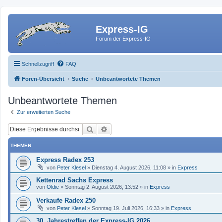
Express-IG
Forum der Express-IG
Schnellzugriff
FAQ
Foren-Übersicht
Suche
Unbeantwortete Themen
Unbeantwortete Themen
Zur erweiterten Suche
Suche
Erweiterte Suche
THEMEN
Express Radex 253
von
Peter Klesel
»
Dienstag 4. August 2026, 11:08
» in
Express
Kettenrad Sachs Express
von
Oldie
»
Sonntag 2. August 2026, 13:52
» in
Express
Verkaufe Radex 250
von
Peter Klesel
»
Sonntag 19. Juli 2026, 16:33
» in
Express
30. Jahrestreffen der Express-IG 2026