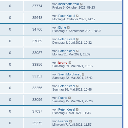
von
nickknattertom
0
37774
Freitag 8. Oktober 2021, 09:23
von
Peter Klesel
0
35648
Montag 4. Oktober 2021, 14:17
von
Eiche
0
34766
Dienstag 7. September 2021, 20:28
von
Peter Klesel
0
37069
Dienstag 8. Juni 2021, 10:32
von
Peter Klesel
0
33087
Montag 31. Mai 2021, 11:39
von
bruno
0
33856
Samstag 29. Mai 2021, 19:15
von
Sven Mordhorst
0
33151
Samstag 22. Mai 2021, 16:42
von
Peter Klesel
0
33256
Sonntag 16. Mai 2021, 10:48
von
Fuchs
0
33096
Samstag 15. Mai 2021, 22:26
von
Peter Klesel
0
37037
Dienstag 4. Mai 2021, 11:33
von
Frieder
0
25375
Mittwoch 7. April 2021, 11:57