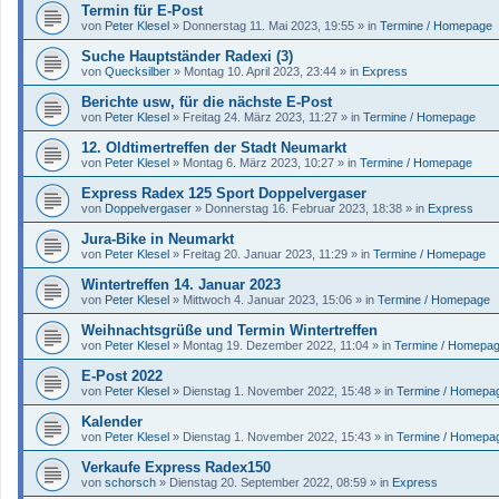
Termin für E-Post
von
Peter Klesel
»
Donnerstag 11. Mai 2023, 19:55
» in
Termine / Homepage
Suche Hauptständer Radexi (3)
von
Quecksilber
»
Montag 10. April 2023, 23:44
» in
Express
Berichte usw, für die nächste E-Post
von
Peter Klesel
»
Freitag 24. März 2023, 11:27
» in
Termine / Homepage
12. Oldtimertreffen der Stadt Neumarkt
von
Peter Klesel
»
Montag 6. März 2023, 10:27
» in
Termine / Homepage
Express Radex 125 Sport Doppelvergaser
von
Doppelvergaser
»
Donnerstag 16. Februar 2023, 18:38
» in
Express
Jura-Bike in Neumarkt
von
Peter Klesel
»
Freitag 20. Januar 2023, 11:29
» in
Termine / Homepage
Wintertreffen 14. Januar 2023
von
Peter Klesel
»
Mittwoch 4. Januar 2023, 15:06
» in
Termine / Homepage
Weihnachtsgrüße und Termin Wintertreffen
von
Peter Klesel
»
Montag 19. Dezember 2022, 11:04
» in
Termine / Homepa
E-Post 2022
von
Peter Klesel
»
Dienstag 1. November 2022, 15:48
» in
Termine / Homepa
Kalender
von
Peter Klesel
»
Dienstag 1. November 2022, 15:43
» in
Termine / Homepa
Verkaufe Express Radex150
von
schorsch
»
Dienstag 20. September 2022, 08:59
» in
Express