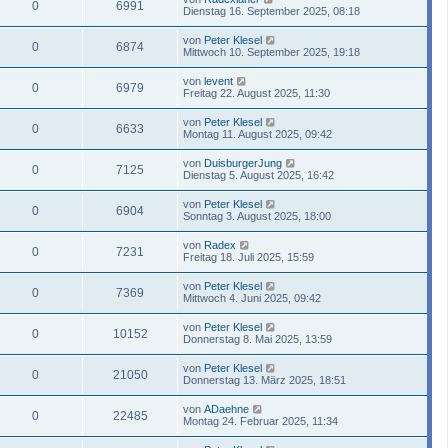
0
6991
Dienstag 16. September 2025, 08:18
von
Peter Klesel
0
6874
Mittwoch 10. September 2025, 19:18
von
levent
0
6979
Freitag 22. August 2025, 11:30
von
Peter Klesel
0
6633
Montag 11. August 2025, 09:42
von
DuisburgerJung
0
7125
Dienstag 5. August 2025, 16:42
von
Peter Klesel
0
6904
Sonntag 3. August 2025, 18:00
von
Radex
0
7231
Freitag 18. Juli 2025, 15:59
von
Peter Klesel
0
7369
Mittwoch 4. Juni 2025, 09:42
von
Peter Klesel
0
10152
Donnerstag 8. Mai 2025, 13:59
von
Peter Klesel
0
21050
Donnerstag 13. März 2025, 18:51
von
ADaehne
0
22485
Montag 24. Februar 2025, 11:34