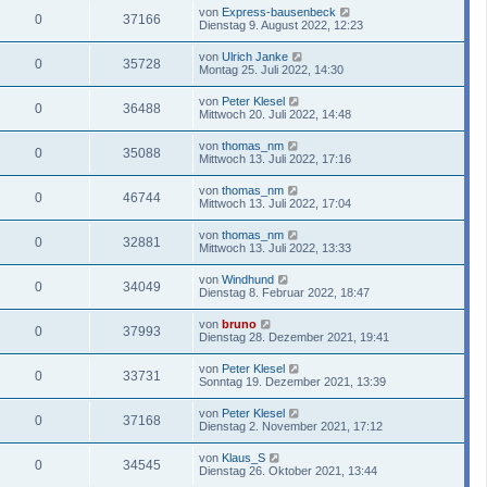
von
Express-bausenbeck
0
37166
Dienstag 9. August 2022, 12:23
von
Ulrich Janke
0
35728
Montag 25. Juli 2022, 14:30
von
Peter Klesel
0
36488
Mittwoch 20. Juli 2022, 14:48
von
thomas_nm
0
35088
Mittwoch 13. Juli 2022, 17:16
von
thomas_nm
0
46744
Mittwoch 13. Juli 2022, 17:04
von
thomas_nm
0
32881
Mittwoch 13. Juli 2022, 13:33
von
Windhund
0
34049
Dienstag 8. Februar 2022, 18:47
von
bruno
0
37993
Dienstag 28. Dezember 2021, 19:41
von
Peter Klesel
0
33731
Sonntag 19. Dezember 2021, 13:39
von
Peter Klesel
0
37168
Dienstag 2. November 2021, 17:12
von
Klaus_S
0
34545
Dienstag 26. Oktober 2021, 13:44