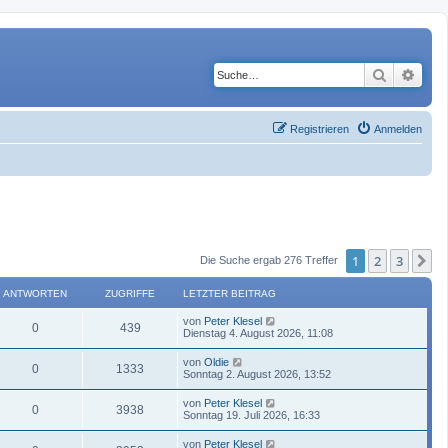
Suche
Erwe
Registrieren
Anmelden
1
2
3
N
Die Suche ergab 276 Treffer
ANTWORTEN
ZUGRIFFE
LETZTER BEITRAG
von
Peter Klesel
0
439
Dienstag 4. August 2026, 11:08
von
Oldie
0
1333
Sonntag 2. August 2026, 13:52
von
Peter Klesel
0
3938
Sonntag 19. Juli 2026, 16:33
von
Peter Klesel