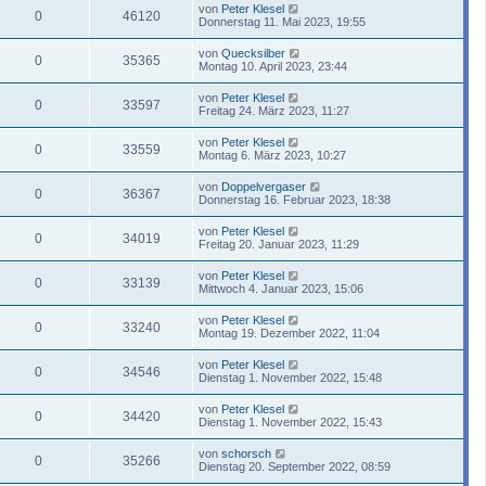
von
Peter Klesel
0
46120
Donnerstag 11. Mai 2023, 19:55
von
Quecksilber
0
35365
Montag 10. April 2023, 23:44
von
Peter Klesel
0
33597
Freitag 24. März 2023, 11:27
von
Peter Klesel
0
33559
Montag 6. März 2023, 10:27
von
Doppelvergaser
0
36367
Donnerstag 16. Februar 2023, 18:38
von
Peter Klesel
0
34019
Freitag 20. Januar 2023, 11:29
von
Peter Klesel
0
33139
Mittwoch 4. Januar 2023, 15:06
von
Peter Klesel
0
33240
Montag 19. Dezember 2022, 11:04
von
Peter Klesel
0
34546
Dienstag 1. November 2022, 15:48
von
Peter Klesel
0
34420
Dienstag 1. November 2022, 15:43
von
schorsch
0
35266
Dienstag 20. September 2022, 08:59