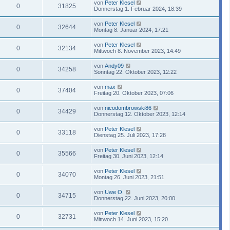
von
Peter Klesel
0
31825
Donnerstag 1. Februar 2024, 18:39
von
Peter Klesel
0
32644
Montag 8. Januar 2024, 17:21
von
Peter Klesel
0
32134
Mittwoch 8. November 2023, 14:49
von
Andy09
0
34258
Sonntag 22. Oktober 2023, 12:22
von
max
0
37404
Freitag 20. Oktober 2023, 07:06
von
nicodombrowski86
0
34429
Donnerstag 12. Oktober 2023, 12:14
von
Peter Klesel
0
33118
Dienstag 25. Juli 2023, 17:28
von
Peter Klesel
0
35566
Freitag 30. Juni 2023, 12:14
von
Peter Klesel
0
34070
Montag 26. Juni 2023, 21:51
von
Uwe O.
0
34715
Donnerstag 22. Juni 2023, 20:00
von
Peter Klesel
0
32731
Mittwoch 14. Juni 2023, 15:20