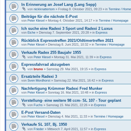
In Erinnerung an Josef Lang (Lang Sepp)
von
nickknattertom
»
Freitag 8. Oktober 2021, 09:23
» in
Termine / Hom
Beiträge für die nächste E-Post
von
Peter Klesel
»
Montag 4. Oktober 2021, 14:17
» in
Termine / Homepage
Ich suche eine Radexi 3 Sport und Radexi 2 Luxus
von
Eiche
»
Dienstag 7. September 2021, 20:28
» in
Express
Rückblick Expresstreffen 2021/Oldtimertreffen 2021
von
Peter Klesel
»
Dienstag 8. Juni 2021, 10:32
» in
Termine / Homepage
Verkaufe Radex 255 Baujahr 1955
von
Peter Klesel
»
Montag 31. Mai 2021, 11:39
» in
Express
Expressfahrrad abzugeben
von
bruno
»
Samstag 29. Mai 2021, 19:15
» in
Express
Ersatzteile Radexi 3
von
Sven Mordhorst
»
Samstag 22. Mai 2021, 16:42
» in
Express
Nachfertigung Krümmer Radexi Fred Munker
von
Peter Klesel
»
Sonntag 16. Mai 2021, 10:48
» in
Express
Vorstellung- eine weitere 98 ccm- SL 107 - Tour geplant
von
Fuchs
»
Samstag 15. Mai 2021, 22:26
» in
Express
E-Post Versand-Daten
von
Peter Klesel
»
Dienstag 4. Mai 2021, 11:33
» in
Termine / Homepage
Verkaufe SL 107, Bj. 1950
von
Frieder
»
Mittwoch 7. April 2021, 11:57
» in
Express