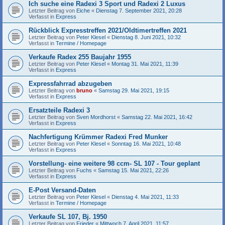
Ich suche eine Radexi 3 Sport und Radexi 2 Luxus
Letzter Beitrag von
Eiche
«
Dienstag 7. September 2021, 20:28
Verfasst in
Express
Rückblick Expresstreffen 2021/Oldtimertreffen 2021
Letzter Beitrag von
Peter Klesel
«
Dienstag 8. Juni 2021, 10:32
Verfasst in
Termine / Homepage
Verkaufe Radex 255 Baujahr 1955
Letzter Beitrag von
Peter Klesel
«
Montag 31. Mai 2021, 11:39
Verfasst in
Express
Expressfahrrad abzugeben
Letzter Beitrag von
bruno
«
Samstag 29. Mai 2021, 19:15
Verfasst in
Express
Ersatzteile Radexi 3
Letzter Beitrag von
Sven Mordhorst
«
Samstag 22. Mai 2021, 16:42
Verfasst in
Express
Nachfertigung Krümmer Radexi Fred Munker
Letzter Beitrag von
Peter Klesel
«
Sonntag 16. Mai 2021, 10:48
Verfasst in
Express
Vorstellung- eine weitere 98 ccm- SL 107 - Tour geplant
Letzter Beitrag von
Fuchs
«
Samstag 15. Mai 2021, 22:26
Verfasst in
Express
E-Post Versand-Daten
Letzter Beitrag von
Peter Klesel
«
Dienstag 4. Mai 2021, 11:33
Verfasst in
Termine / Homepage
Verkaufe SL 107, Bj. 1950
Letzter Beitrag von
Frieder
«
Mittwoch 7. April 2021, 11:57