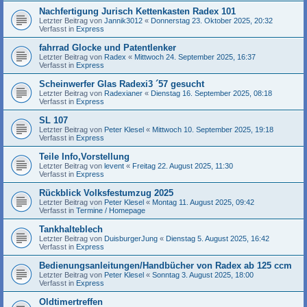
Nachfertigung Jurisch Kettenkasten Radex 101
Letzter Beitrag von
Jannik3012
«
Donnerstag 23. Oktober 2025, 20:32
Verfasst in
Express
fahrrad Glocke und Patentlenker
Letzter Beitrag von
Radex
«
Mittwoch 24. September 2025, 16:37
Verfasst in
Express
Scheinwerfer Glas Radexi3 ´57 gesucht
Letzter Beitrag von
Radexianer
«
Dienstag 16. September 2025, 08:18
Verfasst in
Express
SL 107
Letzter Beitrag von
Peter Klesel
«
Mittwoch 10. September 2025, 19:18
Verfasst in
Express
Teile Info,Vorstellung
Letzter Beitrag von
levent
«
Freitag 22. August 2025, 11:30
Verfasst in
Express
Rückblick Volksfestumzug 2025
Letzter Beitrag von
Peter Klesel
«
Montag 11. August 2025, 09:42
Verfasst in
Termine / Homepage
Tankhalteblech
Letzter Beitrag von
DuisburgerJung
«
Dienstag 5. August 2025, 16:42
Verfasst in
Express
Bedienungsanleitungen/Handbücher von Radex ab 125 ccm
Letzter Beitrag von
Peter Klesel
«
Sonntag 3. August 2025, 18:00
Verfasst in
Express
Oldtimertreffen