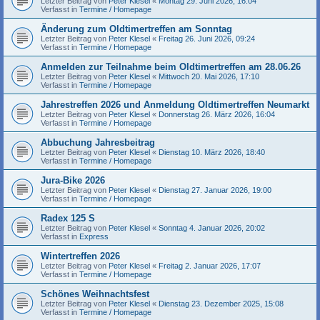
Letzter Beitrag von
Peter Klesel
«
Montag 29. Juni 2026, 16:04
Verfasst in
Termine / Homepage
Änderung zum Oldtimertreffen am Sonntag
Letzter Beitrag von
Peter Klesel
«
Freitag 26. Juni 2026, 09:24
Verfasst in
Termine / Homepage
Anmelden zur Teilnahme beim Oldtimertreffen am 28.06.26
Letzter Beitrag von
Peter Klesel
«
Mittwoch 20. Mai 2026, 17:10
Verfasst in
Termine / Homepage
Jahrestreffen 2026 und Anmeldung Oldtimertreffen Neumarkt
Letzter Beitrag von
Peter Klesel
«
Donnerstag 26. März 2026, 16:04
Verfasst in
Termine / Homepage
Abbuchung Jahresbeitrag
Letzter Beitrag von
Peter Klesel
«
Dienstag 10. März 2026, 18:40
Verfasst in
Termine / Homepage
Jura-Bike 2026
Letzter Beitrag von
Peter Klesel
«
Dienstag 27. Januar 2026, 19:00
Verfasst in
Termine / Homepage
Radex 125 S
Letzter Beitrag von
Peter Klesel
«
Sonntag 4. Januar 2026, 20:02
Verfasst in
Express
Wintertreffen 2026
Letzter Beitrag von
Peter Klesel
«
Freitag 2. Januar 2026, 17:07
Verfasst in
Termine / Homepage
Schönes Weihnachtsfest
Letzter Beitrag von
Peter Klesel
«
Dienstag 23. Dezember 2025, 15:08
Verfasst in
Termine / Homepage