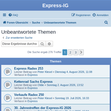
Express-IG
FAQ
Registrieren
Anmelden
S
Foren-Übersicht
Suche
Unbeantwortete Themen
u
Unbeantwortete Themen
c
Zur erweiterten Suche
h
Suche
Erweiterte Suche
e
1
2
3
Nächste
Die Suche ergab 276 Treffer
Themen
Express Radex 253
Letzter Beitrag von
Peter Klesel
«
Dienstag 4. August 2026, 11:08
Verfasst in
Express
Kettenrad Sachs Express
Letzter Beitrag von
Oldie
«
Sonntag 2. August 2026, 13:52
Verfasst in
Express
Verkaufe Radex 250
Letzter Beitrag von
Peter Klesel
«
Sonntag 19. Juli 2026, 16:33
Verfasst in
Express
30. Jahrestreffen der Express-IG 2026