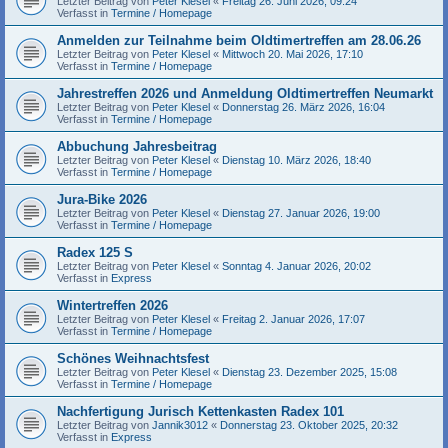
Letzter Beitrag von
Peter Klesel
«
Freitag 26. Juni 2026, 09:24
Verfasst in
Termine / Homepage
Anmelden zur Teilnahme beim Oldtimertreffen am 28.06.26
Letzter Beitrag von
Peter Klesel
«
Mittwoch 20. Mai 2026, 17:10
Verfasst in
Termine / Homepage
Jahrestreffen 2026 und Anmeldung Oldtimertreffen Neumarkt
Letzter Beitrag von
Peter Klesel
«
Donnerstag 26. März 2026, 16:04
Verfasst in
Termine / Homepage
Abbuchung Jahresbeitrag
Letzter Beitrag von
Peter Klesel
«
Dienstag 10. März 2026, 18:40
Verfasst in
Termine / Homepage
Jura-Bike 2026
Letzter Beitrag von
Peter Klesel
«
Dienstag 27. Januar 2026, 19:00
Verfasst in
Termine / Homepage
Radex 125 S
Letzter Beitrag von
Peter Klesel
«
Sonntag 4. Januar 2026, 20:02
Verfasst in
Express
Wintertreffen 2026
Letzter Beitrag von
Peter Klesel
«
Freitag 2. Januar 2026, 17:07
Verfasst in
Termine / Homepage
Schönes Weihnachtsfest
Letzter Beitrag von
Peter Klesel
«
Dienstag 23. Dezember 2025, 15:08
Verfasst in
Termine / Homepage
Nachfertigung Jurisch Kettenkasten Radex 101
Letzter Beitrag von
Jannik3012
«
Donnerstag 23. Oktober 2025, 20:32
Verfasst in
Express