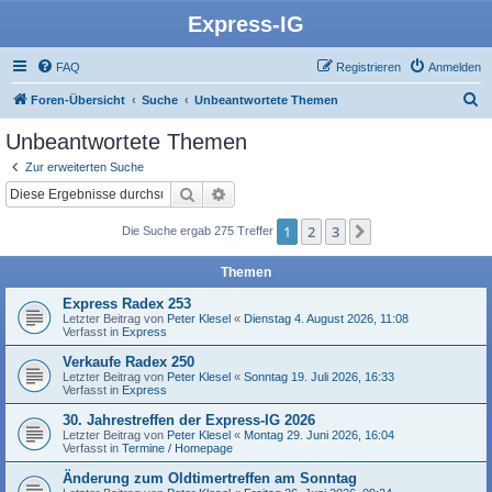
Express-IG
FAQ
Registrieren
Anmelden
S
Foren-Übersicht
Suche
Unbeantwortete Themen
u
Unbeantwortete Themen
c
Zur erweiterten Suche
h
Suche
Erweiterte Suche
e
1
2
3
Nächste
Die Suche ergab 275 Treffer
Themen
Express Radex 253
Letzter Beitrag von
Peter Klesel
«
Dienstag 4. August 2026, 11:08
Verfasst in
Express
Verkaufe Radex 250
Letzter Beitrag von
Peter Klesel
«
Sonntag 19. Juli 2026, 16:33
Verfasst in
Express
30. Jahrestreffen der Express-IG 2026
Letzter Beitrag von
Peter Klesel
«
Montag 29. Juni 2026, 16:04
Verfasst in
Termine / Homepage
Änderung zum Oldtimertreffen am Sonntag