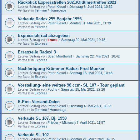
Rückblick Expresstreffen 2021/Oldtimertreffen 2021
Letzter Beitrag von
Peter Klesel
«
Dienstag 8. Juni 2021, 10:32
Verfasst in
Termine / Homepage
Verkaufe Radex 255 Baujahr 1955
Letzter Beitrag von
Peter Klesel
«
Montag 31. Mai 2021, 11:39
Verfasst in
Express
Expressfahrrad abzugeben
Letzter Beitrag von
bruno
«
Samstag 29. Mai 2021, 19:15
Verfasst in
Express
Ersatzteile Radexi 3
Letzter Beitrag von
Sven Mordhorst
«
Samstag 22. Mai 2021, 16:42
Verfasst in
Express
Nachfertigung Krümmer Radexi Fred Munker
Letzter Beitrag von
Peter Klesel
«
Sonntag 16. Mai 2021, 10:48
Verfasst in
Express
Vorstellung- eine weitere 98 ccm- SL 107 - Tour geplant
Letzter Beitrag von
Fuchs
«
Samstag 15. Mai 2021, 22:26
Verfasst in
Express
E-Post Versand-Daten
Letzter Beitrag von
Peter Klesel
«
Dienstag 4. Mai 2021, 11:33
Verfasst in
Termine / Homepage
Verkaufe SL 107, Bj. 1950
Letzter Beitrag von
Frieder
«
Mittwoch 7. April 2021, 11:57
Verfasst in
Express
Verkaufe SL 102
Letzter Beitrag von
Peter Klesel
«
Sonntag 21. März 2021, 18:15