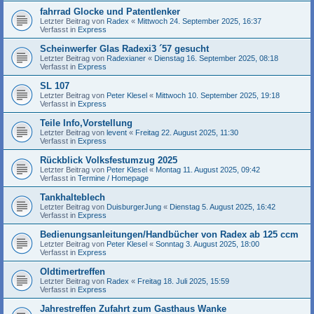
fahrrad Glocke und Patentlenker
Letzter Beitrag von
Radex
«
Mittwoch 24. September 2025, 16:37
Verfasst in
Express
Scheinwerfer Glas Radexi3 ´57 gesucht
Letzter Beitrag von
Radexianer
«
Dienstag 16. September 2025, 08:18
Verfasst in
Express
SL 107
Letzter Beitrag von
Peter Klesel
«
Mittwoch 10. September 2025, 19:18
Verfasst in
Express
Teile Info,Vorstellung
Letzter Beitrag von
levent
«
Freitag 22. August 2025, 11:30
Verfasst in
Express
Rückblick Volksfestumzug 2025
Letzter Beitrag von
Peter Klesel
«
Montag 11. August 2025, 09:42
Verfasst in
Termine / Homepage
Tankhalteblech
Letzter Beitrag von
DuisburgerJung
«
Dienstag 5. August 2025, 16:42
Verfasst in
Express
Bedienungsanleitungen/Handbücher von Radex ab 125 ccm
Letzter Beitrag von
Peter Klesel
«
Sonntag 3. August 2025, 18:00
Verfasst in
Express
Oldtimertreffen
Letzter Beitrag von
Radex
«
Freitag 18. Juli 2025, 15:59
Verfasst in
Express
Jahrestreffen Zufahrt zum Gasthaus Wanke