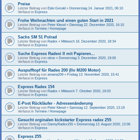
Preise
Letzter Beitrag von
Eder.Gerald
«
Donnerstag 14. Januar 2021, 06:10
Verfasst in
Express
Frohe Weihnachten und einen guten Start in 2021
Letzter Beitrag von
Peter Klesel
«
Dienstag 22. Dezember 2020, 16:10
Verfasst in
Termine / Homepage
Sachs SM 51 Polrad
Letzter Beitrag von
Radex
«
Mittwoch 16. Dezember 2020, 18:34
Verfasst in
Express
Suche Express Radexi II mit Papieren...
Letzter Beitrag von
olroe
«
Donnerstag 3. Dezember 2020, 19:00
Verfasst in
Express
Auspufftopf für Radex 200 (Ilo M200 Motor)
Letzter Beitrag von
amana209
«
Freitag 13. November 2020, 15:41
Verfasst in
Express
Express Radex 154
Letzter Beitrag von
Radex
«
Mittwoch 7. Oktober 2020, 19:03
Verfasst in
Express
E-Post Rückläufer - Adressenänderung
Letzter Beitrag von
Peter Klesel
«
Samstag 12. September 2020, 13:19
Verfasst in
Termine / Homepage
Gesucht orginalen kickstarter Express radex 255
Letzter Beitrag von
DannyRadex255
«
Donnerstag 13. August 2020, 13:06
Verfasst in
Express
Express 255