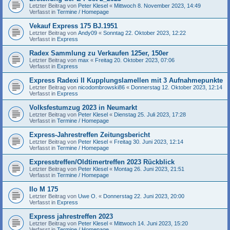
Letzter Beitrag von
Peter Klesel
«
Mittwoch 8. November 2023, 14:49
Verfasst in
Termine / Homepage
Vekauf Express 175 BJ.1951
Letzter Beitrag von
Andy09
«
Sonntag 22. Oktober 2023, 12:22
Verfasst in
Express
Radex Sammlung zu Verkaufen 125er, 150er
Letzter Beitrag von
max
«
Freitag 20. Oktober 2023, 07:06
Verfasst in
Express
Express Radexi II Kupplungslamellen mit 3 Aufnahmepunkte
Letzter Beitrag von
nicodombrowski86
«
Donnerstag 12. Oktober 2023, 12:14
Verfasst in
Express
Volksfestumzug 2023 in Neumarkt
Letzter Beitrag von
Peter Klesel
«
Dienstag 25. Juli 2023, 17:28
Verfasst in
Termine / Homepage
Express-Jahrestreffen Zeitungsbericht
Letzter Beitrag von
Peter Klesel
«
Freitag 30. Juni 2023, 12:14
Verfasst in
Termine / Homepage
Expresstreffen/Oldtimertreffen 2023 Rückblick
Letzter Beitrag von
Peter Klesel
«
Montag 26. Juni 2023, 21:51
Verfasst in
Termine / Homepage
Ilo M 175
Letzter Beitrag von
Uwe O.
«
Donnerstag 22. Juni 2023, 20:00
Verfasst in
Express
Express jahrestreffen 2023
Letzter Beitrag von
Peter Klesel
«
Mittwoch 14. Juni 2023, 15:20
Verfasst in
Termine / Homepage