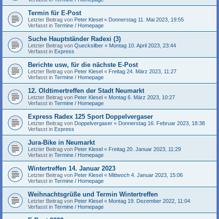
Termin für E-Post
Letzter Beitrag von
Peter Klesel
«
Donnerstag 11. Mai 2023, 19:55
Verfasst in
Termine / Homepage
Suche Hauptständer Radexi (3)
Letzter Beitrag von
Quecksilber
«
Montag 10. April 2023, 23:44
Verfasst in
Express
Berichte usw, für die nächste E-Post
Letzter Beitrag von
Peter Klesel
«
Freitag 24. März 2023, 11:27
Verfasst in
Termine / Homepage
12. Oldtimertreffen der Stadt Neumarkt
Letzter Beitrag von
Peter Klesel
«
Montag 6. März 2023, 10:27
Verfasst in
Termine / Homepage
Express Radex 125 Sport Doppelvergaser
Letzter Beitrag von
Doppelvergaser
«
Donnerstag 16. Februar 2023, 18:38
Verfasst in
Express
Jura-Bike in Neumarkt
Letzter Beitrag von
Peter Klesel
«
Freitag 20. Januar 2023, 11:29
Verfasst in
Termine / Homepage
Wintertreffen 14. Januar 2023
Letzter Beitrag von
Peter Klesel
«
Mittwoch 4. Januar 2023, 15:06
Verfasst in
Termine / Homepage
Weihnachtsgrüße und Termin Wintertreffen
Letzter Beitrag von
Peter Klesel
«
Montag 19. Dezember 2022, 11:04
Verfasst in
Termine / Homepage