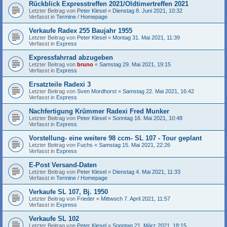
Rückblick Expresstreffen 2021/Oldtimertreffen 2021
Letzter Beitrag von
Peter Klesel
«
Dienstag 8. Juni 2021, 10:32
Verfasst in
Termine / Homepage
Verkaufe Radex 255 Baujahr 1955
Letzter Beitrag von
Peter Klesel
«
Montag 31. Mai 2021, 11:39
Verfasst in
Express
Expressfahrrad abzugeben
Letzter Beitrag von
bruno
«
Samstag 29. Mai 2021, 19:15
Verfasst in
Express
Ersatzteile Radexi 3
Letzter Beitrag von
Sven Mordhorst
«
Samstag 22. Mai 2021, 16:42
Verfasst in
Express
Nachfertigung Krümmer Radexi Fred Munker
Letzter Beitrag von
Peter Klesel
«
Sonntag 16. Mai 2021, 10:48
Verfasst in
Express
Vorstellung- eine weitere 98 ccm- SL 107 - Tour geplant
Letzter Beitrag von
Fuchs
«
Samstag 15. Mai 2021, 22:26
Verfasst in
Express
E-Post Versand-Daten
Letzter Beitrag von
Peter Klesel
«
Dienstag 4. Mai 2021, 11:33
Verfasst in
Termine / Homepage
Verkaufe SL 107, Bj. 1950
Letzter Beitrag von
Frieder
«
Mittwoch 7. April 2021, 11:57
Verfasst in
Express
Verkaufe SL 102
Letzter Beitrag von
Peter Klesel
«
Sonntag 21. März 2021, 18:15