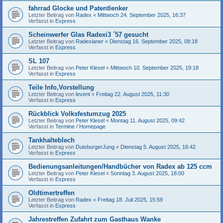
fahrrad Glocke und Patentlenker
Letzter Beitrag von
Radex
«
Mittwoch 24. September 2025, 16:37
Verfasst in
Express
Scheinwerfer Glas Radexi3 ´57 gesucht
Letzter Beitrag von
Radexianer
«
Dienstag 16. September 2025, 08:18
Verfasst in
Express
SL 107
Letzter Beitrag von
Peter Klesel
«
Mittwoch 10. September 2025, 19:18
Verfasst in
Express
Teile Info,Vorstellung
Letzter Beitrag von
levent
«
Freitag 22. August 2025, 11:30
Verfasst in
Express
Rückblick Volksfestumzug 2025
Letzter Beitrag von
Peter Klesel
«
Montag 11. August 2025, 09:42
Verfasst in
Termine / Homepage
Tankhalteblech
Letzter Beitrag von
DuisburgerJung
«
Dienstag 5. August 2025, 16:42
Verfasst in
Express
Bedienungsanleitungen/Handbücher von Radex ab 125 ccm
Letzter Beitrag von
Peter Klesel
«
Sonntag 3. August 2025, 18:00
Verfasst in
Express
Oldtimertreffen
Letzter Beitrag von
Radex
«
Freitag 18. Juli 2025, 15:59
Verfasst in
Express
Jahrestreffen Zufahrt zum Gasthaus Wanke