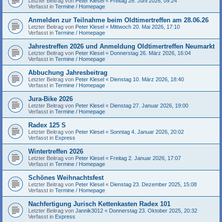
Letzter Beitrag von
Peter Klesel
«
Freitag 26. Juni 2026, 09:24
Verfasst in
Termine / Homepage
Anmelden zur Teilnahme beim Oldtimertreffen am 28.06.26
Letzter Beitrag von
Peter Klesel
«
Mittwoch 20. Mai 2026, 17:10
Verfasst in
Termine / Homepage
Jahrestreffen 2026 und Anmeldung Oldtimertreffen Neumarkt
Letzter Beitrag von
Peter Klesel
«
Donnerstag 26. März 2026, 16:04
Verfasst in
Termine / Homepage
Abbuchung Jahresbeitrag
Letzter Beitrag von
Peter Klesel
«
Dienstag 10. März 2026, 18:40
Verfasst in
Termine / Homepage
Jura-Bike 2026
Letzter Beitrag von
Peter Klesel
«
Dienstag 27. Januar 2026, 19:00
Verfasst in
Termine / Homepage
Radex 125 S
Letzter Beitrag von
Peter Klesel
«
Sonntag 4. Januar 2026, 20:02
Verfasst in
Express
Wintertreffen 2026
Letzter Beitrag von
Peter Klesel
«
Freitag 2. Januar 2026, 17:07
Verfasst in
Termine / Homepage
Schönes Weihnachtsfest
Letzter Beitrag von
Peter Klesel
«
Dienstag 23. Dezember 2025, 15:08
Verfasst in
Termine / Homepage
Nachfertigung Jurisch Kettenkasten Radex 101
Letzter Beitrag von
Jannik3012
«
Donnerstag 23. Oktober 2025, 20:32
Verfasst in
Express