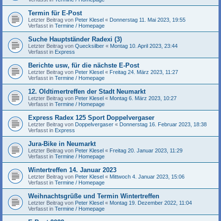
Termin für E-Post
Letzter Beitrag von
Peter Klesel
«
Donnerstag 11. Mai 2023, 19:55
Verfasst in
Termine / Homepage
Suche Hauptständer Radexi (3)
Letzter Beitrag von
Quecksilber
«
Montag 10. April 2023, 23:44
Verfasst in
Express
Berichte usw, für die nächste E-Post
Letzter Beitrag von
Peter Klesel
«
Freitag 24. März 2023, 11:27
Verfasst in
Termine / Homepage
12. Oldtimertreffen der Stadt Neumarkt
Letzter Beitrag von
Peter Klesel
«
Montag 6. März 2023, 10:27
Verfasst in
Termine / Homepage
Express Radex 125 Sport Doppelvergaser
Letzter Beitrag von
Doppelvergaser
«
Donnerstag 16. Februar 2023, 18:38
Verfasst in
Express
Jura-Bike in Neumarkt
Letzter Beitrag von
Peter Klesel
«
Freitag 20. Januar 2023, 11:29
Verfasst in
Termine / Homepage
Wintertreffen 14. Januar 2023
Letzter Beitrag von
Peter Klesel
«
Mittwoch 4. Januar 2023, 15:06
Verfasst in
Termine / Homepage
Weihnachtsgrüße und Termin Wintertreffen
Letzter Beitrag von
Peter Klesel
«
Montag 19. Dezember 2022, 11:04
Verfasst in
Termine / Homepage