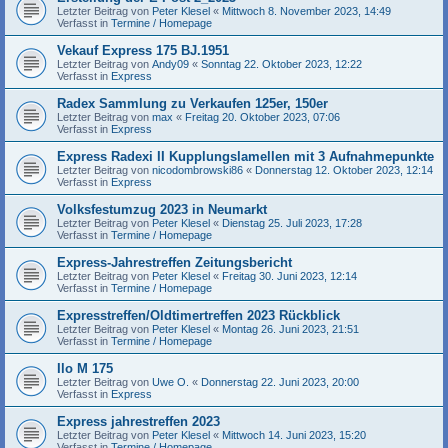
Letzter Beitrag von
Peter Klesel
«
Mittwoch 8. November 2023, 14:49
Verfasst in
Termine / Homepage
Vekauf Express 175 BJ.1951
Letzter Beitrag von
Andy09
«
Sonntag 22. Oktober 2023, 12:22
Verfasst in
Express
Radex Sammlung zu Verkaufen 125er, 150er
Letzter Beitrag von
max
«
Freitag 20. Oktober 2023, 07:06
Verfasst in
Express
Express Radexi II Kupplungslamellen mit 3 Aufnahmepunkte
Letzter Beitrag von
nicodombrowski86
«
Donnerstag 12. Oktober 2023, 12:14
Verfasst in
Express
Volksfestumzug 2023 in Neumarkt
Letzter Beitrag von
Peter Klesel
«
Dienstag 25. Juli 2023, 17:28
Verfasst in
Termine / Homepage
Express-Jahrestreffen Zeitungsbericht
Letzter Beitrag von
Peter Klesel
«
Freitag 30. Juni 2023, 12:14
Verfasst in
Termine / Homepage
Expresstreffen/Oldtimertreffen 2023 Rückblick
Letzter Beitrag von
Peter Klesel
«
Montag 26. Juni 2023, 21:51
Verfasst in
Termine / Homepage
Ilo M 175
Letzter Beitrag von
Uwe O.
«
Donnerstag 22. Juni 2023, 20:00
Verfasst in
Express
Express jahrestreffen 2023
Letzter Beitrag von
Peter Klesel
«
Mittwoch 14. Juni 2023, 15:20
Verfasst in
Termine / Homepage