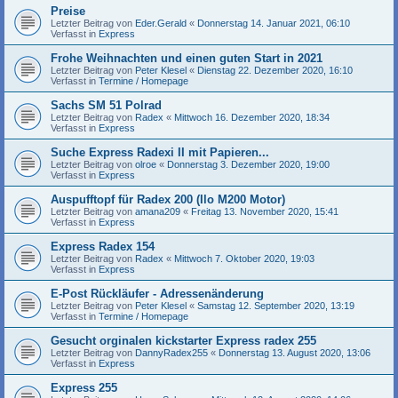
Preise
Letzter Beitrag von
Eder.Gerald
«
Donnerstag 14. Januar 2021, 06:10
Verfasst in
Express
Frohe Weihnachten und einen guten Start in 2021
Letzter Beitrag von
Peter Klesel
«
Dienstag 22. Dezember 2020, 16:10
Verfasst in
Termine / Homepage
Sachs SM 51 Polrad
Letzter Beitrag von
Radex
«
Mittwoch 16. Dezember 2020, 18:34
Verfasst in
Express
Suche Express Radexi II mit Papieren...
Letzter Beitrag von
olroe
«
Donnerstag 3. Dezember 2020, 19:00
Verfasst in
Express
Auspufftopf für Radex 200 (Ilo M200 Motor)
Letzter Beitrag von
amana209
«
Freitag 13. November 2020, 15:41
Verfasst in
Express
Express Radex 154
Letzter Beitrag von
Radex
«
Mittwoch 7. Oktober 2020, 19:03
Verfasst in
Express
E-Post Rückläufer - Adressenänderung
Letzter Beitrag von
Peter Klesel
«
Samstag 12. September 2020, 13:19
Verfasst in
Termine / Homepage
Gesucht orginalen kickstarter Express radex 255
Letzter Beitrag von
DannyRadex255
«
Donnerstag 13. August 2020, 13:06
Verfasst in
Express
Express 255