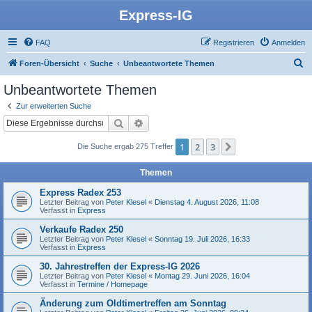
Express-IG
FAQ
Registrieren
Anmelden
S
Foren-Übersicht
Suche
Unbeantwortete Themen
u
Unbeantwortete Themen
c
Zur erweiterten Suche
h
Suche
Erweiterte Suche
e
1
2
3
Nächste
Die Suche ergab 275 Treffer
Themen
Express Radex 253
Letzter Beitrag von
Peter Klesel
«
Dienstag 4. August 2026, 11:08
Verfasst in
Express
Verkaufe Radex 250
Letzter Beitrag von
Peter Klesel
«
Sonntag 19. Juli 2026, 16:33
Verfasst in
Express
30. Jahrestreffen der Express-IG 2026
Letzter Beitrag von
Peter Klesel
«
Montag 29. Juni 2026, 16:04
Verfasst in
Termine / Homepage
Änderung zum Oldtimertreffen am Sonntag