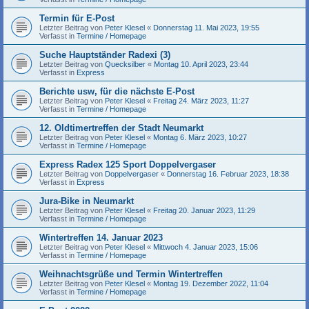
Termin für E-Post
Letzter Beitrag von
Peter Klesel
«
Donnerstag 11. Mai 2023, 19:55
Verfasst in
Termine / Homepage
Suche Hauptständer Radexi (3)
Letzter Beitrag von
Quecksilber
«
Montag 10. April 2023, 23:44
Verfasst in
Express
Berichte usw, für die nächste E-Post
Letzter Beitrag von
Peter Klesel
«
Freitag 24. März 2023, 11:27
Verfasst in
Termine / Homepage
12. Oldtimertreffen der Stadt Neumarkt
Letzter Beitrag von
Peter Klesel
«
Montag 6. März 2023, 10:27
Verfasst in
Termine / Homepage
Express Radex 125 Sport Doppelvergaser
Letzter Beitrag von
Doppelvergaser
«
Donnerstag 16. Februar 2023, 18:38
Verfasst in
Express
Jura-Bike in Neumarkt
Letzter Beitrag von
Peter Klesel
«
Freitag 20. Januar 2023, 11:29
Verfasst in
Termine / Homepage
Wintertreffen 14. Januar 2023
Letzter Beitrag von
Peter Klesel
«
Mittwoch 4. Januar 2023, 15:06
Verfasst in
Termine / Homepage
Weihnachtsgrüße und Termin Wintertreffen
Letzter Beitrag von
Peter Klesel
«
Montag 19. Dezember 2022, 11:04
Verfasst in
Termine / Homepage