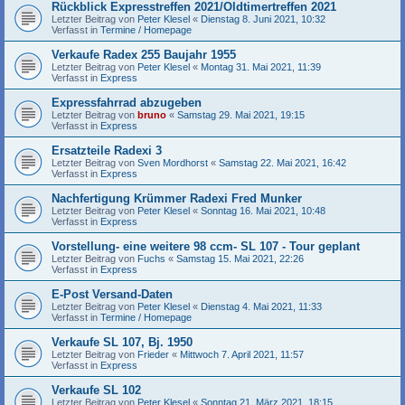
Rückblick Expresstreffen 2021/Oldtimertreffen 2021
Letzter Beitrag von
Peter Klesel
«
Dienstag 8. Juni 2021, 10:32
Verfasst in
Termine / Homepage
Verkaufe Radex 255 Baujahr 1955
Letzter Beitrag von
Peter Klesel
«
Montag 31. Mai 2021, 11:39
Verfasst in
Express
Expressfahrrad abzugeben
Letzter Beitrag von
bruno
«
Samstag 29. Mai 2021, 19:15
Verfasst in
Express
Ersatzteile Radexi 3
Letzter Beitrag von
Sven Mordhorst
«
Samstag 22. Mai 2021, 16:42
Verfasst in
Express
Nachfertigung Krümmer Radexi Fred Munker
Letzter Beitrag von
Peter Klesel
«
Sonntag 16. Mai 2021, 10:48
Verfasst in
Express
Vorstellung- eine weitere 98 ccm- SL 107 - Tour geplant
Letzter Beitrag von
Fuchs
«
Samstag 15. Mai 2021, 22:26
Verfasst in
Express
E-Post Versand-Daten
Letzter Beitrag von
Peter Klesel
«
Dienstag 4. Mai 2021, 11:33
Verfasst in
Termine / Homepage
Verkaufe SL 107, Bj. 1950
Letzter Beitrag von
Frieder
«
Mittwoch 7. April 2021, 11:57
Verfasst in
Express
Verkaufe SL 102
Letzter Beitrag von
Peter Klesel
«
Sonntag 21. März 2021, 18:15