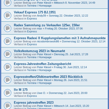
Letzter Beitrag von
Peter Klesel
«
Mittwoch 8. November 2023, 14:49
Verfasst in
Termine / Homepage
Vekauf Express 175 BJ.1951
Letzter Beitrag von
Andy09
«
Sonntag 22. Oktober 2023, 12:22
Verfasst in
Express
Radex Sammlung zu Verkaufen 125er, 150er
Letzter Beitrag von
max
«
Freitag 20. Oktober 2023, 07:06
Verfasst in
Express
Express Radexi II Kupplungslamellen mit 3 Aufnahmepunkte
Letzter Beitrag von
nicodombrowski86
«
Donnerstag 12. Oktober 2023, 12:14
Verfasst in
Express
Volksfestumzug 2023 in Neumarkt
Letzter Beitrag von
Peter Klesel
«
Dienstag 25. Juli 2023, 17:28
Verfasst in
Termine / Homepage
Express-Jahrestreffen Zeitungsbericht
Letzter Beitrag von
Peter Klesel
«
Freitag 30. Juni 2023, 12:14
Verfasst in
Termine / Homepage
Expresstreffen/Oldtimertreffen 2023 Rückblick
Letzter Beitrag von
Peter Klesel
«
Montag 26. Juni 2023, 21:51
Verfasst in
Termine / Homepage
Ilo M 175
Letzter Beitrag von
Uwe O.
«
Donnerstag 22. Juni 2023, 20:00
Verfasst in
Express
Express jahrestreffen 2023
Letzter Beitrag von
Peter Klesel
«
Mittwoch 14. Juni 2023, 15:20
Verfasst in
Termine / Homepage