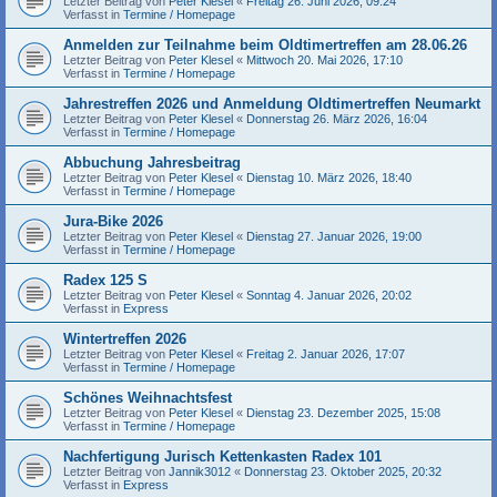
Letzter Beitrag von
Peter Klesel
«
Freitag 26. Juni 2026, 09:24
Verfasst in
Termine / Homepage
Anmelden zur Teilnahme beim Oldtimertreffen am 28.06.26
Letzter Beitrag von
Peter Klesel
«
Mittwoch 20. Mai 2026, 17:10
Verfasst in
Termine / Homepage
Jahrestreffen 2026 und Anmeldung Oldtimertreffen Neumarkt
Letzter Beitrag von
Peter Klesel
«
Donnerstag 26. März 2026, 16:04
Verfasst in
Termine / Homepage
Abbuchung Jahresbeitrag
Letzter Beitrag von
Peter Klesel
«
Dienstag 10. März 2026, 18:40
Verfasst in
Termine / Homepage
Jura-Bike 2026
Letzter Beitrag von
Peter Klesel
«
Dienstag 27. Januar 2026, 19:00
Verfasst in
Termine / Homepage
Radex 125 S
Letzter Beitrag von
Peter Klesel
«
Sonntag 4. Januar 2026, 20:02
Verfasst in
Express
Wintertreffen 2026
Letzter Beitrag von
Peter Klesel
«
Freitag 2. Januar 2026, 17:07
Verfasst in
Termine / Homepage
Schönes Weihnachtsfest
Letzter Beitrag von
Peter Klesel
«
Dienstag 23. Dezember 2025, 15:08
Verfasst in
Termine / Homepage
Nachfertigung Jurisch Kettenkasten Radex 101
Letzter Beitrag von
Jannik3012
«
Donnerstag 23. Oktober 2025, 20:32
Verfasst in
Express