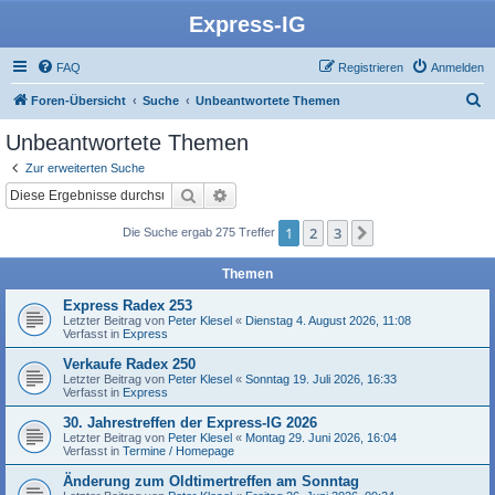
Express-IG
FAQ
Registrieren
Anmelden
S
Foren-Übersicht
Suche
Unbeantwortete Themen
u
Unbeantwortete Themen
c
Zur erweiterten Suche
h
Suche
Erweiterte Suche
e
1
2
3
Nächste
Die Suche ergab 275 Treffer
Themen
Express Radex 253
Letzter Beitrag von
Peter Klesel
«
Dienstag 4. August 2026, 11:08
Verfasst in
Express
Verkaufe Radex 250
Letzter Beitrag von
Peter Klesel
«
Sonntag 19. Juli 2026, 16:33
Verfasst in
Express
30. Jahrestreffen der Express-IG 2026
Letzter Beitrag von
Peter Klesel
«
Montag 29. Juni 2026, 16:04
Verfasst in
Termine / Homepage
Änderung zum Oldtimertreffen am Sonntag