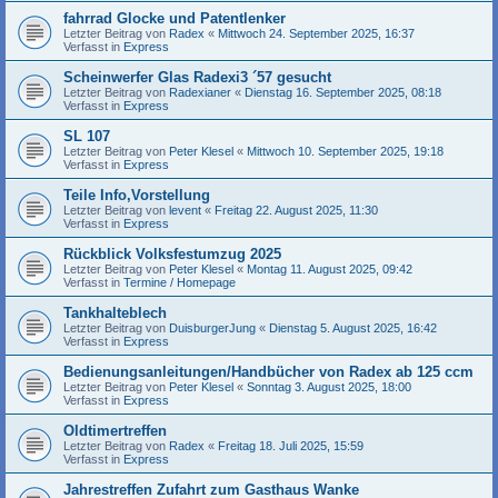
fahrrad Glocke und Patentlenker
Letzter Beitrag von
Radex
«
Mittwoch 24. September 2025, 16:37
Verfasst in
Express
Scheinwerfer Glas Radexi3 ´57 gesucht
Letzter Beitrag von
Radexianer
«
Dienstag 16. September 2025, 08:18
Verfasst in
Express
SL 107
Letzter Beitrag von
Peter Klesel
«
Mittwoch 10. September 2025, 19:18
Verfasst in
Express
Teile Info,Vorstellung
Letzter Beitrag von
levent
«
Freitag 22. August 2025, 11:30
Verfasst in
Express
Rückblick Volksfestumzug 2025
Letzter Beitrag von
Peter Klesel
«
Montag 11. August 2025, 09:42
Verfasst in
Termine / Homepage
Tankhalteblech
Letzter Beitrag von
DuisburgerJung
«
Dienstag 5. August 2025, 16:42
Verfasst in
Express
Bedienungsanleitungen/Handbücher von Radex ab 125 ccm
Letzter Beitrag von
Peter Klesel
«
Sonntag 3. August 2025, 18:00
Verfasst in
Express
Oldtimertreffen
Letzter Beitrag von
Radex
«
Freitag 18. Juli 2025, 15:59
Verfasst in
Express
Jahrestreffen Zufahrt zum Gasthaus Wanke