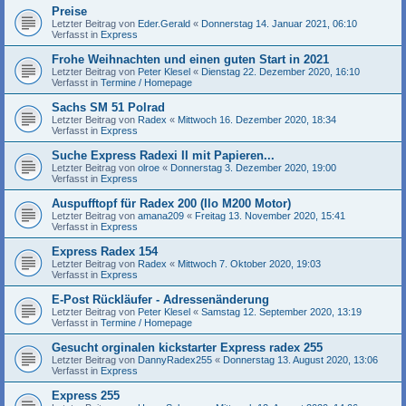
Preise
Letzter Beitrag von
Eder.Gerald
«
Donnerstag 14. Januar 2021, 06:10
Verfasst in
Express
Frohe Weihnachten und einen guten Start in 2021
Letzter Beitrag von
Peter Klesel
«
Dienstag 22. Dezember 2020, 16:10
Verfasst in
Termine / Homepage
Sachs SM 51 Polrad
Letzter Beitrag von
Radex
«
Mittwoch 16. Dezember 2020, 18:34
Verfasst in
Express
Suche Express Radexi II mit Papieren...
Letzter Beitrag von
olroe
«
Donnerstag 3. Dezember 2020, 19:00
Verfasst in
Express
Auspufftopf für Radex 200 (Ilo M200 Motor)
Letzter Beitrag von
amana209
«
Freitag 13. November 2020, 15:41
Verfasst in
Express
Express Radex 154
Letzter Beitrag von
Radex
«
Mittwoch 7. Oktober 2020, 19:03
Verfasst in
Express
E-Post Rückläufer - Adressenänderung
Letzter Beitrag von
Peter Klesel
«
Samstag 12. September 2020, 13:19
Verfasst in
Termine / Homepage
Gesucht orginalen kickstarter Express radex 255
Letzter Beitrag von
DannyRadex255
«
Donnerstag 13. August 2020, 13:06
Verfasst in
Express
Express 255