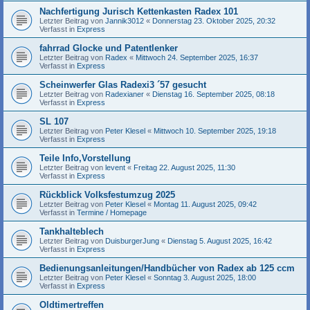
Nachfertigung Jurisch Kettenkasten Radex 101
Letzter Beitrag von
Jannik3012
«
Donnerstag 23. Oktober 2025, 20:32
Verfasst in
Express
fahrrad Glocke und Patentlenker
Letzter Beitrag von
Radex
«
Mittwoch 24. September 2025, 16:37
Verfasst in
Express
Scheinwerfer Glas Radexi3 ´57 gesucht
Letzter Beitrag von
Radexianer
«
Dienstag 16. September 2025, 08:18
Verfasst in
Express
SL 107
Letzter Beitrag von
Peter Klesel
«
Mittwoch 10. September 2025, 19:18
Verfasst in
Express
Teile Info,Vorstellung
Letzter Beitrag von
levent
«
Freitag 22. August 2025, 11:30
Verfasst in
Express
Rückblick Volksfestumzug 2025
Letzter Beitrag von
Peter Klesel
«
Montag 11. August 2025, 09:42
Verfasst in
Termine / Homepage
Tankhalteblech
Letzter Beitrag von
DuisburgerJung
«
Dienstag 5. August 2025, 16:42
Verfasst in
Express
Bedienungsanleitungen/Handbücher von Radex ab 125 ccm
Letzter Beitrag von
Peter Klesel
«
Sonntag 3. August 2025, 18:00
Verfasst in
Express
Oldtimertreffen