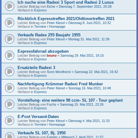
Ich suche eine Radexi 3 Sport und Radexi 2 Luxus
Letzter Beitrag von
Eiche
«
Dienstag 7. September 2021, 20:28
Verfasst in
Express
Rückblick Expresstreffen 2021/Oldtimertreffen 2021
Letzter Beitrag von
Peter Klesel
«
Dienstag 8. Juni 2021, 10:32
Verfasst in
Termine / Homepage
Verkaufe Radex 255 Baujahr 1955
Letzter Beitrag von
Peter Klesel
«
Montag 31. Mai 2021, 11:39
Verfasst in
Express
Expressfahrrad abzugeben
Letzter Beitrag von
bruno
«
Samstag 29. Mai 2021, 19:15
Verfasst in
Express
Ersatzteile Radexi 3
Letzter Beitrag von
Sven Mordhorst
«
Samstag 22. Mai 2021, 16:42
Verfasst in
Express
Nachfertigung Krümmer Radexi Fred Munker
Letzter Beitrag von
Peter Klesel
«
Sonntag 16. Mai 2021, 10:48
Verfasst in
Express
Vorstellung- eine weitere 98 ccm- SL 107 - Tour geplant
Letzter Beitrag von
Fuchs
«
Samstag 15. Mai 2021, 22:26
Verfasst in
Express
E-Post Versand-Daten
Letzter Beitrag von
Peter Klesel
«
Dienstag 4. Mai 2021, 11:33
Verfasst in
Termine / Homepage
Verkaufe SL 107, Bj. 1950
Letzter Beitrag von
Frieder
«
Mittwoch 7. April 2021, 11:57