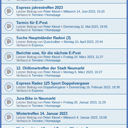
Express jahrestreffen 2023
Letzter Beitrag von
Peter Klesel
«
Mittwoch 14. Juni 2023, 15:20
Verfasst in
Termine / Homepage
Termin für E-Post
Letzter Beitrag von
Peter Klesel
«
Donnerstag 11. Mai 2023, 19:55
Verfasst in
Termine / Homepage
Suche Hauptständer Radexi (3)
Letzter Beitrag von
Quecksilber
«
Montag 10. April 2023, 23:44
Verfasst in
Express
Berichte usw, für die nächste E-Post
Letzter Beitrag von
Peter Klesel
«
Freitag 24. März 2023, 11:27
Verfasst in
Termine / Homepage
12. Oldtimertreffen der Stadt Neumarkt
Letzter Beitrag von
Peter Klesel
«
Montag 6. März 2023, 10:27
Verfasst in
Termine / Homepage
Express Radex 125 Sport Doppelvergaser
Letzter Beitrag von
Doppelvergaser
«
Donnerstag 16. Februar 2023, 18:38
Verfasst in
Express
Jura-Bike in Neumarkt
Letzter Beitrag von
Peter Klesel
«
Freitag 20. Januar 2023, 11:29
Verfasst in
Termine / Homepage
Wintertreffen 14. Januar 2023
Letzter Beitrag von
Peter Klesel
«
Mittwoch 4. Januar 2023, 15:06
Verfasst in
Termine / Homepage