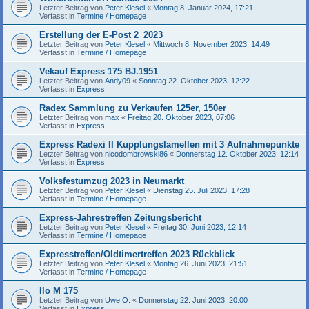
Letzter Beitrag von
Peter Klesel
«
Montag 8. Januar 2024, 17:21
Verfasst in
Termine / Homepage
Erstellung der E-Post 2_2023
Letzter Beitrag von
Peter Klesel
«
Mittwoch 8. November 2023, 14:49
Verfasst in
Termine / Homepage
Vekauf Express 175 BJ.1951
Letzter Beitrag von
Andy09
«
Sonntag 22. Oktober 2023, 12:22
Verfasst in
Express
Radex Sammlung zu Verkaufen 125er, 150er
Letzter Beitrag von
max
«
Freitag 20. Oktober 2023, 07:06
Verfasst in
Express
Express Radexi II Kupplungslamellen mit 3 Aufnahmepunkte
Letzter Beitrag von
nicodombrowski86
«
Donnerstag 12. Oktober 2023, 12:14
Verfasst in
Express
Volksfestumzug 2023 in Neumarkt
Letzter Beitrag von
Peter Klesel
«
Dienstag 25. Juli 2023, 17:28
Verfasst in
Termine / Homepage
Express-Jahrestreffen Zeitungsbericht
Letzter Beitrag von
Peter Klesel
«
Freitag 30. Juni 2023, 12:14
Verfasst in
Termine / Homepage
Expresstreffen/Oldtimertreffen 2023 Rückblick
Letzter Beitrag von
Peter Klesel
«
Montag 26. Juni 2023, 21:51
Verfasst in
Termine / Homepage
Ilo M 175
Letzter Beitrag von
Uwe O.
«
Donnerstag 22. Juni 2023, 20:00
Verfasst in
Express