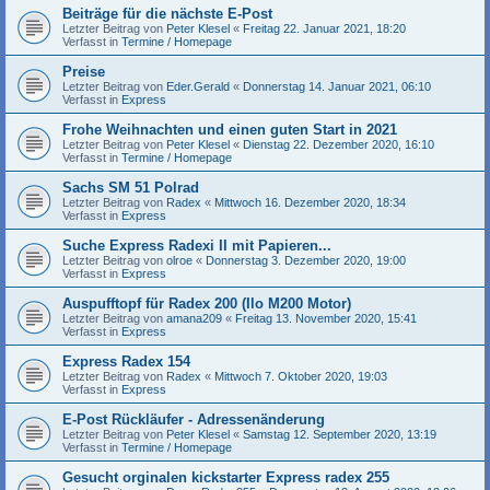
Beiträge für die nächste E-Post
Letzter Beitrag von
Peter Klesel
«
Freitag 22. Januar 2021, 18:20
Verfasst in
Termine / Homepage
Preise
Letzter Beitrag von
Eder.Gerald
«
Donnerstag 14. Januar 2021, 06:10
Verfasst in
Express
Frohe Weihnachten und einen guten Start in 2021
Letzter Beitrag von
Peter Klesel
«
Dienstag 22. Dezember 2020, 16:10
Verfasst in
Termine / Homepage
Sachs SM 51 Polrad
Letzter Beitrag von
Radex
«
Mittwoch 16. Dezember 2020, 18:34
Verfasst in
Express
Suche Express Radexi II mit Papieren...
Letzter Beitrag von
olroe
«
Donnerstag 3. Dezember 2020, 19:00
Verfasst in
Express
Auspufftopf für Radex 200 (Ilo M200 Motor)
Letzter Beitrag von
amana209
«
Freitag 13. November 2020, 15:41
Verfasst in
Express
Express Radex 154
Letzter Beitrag von
Radex
«
Mittwoch 7. Oktober 2020, 19:03
Verfasst in
Express
E-Post Rückläufer - Adressenänderung
Letzter Beitrag von
Peter Klesel
«
Samstag 12. September 2020, 13:19
Verfasst in
Termine / Homepage
Gesucht orginalen kickstarter Express radex 255