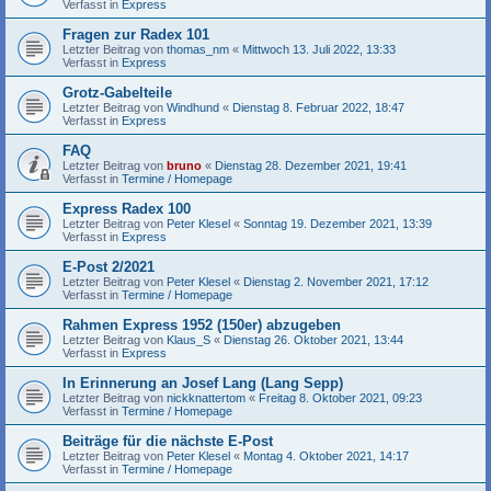
Verfasst in
Express
Fragen zur Radex 101
Letzter Beitrag von
thomas_nm
«
Mittwoch 13. Juli 2022, 13:33
Verfasst in
Express
Grotz-Gabelteile
Letzter Beitrag von
Windhund
«
Dienstag 8. Februar 2022, 18:47
Verfasst in
Express
FAQ
Letzter Beitrag von
bruno
«
Dienstag 28. Dezember 2021, 19:41
Verfasst in
Termine / Homepage
Express Radex 100
Letzter Beitrag von
Peter Klesel
«
Sonntag 19. Dezember 2021, 13:39
Verfasst in
Express
E-Post 2/2021
Letzter Beitrag von
Peter Klesel
«
Dienstag 2. November 2021, 17:12
Verfasst in
Termine / Homepage
Rahmen Express 1952 (150er) abzugeben
Letzter Beitrag von
Klaus_S
«
Dienstag 26. Oktober 2021, 13:44
Verfasst in
Express
In Erinnerung an Josef Lang (Lang Sepp)
Letzter Beitrag von
nickknattertom
«
Freitag 8. Oktober 2021, 09:23
Verfasst in
Termine / Homepage
Beiträge für die nächste E-Post
Letzter Beitrag von
Peter Klesel
«
Montag 4. Oktober 2021, 14:17
Verfasst in
Termine / Homepage