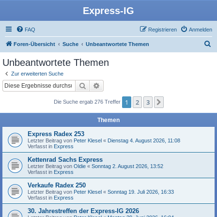
Express-IG
FAQ
Registrieren
Anmelden
S
Foren-Übersicht
Suche
Unbeantwortete Themen
u
Unbeantwortete Themen
c
Zur erweiterten Suche
h
Suche
Erweiterte Suche
e
1
2
3
Nächste
Die Suche ergab 276 Treffer
Themen
Express Radex 253
Letzter Beitrag von
Peter Klesel
«
Dienstag 4. August 2026, 11:08
Verfasst in
Express
Kettenrad Sachs Express
Letzter Beitrag von
Oldie
«
Sonntag 2. August 2026, 13:52
Verfasst in
Express
Verkaufe Radex 250
Letzter Beitrag von
Peter Klesel
«
Sonntag 19. Juli 2026, 16:33
Verfasst in
Express
30. Jahrestreffen der Express-IG 2026