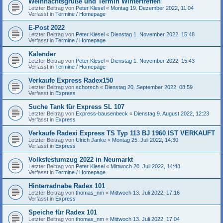
Weihnachtsgrüße und Termin Wintertreffen
Letzter Beitrag von
Peter Klesel
«
Montag 19. Dezember 2022, 11:04
Verfasst in
Termine / Homepage
E-Post 2022
Letzter Beitrag von
Peter Klesel
«
Dienstag 1. November 2022, 15:48
Verfasst in
Termine / Homepage
Kalender
Letzter Beitrag von
Peter Klesel
«
Dienstag 1. November 2022, 15:43
Verfasst in
Termine / Homepage
Verkaufe Express Radex150
Letzter Beitrag von
schorsch
«
Dienstag 20. September 2022, 08:59
Verfasst in
Express
Suche Tank für Express SL 107
Letzter Beitrag von
Express-bausenbeck
«
Dienstag 9. August 2022, 12:23
Verfasst in
Express
Verkaufe Radexi Express TS Typ 113 BJ 1960 IST VERKAUFT
Letzter Beitrag von
Ulrich Janke
«
Montag 25. Juli 2022, 14:30
Verfasst in
Express
Volksfestumzug 2022 in Neumarkt
Letzter Beitrag von
Peter Klesel
«
Mittwoch 20. Juli 2022, 14:48
Verfasst in
Termine / Homepage
Hinterradnabe Radex 101
Letzter Beitrag von
thomas_nm
«
Mittwoch 13. Juli 2022, 17:16
Verfasst in
Express
Speiche für Radex 101
Letzter Beitrag von
thomas_nm
«
Mittwoch 13. Juli 2022, 17:04