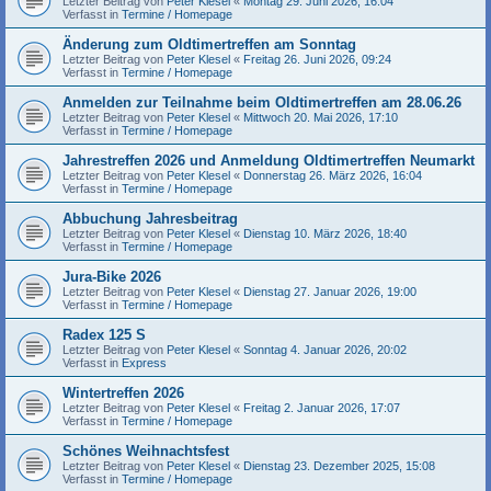
Letzter Beitrag von
Peter Klesel
«
Montag 29. Juni 2026, 16:04
Verfasst in
Termine / Homepage
Änderung zum Oldtimertreffen am Sonntag
Letzter Beitrag von
Peter Klesel
«
Freitag 26. Juni 2026, 09:24
Verfasst in
Termine / Homepage
Anmelden zur Teilnahme beim Oldtimertreffen am 28.06.26
Letzter Beitrag von
Peter Klesel
«
Mittwoch 20. Mai 2026, 17:10
Verfasst in
Termine / Homepage
Jahrestreffen 2026 und Anmeldung Oldtimertreffen Neumarkt
Letzter Beitrag von
Peter Klesel
«
Donnerstag 26. März 2026, 16:04
Verfasst in
Termine / Homepage
Abbuchung Jahresbeitrag
Letzter Beitrag von
Peter Klesel
«
Dienstag 10. März 2026, 18:40
Verfasst in
Termine / Homepage
Jura-Bike 2026
Letzter Beitrag von
Peter Klesel
«
Dienstag 27. Januar 2026, 19:00
Verfasst in
Termine / Homepage
Radex 125 S
Letzter Beitrag von
Peter Klesel
«
Sonntag 4. Januar 2026, 20:02
Verfasst in
Express
Wintertreffen 2026
Letzter Beitrag von
Peter Klesel
«
Freitag 2. Januar 2026, 17:07
Verfasst in
Termine / Homepage
Schönes Weihnachtsfest
Letzter Beitrag von
Peter Klesel
«
Dienstag 23. Dezember 2025, 15:08
Verfasst in
Termine / Homepage