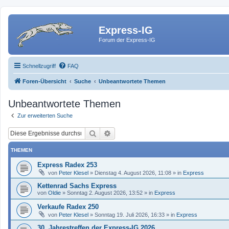
Express-IG
Forum der Express-IG
Schnellzugriff
FAQ
Foren-Übersicht
Suche
Unbeantwortete Themen
Unbeantwortete Themen
Zur erweiterten Suche
Suche
Erweiterte Suche
THEMEN
Express Radex 253
von
Peter Klesel
»
Dienstag 4. August 2026, 11:08
» in
Express
Kettenrad Sachs Express
von
Oldie
»
Sonntag 2. August 2026, 13:52
» in
Express
Verkaufe Radex 250
von
Peter Klesel
»
Sonntag 19. Juli 2026, 16:33
» in
Express
30. Jahrestreffen der Express-IG 2026