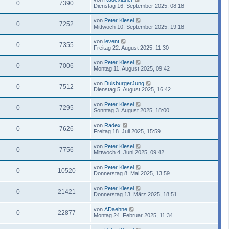
0
7390
Dienstag 16. September 2025, 08:18
von
Peter Klesel
0
7252
Mittwoch 10. September 2025, 19:18
von
levent
0
7355
Freitag 22. August 2025, 11:30
von
Peter Klesel
0
7006
Montag 11. August 2025, 09:42
von
DuisburgerJung
0
7512
Dienstag 5. August 2025, 16:42
von
Peter Klesel
0
7295
Sonntag 3. August 2025, 18:00
von
Radex
0
7626
Freitag 18. Juli 2025, 15:59
von
Peter Klesel
0
7756
Mittwoch 4. Juni 2025, 09:42
von
Peter Klesel
0
10520
Donnerstag 8. Mai 2025, 13:59
von
Peter Klesel
0
21421
Donnerstag 13. März 2025, 18:51
von
ADaehne
0
22877
Montag 24. Februar 2025, 11:34