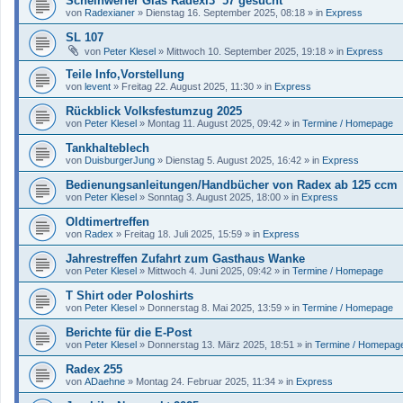
Scheinwerfer Glas Radexi3 ´57 gesucht
von
Radexianer
»
Dienstag 16. September 2025, 08:18
» in
Express
SL 107
von
Peter Klesel
»
Mittwoch 10. September 2025, 19:18
» in
Express
Teile Info,Vorstellung
von
levent
»
Freitag 22. August 2025, 11:30
» in
Express
Rückblick Volksfestumzug 2025
von
Peter Klesel
»
Montag 11. August 2025, 09:42
» in
Termine / Homepage
Tankhalteblech
von
DuisburgerJung
»
Dienstag 5. August 2025, 16:42
» in
Express
Bedienungsanleitungen/Handbücher von Radex ab 125 ccm
von
Peter Klesel
»
Sonntag 3. August 2025, 18:00
» in
Express
Oldtimertreffen
von
Radex
»
Freitag 18. Juli 2025, 15:59
» in
Express
Jahrestreffen Zufahrt zum Gasthaus Wanke
von
Peter Klesel
»
Mittwoch 4. Juni 2025, 09:42
» in
Termine / Homepage
T Shirt oder Poloshirts
von
Peter Klesel
»
Donnerstag 8. Mai 2025, 13:59
» in
Termine / Homepage
Berichte für die E-Post
von
Peter Klesel
»
Donnerstag 13. März 2025, 18:51
» in
Termine / Homepag
Radex 255
von
ADaehne
»
Montag 24. Februar 2025, 11:34
» in
Express