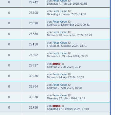
von
Peter Klesel
0
29742
Dienstag 4. Februar 2025, 09:56
von
Peter Klesel
0
28798
Dienstag 7. Januar 2025, 14:59
von
Peter Klesel
0
26698
Sonntag 1. Dezember 2024, 09:33
von
Peter Klesel
0
26650
Mittwoch 20. November 2024, 10:23
von
Peter Klesel
0
27118
Freitag 25. Oktober 2024, 18:41
von
Peter Klesel
0
26302
Mittwoch 2. Oktober 2024, 09:53
von
bruno
0
27827
Sonntag 2. Juni 2024, 01:14
von
Peter Klesel
0
33236
Mittwoch 24. April 2024, 18:53
von
Peter Klesel
0
32864
Sonntag 7. April 2024, 16:00
von
Peter Klesel
0
33338
Dienstag 12. März 2024, 19:12
von
bruno
0
31790
Samstag 17. Februar 2024, 17:18