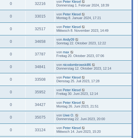
von
Peter Klesel
0
32216
Donnerstag 1. Februar 2024, 18:39
von
Peter Klesel
0
33015
Montag 8. Januar 2024, 17:21
von
Peter Klesel
0
32517
Mittwoch 8. November 2023, 14:49
von
Andy09
0
34658
Sonntag 22. Oktober 2023, 12:22
von
max
0
37787
Freitag 20. Oktober 2023, 07:06
von
nicodombrowski86
0
34841
Donnerstag 12. Oktober 2023, 12:14
von
Peter Klesel
0
33508
Dienstag 25. Juli 2023, 17:28
von
Peter Klesel
0
35952
Freitag 30. Juni 2023, 12:14
von
Peter Klesel
0
34427
Montag 26. Juni 2023, 21:51
von
Uwe O.
0
35075
Donnerstag 22. Juni 2023, 20:00
von
Peter Klesel
0
33124
Mittwoch 14. Juni 2023, 15:20