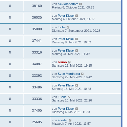
von
nickknattertom
0
38160
Freitag 8. Oktober 2021, 09:23
von
Peter Klesel
0
36035
Montag 4. Oktober 2021, 14:17
von
Eiche
0
35000
Dienstag 7. September 2021, 20:28
von
Peter Klesel
0
37441
Dienstag 8. Juni 2021, 10:32
von
Peter Klesel
0
33316
Montag 31. Mai 2021, 11:39
von
bruno
0
34087
Samstag 29. Mai 2021, 19:15
von
Sven Mordhorst
0
33393
Samstag 22. Mai 2021, 16:42
von
Peter Klesel
0
33486
Sonntag 16. Mai 2021, 10:48
von
Fuchs
0
33336
Samstag 15. Mai 2021, 22:26
von
Peter Klesel
0
37405
Dienstag 4. Mai 2021, 11:33
von
Frieder
0
25605
Mittwoch 7. April 2021, 11:57