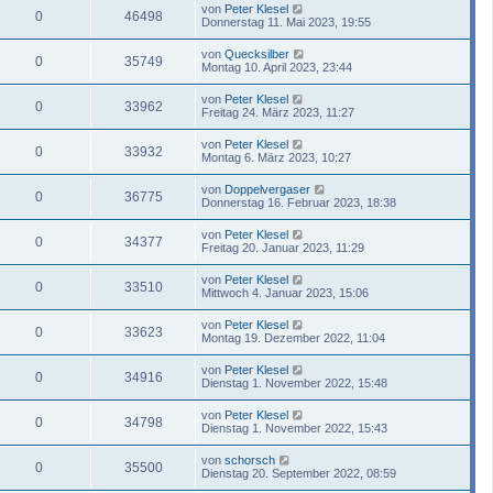
von
Peter Klesel
0
46498
Donnerstag 11. Mai 2023, 19:55
von
Quecksilber
0
35749
Montag 10. April 2023, 23:44
von
Peter Klesel
0
33962
Freitag 24. März 2023, 11:27
von
Peter Klesel
0
33932
Montag 6. März 2023, 10:27
von
Doppelvergaser
0
36775
Donnerstag 16. Februar 2023, 18:38
von
Peter Klesel
0
34377
Freitag 20. Januar 2023, 11:29
von
Peter Klesel
0
33510
Mittwoch 4. Januar 2023, 15:06
von
Peter Klesel
0
33623
Montag 19. Dezember 2022, 11:04
von
Peter Klesel
0
34916
Dienstag 1. November 2022, 15:48
von
Peter Klesel
0
34798
Dienstag 1. November 2022, 15:43
von
schorsch
0
35500
Dienstag 20. September 2022, 08:59