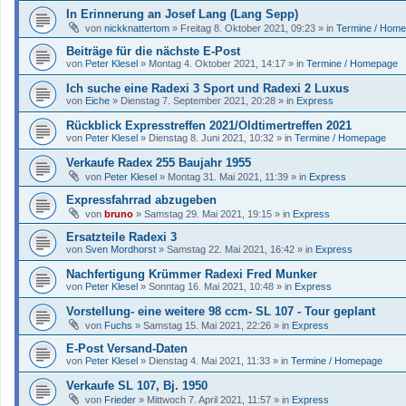
In Erinnerung an Josef Lang (Lang Sepp)
von
nickknattertom
»
Freitag 8. Oktober 2021, 09:23
» in
Termine / Hom
Beiträge für die nächste E-Post
von
Peter Klesel
»
Montag 4. Oktober 2021, 14:17
» in
Termine / Homepage
Ich suche eine Radexi 3 Sport und Radexi 2 Luxus
von
Eiche
»
Dienstag 7. September 2021, 20:28
» in
Express
Rückblick Expresstreffen 2021/Oldtimertreffen 2021
von
Peter Klesel
»
Dienstag 8. Juni 2021, 10:32
» in
Termine / Homepage
Verkaufe Radex 255 Baujahr 1955
von
Peter Klesel
»
Montag 31. Mai 2021, 11:39
» in
Express
Expressfahrrad abzugeben
von
bruno
»
Samstag 29. Mai 2021, 19:15
» in
Express
Ersatzteile Radexi 3
von
Sven Mordhorst
»
Samstag 22. Mai 2021, 16:42
» in
Express
Nachfertigung Krümmer Radexi Fred Munker
von
Peter Klesel
»
Sonntag 16. Mai 2021, 10:48
» in
Express
Vorstellung- eine weitere 98 ccm- SL 107 - Tour geplant
von
Fuchs
»
Samstag 15. Mai 2021, 22:26
» in
Express
E-Post Versand-Daten
von
Peter Klesel
»
Dienstag 4. Mai 2021, 11:33
» in
Termine / Homepage
Verkaufe SL 107, Bj. 1950
von
Frieder
»
Mittwoch 7. April 2021, 11:57
» in
Express