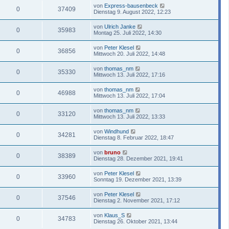
von
Express-bausenbeck
0
37409
Dienstag 9. August 2022, 12:23
von
Ulrich Janke
0
35983
Montag 25. Juli 2022, 14:30
von
Peter Klesel
0
36856
Mittwoch 20. Juli 2022, 14:48
von
thomas_nm
0
35330
Mittwoch 13. Juli 2022, 17:16
von
thomas_nm
0
46988
Mittwoch 13. Juli 2022, 17:04
von
thomas_nm
0
33120
Mittwoch 13. Juli 2022, 13:33
von
Windhund
0
34281
Dienstag 8. Februar 2022, 18:47
von
bruno
0
38389
Dienstag 28. Dezember 2021, 19:41
von
Peter Klesel
0
33960
Sonntag 19. Dezember 2021, 13:39
von
Peter Klesel
0
37546
Dienstag 2. November 2021, 17:12
von
Klaus_S
0
34783
Dienstag 26. Oktober 2021, 13:44