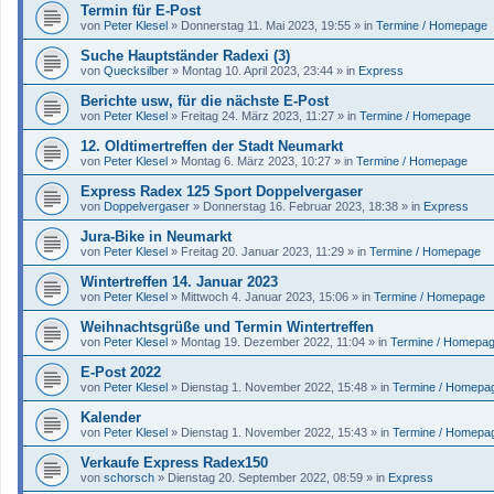
Termin für E-Post
von
Peter Klesel
»
Donnerstag 11. Mai 2023, 19:55
» in
Termine / Homepage
Suche Hauptständer Radexi (3)
von
Quecksilber
»
Montag 10. April 2023, 23:44
» in
Express
Berichte usw, für die nächste E-Post
von
Peter Klesel
»
Freitag 24. März 2023, 11:27
» in
Termine / Homepage
12. Oldtimertreffen der Stadt Neumarkt
von
Peter Klesel
»
Montag 6. März 2023, 10:27
» in
Termine / Homepage
Express Radex 125 Sport Doppelvergaser
von
Doppelvergaser
»
Donnerstag 16. Februar 2023, 18:38
» in
Express
Jura-Bike in Neumarkt
von
Peter Klesel
»
Freitag 20. Januar 2023, 11:29
» in
Termine / Homepage
Wintertreffen 14. Januar 2023
von
Peter Klesel
»
Mittwoch 4. Januar 2023, 15:06
» in
Termine / Homepage
Weihnachtsgrüße und Termin Wintertreffen
von
Peter Klesel
»
Montag 19. Dezember 2022, 11:04
» in
Termine / Homepa
E-Post 2022
von
Peter Klesel
»
Dienstag 1. November 2022, 15:48
» in
Termine / Homepa
Kalender
von
Peter Klesel
»
Dienstag 1. November 2022, 15:43
» in
Termine / Homepa
Verkaufe Express Radex150
von
schorsch
»
Dienstag 20. September 2022, 08:59
» in
Express