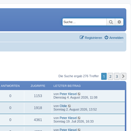
Suche
Erwe
Registrieren
Anmelden
1
2
3
N
Die Suche ergab 276 Treffer
ANTWORTEN
ZUGRIFFE
LETZTER BEITRAG
von
Peter Klesel
0
1153
Dienstag 4. August 2026, 11:08
von
Oldie
0
1918
Sonntag 2. August 2026, 13:52
von
Peter Klesel
0
4361
Sonntag 19. Juli 2026, 16:33
von
Peter Klesel