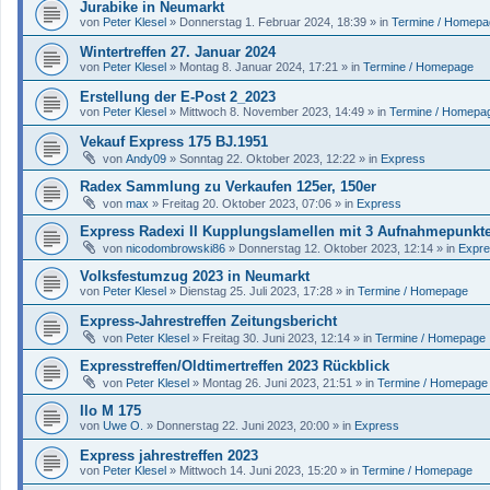
Jurabike in Neumarkt
von
Peter Klesel
»
Donnerstag 1. Februar 2024, 18:39
» in
Termine / Homepa
Wintertreffen 27. Januar 2024
von
Peter Klesel
»
Montag 8. Januar 2024, 17:21
» in
Termine / Homepage
Erstellung der E-Post 2_2023
von
Peter Klesel
»
Mittwoch 8. November 2023, 14:49
» in
Termine / Homepa
Vekauf Express 175 BJ.1951
von
Andy09
»
Sonntag 22. Oktober 2023, 12:22
» in
Express
Radex Sammlung zu Verkaufen 125er, 150er
von
max
»
Freitag 20. Oktober 2023, 07:06
» in
Express
Express Radexi II Kupplungslamellen mit 3 Aufnahmepunkt
von
nicodombrowski86
»
Donnerstag 12. Oktober 2023, 12:14
» in
Expr
Volksfestumzug 2023 in Neumarkt
von
Peter Klesel
»
Dienstag 25. Juli 2023, 17:28
» in
Termine / Homepage
Express-Jahrestreffen Zeitungsbericht
von
Peter Klesel
»
Freitag 30. Juni 2023, 12:14
» in
Termine / Homepage
Expresstreffen/Oldtimertreffen 2023 Rückblick
von
Peter Klesel
»
Montag 26. Juni 2023, 21:51
» in
Termine / Homepage
Ilo M 175
von
Uwe O.
»
Donnerstag 22. Juni 2023, 20:00
» in
Express
Express jahrestreffen 2023
von
Peter Klesel
»
Mittwoch 14. Juni 2023, 15:20
» in
Termine / Homepage