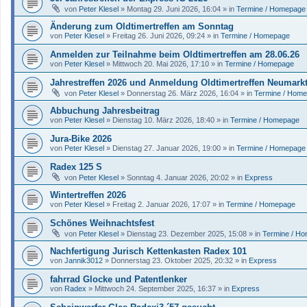
von
Peter Klesel
»
Montag 29. Juni 2026, 16:04
» in
Termine / Homepage
Änderung zum Oldtimertreffen am Sonntag
von
Peter Klesel
»
Freitag 26. Juni 2026, 09:24
» in
Termine / Homepage
Anmelden zur Teilnahme beim Oldtimertreffen am 28.06.26
von
Peter Klesel
»
Mittwoch 20. Mai 2026, 17:10
» in
Termine / Homepage
Jahrestreffen 2026 und Anmeldung Oldtimertreffen Neumark
von
Peter Klesel
»
Donnerstag 26. März 2026, 16:04
» in
Termine / Hom
Abbuchung Jahresbeitrag
von
Peter Klesel
»
Dienstag 10. März 2026, 18:40
» in
Termine / Homepage
Jura-Bike 2026
von
Peter Klesel
»
Dienstag 27. Januar 2026, 19:00
» in
Termine / Homepage
Radex 125 S
von
Peter Klesel
»
Sonntag 4. Januar 2026, 20:02
» in
Express
Wintertreffen 2026
von
Peter Klesel
»
Freitag 2. Januar 2026, 17:07
» in
Termine / Homepage
Schönes Weihnachtsfest
von
Peter Klesel
»
Dienstag 23. Dezember 2025, 15:08
» in
Termine / H
Nachfertigung Jurisch Kettenkasten Radex 101
von
Jannik3012
»
Donnerstag 23. Oktober 2025, 20:32
» in
Express
fahrrad Glocke und Patentlenker
von
Radex
»
Mittwoch 24. September 2025, 16:37
» in
Express