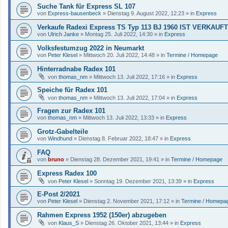
Suche Tank für Express SL 107
von
Express-bausenbeck
»
Dienstag 9. August 2022, 12:23
» in
Express
Verkaufe Radexi Express TS Typ 113 BJ 1960 IST VERKAUFT
von
Ulrich Janke
»
Montag 25. Juli 2022, 14:30
» in
Express
Volksfestumzug 2022 in Neumarkt
von
Peter Klesel
»
Mittwoch 20. Juli 2022, 14:48
» in
Termine / Homepage
Hinterradnabe Radex 101
von
thomas_nm
»
Mittwoch 13. Juli 2022, 17:16
» in
Express
Speiche für Radex 101
von
thomas_nm
»
Mittwoch 13. Juli 2022, 17:04
» in
Express
Fragen zur Radex 101
von
thomas_nm
»
Mittwoch 13. Juli 2022, 13:33
» in
Express
Grotz-Gabelteile
von
Windhund
»
Dienstag 8. Februar 2022, 18:47
» in
Express
FAQ
von
bruno
»
Dienstag 28. Dezember 2021, 19:41
» in
Termine / Homepage
Express Radex 100
von
Peter Klesel
»
Sonntag 19. Dezember 2021, 13:39
» in
Express
E-Post 2/2021
von
Peter Klesel
»
Dienstag 2. November 2021, 17:12
» in
Termine / Homepa
Rahmen Express 1952 (150er) abzugeben
von
Klaus_S
»
Dienstag 26. Oktober 2021, 13:44
» in
Express